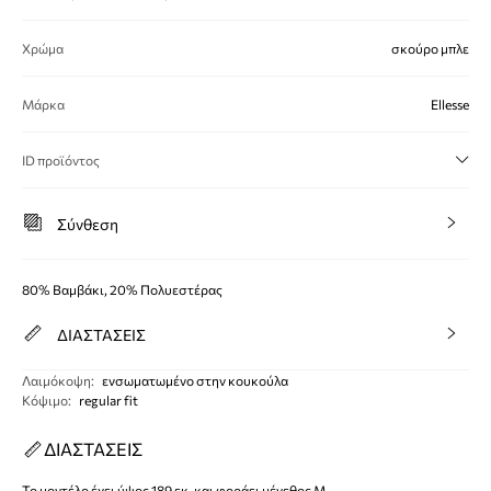
Χρώμα
σκούρο μπλε
Μάρκα
Ellesse
ID προϊόντος
Σύνθεση
80% Βαμβάκι, 20% Πολυεστέρας
ΔΙΑΣΤΑΣΕΙΣ
Λαιμόκοψη
:
ενσωματωμένο στην κουκούλα
Κόψιμο
:
regular fit
ΔΙΑΣΤΑΣΕΙΣ
Το μοντέλο έχει ύψος 189 εκ. και φοράει μέγεθος M