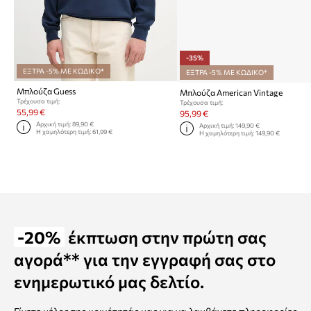
-35%
ΕΞΤΡΑ -5% ΜΕ ΚΩΔΙΚΟ*
ΕΞΤΡΑ -5% ΜΕ ΚΩΔΙΚΟ*
Μπλούζα Guess
Μπλούζα American Vintage
Τρέχουσα τιμή:
Τρέχουσα τιμή:
55,99 €
95,99 €
Αρχική τιμή:
89,90 €
Αρχική τιμή:
149,90 €
Η χαμηλότερη τιμή:
61,99 €
Η χαμηλότερη τιμή:
149,90 €
-20%
έκπτωση στην πρώτη σας
αγορά** για την εγγραφή σας στο
ενημερωτικό μας δελτίο.