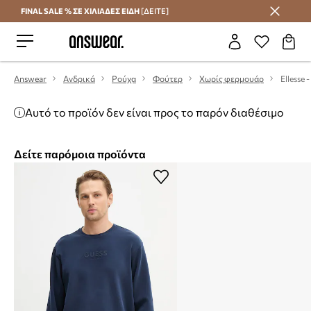
FINAL SALE % ΣΕ ΧΙΛΙΑΔΕΣ ΕΙΔΗ
[ΔΕΙΤΕ]
Εξοικονομήστε με το Answear Club
Answear
Ανδρικά
Ρούχα
Φούτερ
Χωρίς φερμουάρ
Ellesse
Αυτό το προϊόν δεν είναι προς το παρόν διαθέσιμο
Δείτε παρόμοια προϊόντα