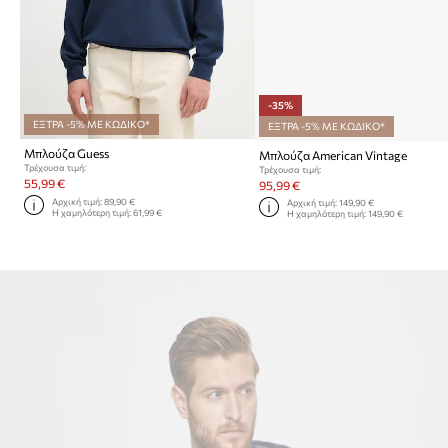
-35%
ΕΞΤΡΑ -5% ΜΕ ΚΩΔΙΚΟ*
ΕΞΤΡΑ -5% ΜΕ ΚΩΔΙΚΟ*
Μπλούζα Guess
Μπλούζα American Vintage
Τρέχουσα τιμή:
Τρέχουσα τιμή:
55,99 €
95,99 €
Αρχική τιμή:
89,90 €
Αρχική τιμή:
149,90 €
Η χαμηλότερη τιμή:
61,99 €
Η χαμηλότερη τιμή:
149,90 €