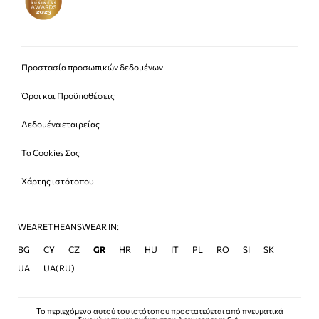
Προστασία προσωπικών δεδομένων
Όροι και Προϋποθέσεις
Δεδομένα εταιρείας
Τα Cookies Σας
Χάρτης ιστότοπου
WEARETHEANSWEAR IN:
BG
CY
CZ
GR
HR
HU
IT
PL
RO
SI
SK
UA
UA(RU)
Το περιεχόμενο αυτού του ιστότοπου προστατεύεται από πνευματικά