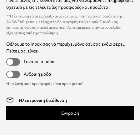
Γίνετε μέλος της κοινότητάς μας για να λαμβάνετε πληροφορίες
σχετικά με τις τελευταίες προσφορές και προϊόντα.
**Η έκπτωση είναι εφάπαξ και ισχύει για μη εκπτωτικά προϊόντα της
ANSWEAR.gr και με ελάχιστο όριο αγοράς τα 80 ευρώ. Ο κωδικός
έκπτωσης θα σας σταλεί μέσω mail. Λεπτομέρειες στην ιστοσελίδα:
εξαιρέσεις από την προώθηση
.
Θέλουμε το inbox σας να περιέχει μόνο ό,τι σας ενδιαφέρει.
Πείτε μας, είναι:
Γυναικεία μόδα
Ανδρική μόδα
Η επιλογή μιας προσφοράς είναι προαιρετική
Εγγραφή