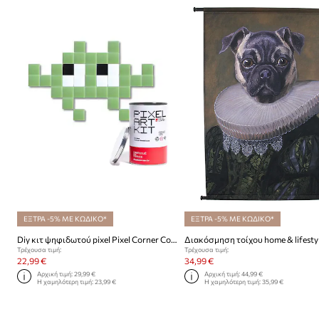
ΕΞΤΡΑ -5% ΜΕ ΚΩΔΙΚΟ*
ΕΞΤΡΑ -5% ΜΕ ΚΩΔΙΚΟ*
Diy κιτ ψηφιδωτού pixel Pixel Corner Corner Little Alien
Διακόσμηση τοίχου home & lifesty
Τρέχουσα τιμή:
Τρέχουσα τιμή:
22,99 €
34,99 €
Αρχική τιμή:
29,99 €
Αρχική τιμή:
44,99 €
Η χαμηλότερη τιμή:
23,99 €
Η χαμηλότερη τιμή:
35,99 €