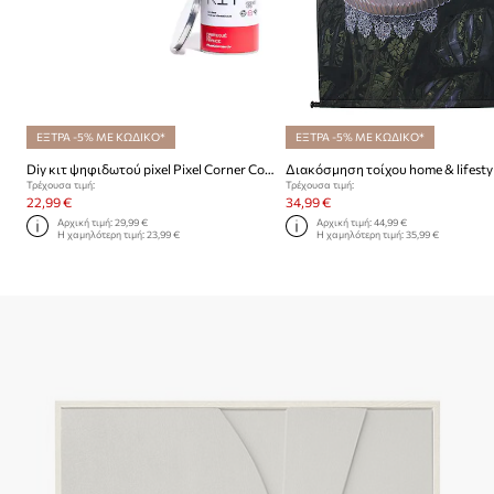
ΕΞΤΡΑ -5% ΜΕ ΚΩΔΙΚΟ*
ΕΞΤΡΑ -5% ΜΕ ΚΩΔΙΚΟ*
Diy κιτ ψηφιδωτού pixel Pixel Corner Corner Little Alien
Διακόσμηση τοίχου home & lifesty
Τρέχουσα τιμή:
Τρέχουσα τιμή:
22,99 €
34,99 €
Αρχική τιμή:
29,99 €
Αρχική τιμή:
44,99 €
Η χαμηλότερη τιμή:
23,99 €
Η χαμηλότερη τιμή:
35,99 €