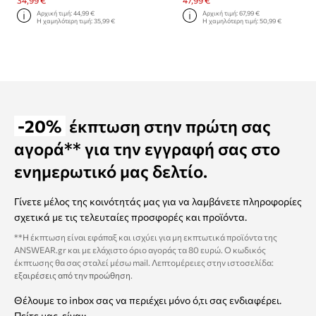
34,99 €
47,99 €
Αρχική τιμή:
44,99 €
Αρχική τιμή:
67,99 €
Η χαμηλότερη τιμή:
35,99 €
Η χαμηλότερη τιμή:
50,99 €
-20%
έκπτωση στην πρώτη σας
αγορά** για την εγγραφή σας στο
ενημερωτικό μας δελτίο.
Γίνετε μέλος της κοινότητάς μας για να λαμβάνετε πληροφορίες
σχετικά με τις τελευταίες προσφορές και προϊόντα.
**Η έκπτωση είναι εφάπαξ και ισχύει για μη εκπτωτικά προϊόντα της
ANSWEAR.gr και με ελάχιστο όριο αγοράς τα 80 ευρώ. Ο κωδικός
έκπτωσης θα σας σταλεί μέσω mail. Λεπτομέρειες στην ιστοσελίδα:
εξαιρέσεις από την προώθηση
.
Θέλουμε το inbox σας να περιέχει μόνο ό,τι σας ενδιαφέρει.
Πείτε μας, είναι: