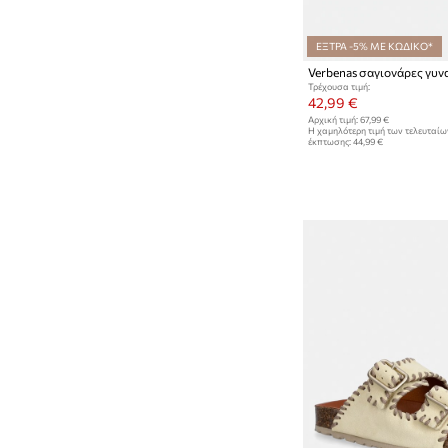
ΕΞΤΡΑ -5% ΜΕ ΚΩΔΙΚΟ*
Τρέχουσα τιμή:
42,99 €
Αρχική τιμή:
67,99 €
Η χαμηλότερη τιμή των τελευταί
έκπτωσης:
44,99 €