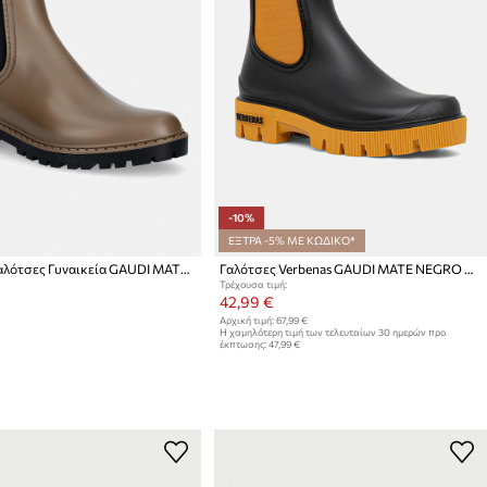
-10%
ΕΞΤΡΑ -5% ΜΕ ΚΩΔΙΚΟ*
Verbenas γαλότσες Γυναικεία GAUDI MATE ASH/NEGRO
Γαλότσες Verbenas GAUDI MATE NEGRO OCRE
Τρέχουσα τιμή:
42,99 €
Αρχική τιμή:
67,99 €
Η χαμηλότερη τιμή των τελευταίων 30 ημερών προ
έκπτωσης:
47,99 €