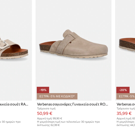
-19%
-20%
ΕΞΤΡΑ -5% ΜΕ ΚΩΔΙΚΟ*
ΕΞΤΡΑ -5%
Verbenas σαγιονάρες Γυναικεία σουέτ RANDEL VELOUR
Verbenas σαγιονάρες Γυναικεία σουέτ ROE SERRAJE TACHAS
Τρέχουσα τιμή:
Τρέχουσα τιμή
50,99 €
35,99 €
Αρχική τιμή:
99,90 €
Αρχική τιμή:
69
ων 30 ημερών προ
Η χαμηλότερη τιμή των τελευταίων 30 ημερών προ
Η χαμηλότερη 
έκπτωσης:
62,99 €
έκπτωσης:
44,