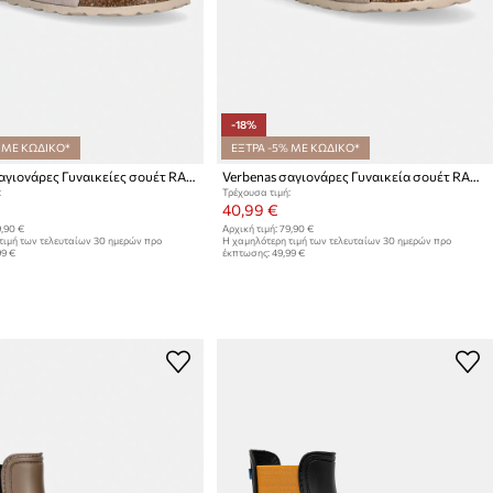
-18%
 ΜΕ ΚΩΔΙΚΟ*
ΕΞΤΡΑ -5% ΜΕ ΚΩΔΙΚΟ*
Verbenas σαγιονάρες Γυναικείες σουέτ RANDEL VELOUR
Verbenas σαγιονάρες Γυναικεία σουέτ RANDEL SERRAJE TACHAS NAT
:
Τρέχουσα τιμή:
40,99 €
,90 €
Αρχική τιμή:
79,90 €
τιμή των τελευταίων 30 ημερών προ
Η χαμηλότερη τιμή των τελευταίων 30 ημερών προ
99 €
έκπτωσης:
49,99 €