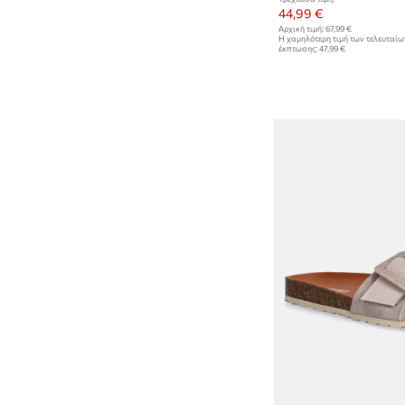
44,99 €
Αρχική τιμή:
67,99 €
Η χαμηλότερη τιμή των τελευταί
έκπτωσης:
47,99 €