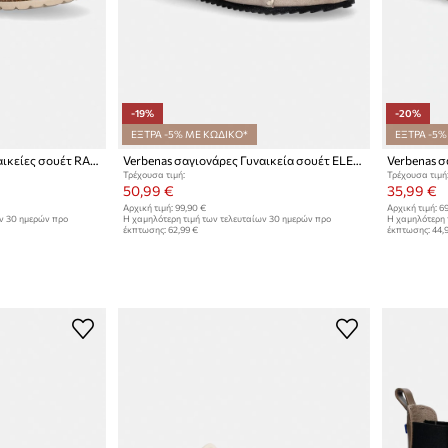
-19%
-20%
ΕΞΤΡΑ -5% ΜΕ ΚΩΔΙΚΟ*
ΕΞΤΡΑ -5%
Verbenas σαγιονάρες γυναικείες σουέτ RANDEL SERRAJE CRAFT
Verbenas σαγιονάρες Γυναικεία σουέτ ELENA SERRAJE PASADO
Τρέχουσα τιμή:
Τρέχουσα τιμή
50,99 €
35,99 €
Αρχική τιμή:
99,90 €
Αρχική τιμή:
69
ων 30 ημερών προ
Η χαμηλότερη τιμή των τελευταίων 30 ημερών προ
Η χαμηλότερη 
έκπτωσης:
62,99 €
έκπτωσης:
44,