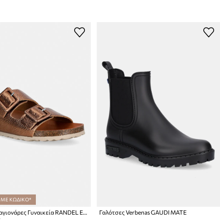
 ΜΕ ΚΩΔΙΚΟ*
Verbenas σαγιονάρες Γυναικεία RANDEL ELEPHANT
Γαλότσες Verbenas GAUDI MATE
: