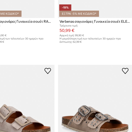
-19%
 ΜΕ ΚΩΔΙΚΟ*
ΕΞΤΡΑ -5% ΜΕ ΚΩΔΙΚΟ*
Verbenas σαγιονάρες Γυναικεία σουέτ RANDEL SERRAJE CRAFT
Verbenas σαγιονάρες Γυναικεία σουέτ ELENA SERRAJE PASADO
:
Τρέχουσα τιμή:
50,99 €
,90 €
Αρχική τιμή:
99,90 €
τιμή των τελευταίων 30 ημερών προ
Η χαμηλότερη τιμή των τελευταίων 30 ημερών προ
99 €
έκπτωσης:
62,99 €