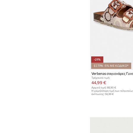
-21%
ΕΞΤΡΑ -5% ΜΕ ΚΩΔΙΚΟ*
Τρέχουσα τιμή:
44,99 €
Αρχική τιμή:
88,90 €
Η χαμηλότερη τιμή των τελευταί
έκπτωσης:
56,99 €