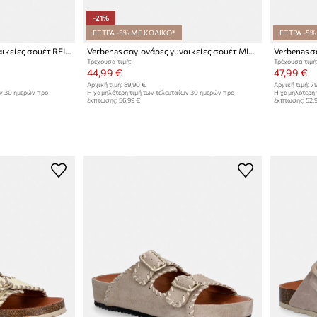
-21%
ΕΞΤΡΑ -5% ΜΕ ΚΩΔΙΚΟ*
ΕΞΤΡΑ -5%
Verbenas σαγιονάρες γυναικείες σουέτ REIKO VELOUR
Verbenas σαγιονάρες γυναικείες σουέτ MINA SERRAJE TACHAS
Τρέχουσα τιμή:
Τρέχουσα τιμή
44,99 €
47,99 €
Αρχική τιμή:
89,90 €
Αρχική τιμή:
79
ων 30 ημερών προ
Η χαμηλότερη τιμή των τελευταίων 30 ημερών προ
Η χαμηλότερη 
έκπτωσης:
56,99 €
έκπτωσης:
52,