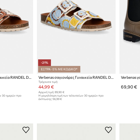
-21%
ΕΞΤΡΑ -5% ΜΕ ΚΩΔΙΚΟ*
Verbenas σαγιονάρες Γυναικεία RANDEL DANCE
Verbenas σαγιονάρες Γυναικεία RANDEL DANCE
Τρέχουσα τιμή:
44,99 €
69,90 €
Αρχική τιμή:
89,90 €
ων 30 ημερών προ
Η χαμηλότερη τιμή των τελευταίων 30 ημερών προ
έκπτωσης:
56,99 €