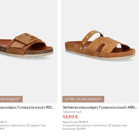
 ΜΕ ΚΩΔΙΚΟ*
ΕΞΤΡΑ -5% ΜΕ ΚΩΔΙΚΟ*
Verbenas σαγιονάρες Γυναικεία σουέτ REIKO VELOUR
Verbenas σαγιονάρες Γυναικεία σουέτ MINA SERRAJE TACHAS
:
Τρέχουσα τιμή:
54,99 €
,90 €
Αρχική τιμή:
89,90 €
τιμή των τελευταίων 30 ημερών προ
Η χαμηλότερη τιμή των τελευταίων 30 ημερών προ
99 €
έκπτωσης:
56,99 €