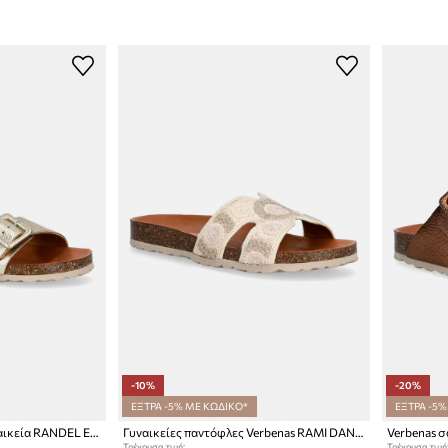
-10%
-20%
ΕΞΤΡΑ -5% ΜΕ ΚΩΔΙΚΟ*
ΕΞΤΡΑ -5%
Verbenas σαγιονάρες Γυναικεία RANDEL ELEPHANT
Γυναικείες παντόφλες Verbenas RAMI DANCE MULTI
Τρέχουσα τιμή:
Τρέχουσα τιμή