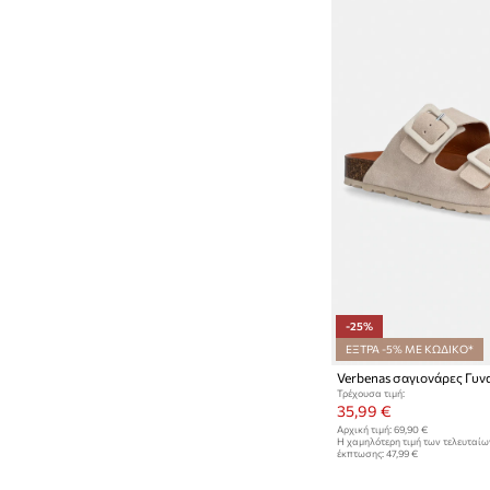
-25%
ΕΞΤΡΑ -5% ΜΕ ΚΩΔΙΚΟ*
Τρέχουσα τιμή:
35,99 €
Αρχική τιμή:
69,90 €
Η χαμηλότερη τιμή των τελευταί
έκπτωσης:
47,99 €