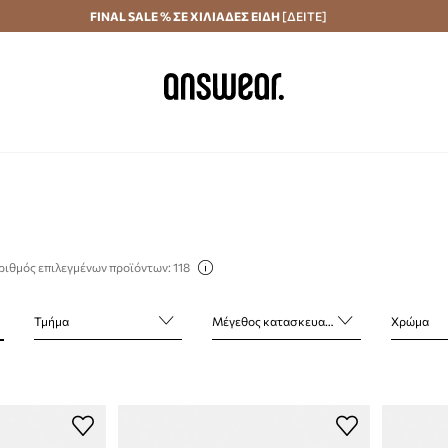
Αποστολή σε 24 ώρες
FINAL SALE % ΣΕ ΧΙΛΙΑΔΕΣ ΕΙΔΗ
Εξοικονομήστε με το Answear Club
[ΔΕΙΤΕ]
ριθμός επιλεγμένων προϊόντων: 118
Τμήμα
Μέγεθος κατασκευαστή
Χρώμα