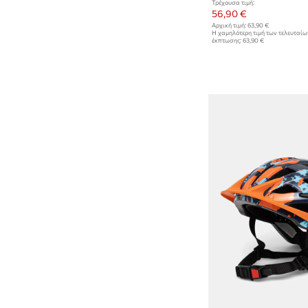
Τρέχουσα τιμή:
56,90 €
Αρχική τιμή:
63,90 €
Η χαμηλότερη τιμή των τελευταί
έκπτωσης:
63,90 €