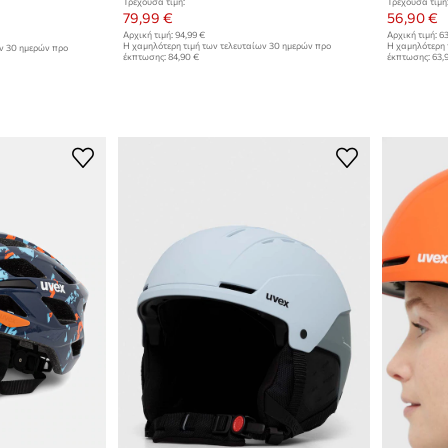
Τρέχουσα τιμή:
Τρέχουσα τιμή
79,99 €
56,90 €
Αρχική τιμή:
94,99 €
Αρχική τιμή:
63
Η χαμηλότερη τιμή των τελευταίων 30 ημερών προ
Η χαμηλότερη 
ων 30 ημερών προ
έκπτωσης:
84,90 €
έκπτωσης:
63,