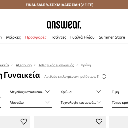
Αποστολή σε 24 ώρες
FINAL SALE % ΣΕ ΧΙΛΙΑΔΕΣ ΕΙΔΗ
Εξοικονομήστε με το Answear Club
[ΔΕΙΤΕ]
m
Μάρκες
Προσφορές
Τσάντες
Γυαλιά Ηλίου
Summer Store
αικεία
Αξεσουάρ
Αθλητικός εξοπλισμός
Κράνη
 Γυναικεία
Αριθμός επιλεγμένων προϊόντων: 11
Μέγεθος κατασκευαστή
Χρώμα
Τιμή
Μοντέλο
Τεχνολογία και ασφάλεια
Τύπος κρ