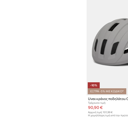
-10%
ΕΞΤΡΑ -5% ΜΕ ΚΩΔΙΚΟ*
Uvex κράνος ποδηλάτου Ci
Τρέχουσα τιμή:
90,90 €
Αρχική τιμή:
101,99 €
Η χαμηλότερη τιμή από την πρώτ