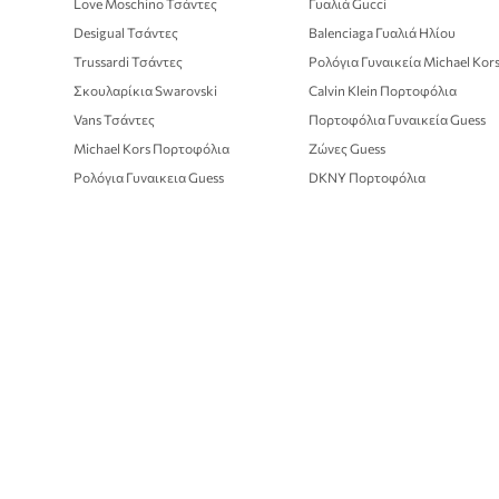
Love Moschino Τσάντες
Γυαλιά Gucci
Desigual Τσάντες
Balenciaga Γυαλιά Ηλίου
Trussardi Τσάντες
Ρολόγια Γυναικεία Michael Kor
Σκουλαρίκια Swarovski
Calvin Klein Πορτοφόλια
Vans Τσάντες
Πορτοφόλια Γυναικεία Guess
Michael Kors Πορτοφόλια
Ζώνες Guess
Ρολόγια Γυναικεια Guess
DKNY Πορτοφόλια