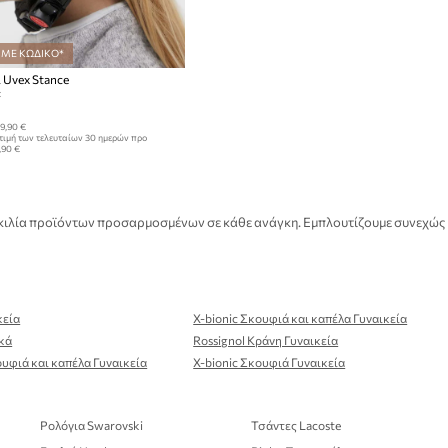
 ΜΕ ΚΩΔΙΚΟ*
 Uvex Stance
:
9,90 €
τιμή των τελευταίων 30 ημερών προ
,90 €
 ποικιλία προϊόντων προσαρμοσμένων σε κάθε ανάγκη. Εμπλουτίζουμε συνεχώς
κεία
X-bionic Σκουφιά και καπέλα Γυναικεία
κά
Rossignol Κράνη Γυναικεία
υφιά και καπέλα Γυναικεία
X-bionic Σκουφιά Γυναικεία
Ρολόγια Swarovski
Τσάντες Lacoste