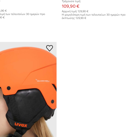
:
Τρέχουσα τιμή:
109,90 €
,90 €
Αρχική τιμή:
129,90 €
τιμή των τελευταίων 30 ημερών προ
Η χαμηλότερη τιμή των τελευταίων 30 ημερών προ
90 €
έκπτωσης:
129,90 €