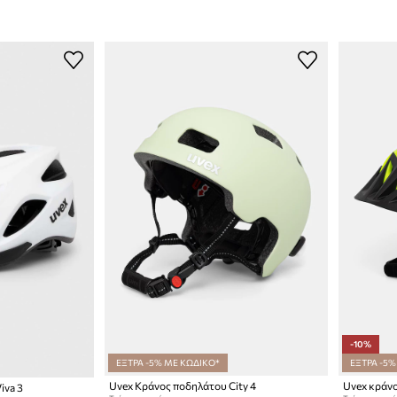
-10%
ΕΞΤΡΑ -5% ΜΕ ΚΩΔΙΚΟ*
ΕΞΤΡΑ -5%
Uvex Κράνος ποδηλάτου City 4
Uvex κράνο
iva 3