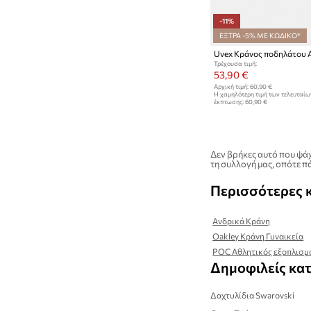
-11%
ΕΞΤΡΑ -5% ΜΕ ΚΩΔΙΚΟ*
Uvex Κράνος ποδηλάτου A
Τρέχουσα τιμή:
53,90 €
Αρχική τιμή:
60,90 €
Η χαμηλότερη τιμή των τελευταί
έκπτωσης:
60,90 €
Δεν βρήκες αυτό που ψάχ
τη συλλογή μας, οπότε πά
Περισσότερες 
Ανδρικά Κράνη
Oakley Κράνη Γυναικεία
POC Αθλητικός εξοπλισμό
Δημοφιλείς κα
Δαχτυλίδια Swarovski