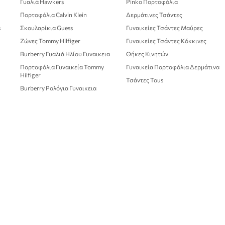
Γυαλιά Hawkers
Pinko Πορτοφόλια
Πορτοφόλια Calvin Klein
Δερμάτινες Τσάντες
s
Σκουλαρίκια Guess
Γυναικείες Τσάντες Μαύρες
Ζώνες Tommy Hilfiger
Γυναικείες Τσάντες Κόκκινες
Burberry Γυαλιά Ηλίου Γυναικεια
Θήκες Κινητών
Πορτοφόλια Γυναικεία Tommy
Γυναικεία Πορτοφόλια Δερμάτινα
Hilfiger
Τσάντες Tous
Burberry Ρολόγια Γυναικεια