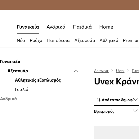
Δωρεάν μεταφορικά από 70 €
Γυναικεία
Ανδρικά
Παιδικά
Home
Νέα
Ρούχα
Παπούτσια
Αξεσουάρ
Αθλητικά
Premiu
Γυναικεία
Αξεσουάρ
Answear
Uvex
Γυν
Uvex Κράνη
Αθλητικός εξοπλισμός
Γυαλιά
Ανδρικά
Από τα πιο δημοφιλή
Αξεσουάρ
Εξαερισμός
Αθλητικός εξοπλισμός
Γυαλιά