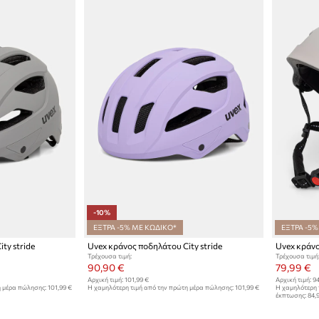
-10%
ΕΞΤΡΑ -5% ΜΕ ΚΩΔΙΚΟ*
ΕΞΤΡΑ -5%
ty stride
Uvex κράνος ποδηλάτου City stride
Uvex κράνο
Τρέχουσα τιμή:
Τρέχουσα τιμή
90,90 €
79,99 €
Αρχική τιμή:
101,99 €
Αρχική τιμή:
94
η μέρα πώλησης:
101,99 €
Η χαμηλότερη τιμή από την πρώτη μέρα πώλησης:
101,99 €
Η χαμηλότερη 
έκπτωσης:
84,