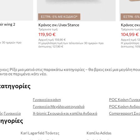
ΕΞΤΡΑ -5% ΜΕ ΚΩΔΙΚΟ*
ΕΞΤΡΑ -5%
ir wing 2
Κράνος σκι Uvex Stance
Κράνος σκι
Τρέχουσα τιμή:
Τρέχουσα τιμή
119,90 €
104,99 €
Αρχική τιμή:
159,90 €
Αρχική τιμή:
12
ων 30 ημερών προ
Η χαμηλότερη τιμή των τελευταίων 30 ημερών προ
Η χαμηλότερη 
έκπτωσης:
127,90 €
έκπτωσης:
109
νεις; Ρίξε μια ματιά στις παρακάτω κατηγορίες – θα βρεις εκεί μια μεγάλη
ντα σε περιμένει κάτι νέο.
κατηγορίες
Γυναικεία κράνη
POC Κράνη Γυναι
Γυναικεία Μεγάλα ματογυαλιά
POC Κράνη Ανδρι
ς Γυναικεία
X-bionic Σκουφιά και καπέλα Ανδρικά
Compressport Σκο
τηγορίες
Karl Lagerfeld Τσάντες
Καπέλα Adidas