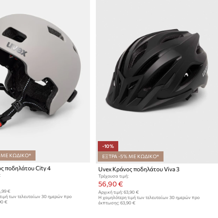
-10%
 ΜΕ ΚΩΔΙΚΟ*
ΕΞΤΡΑ -5% ΜΕ ΚΩΔΙΚΟ*
ς ποδηλάτου City 4
Uvex Κράνος ποδηλάτου Viva 3
:
Τρέχουσα τιμή:
56,90 €
,99 €
Αρχική τιμή:
63,90 €
τιμή των τελευταίων 30 ημερών προ
Η χαμηλότερη τιμή των τελευταίων 30 ημερών προ
90 €
έκπτωσης:
63,90 €