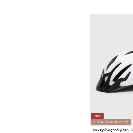
-10%
ΕΞΤΡΑ -5% ΜΕ ΚΩΔΙΚΟ*
Uvex κράνος ποδηλάτου V