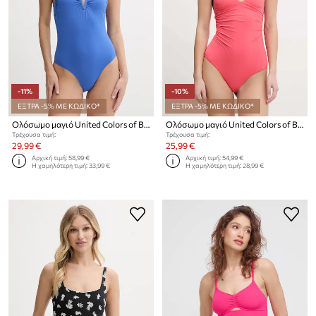
-11%
-10%
ΕΞΤΡΑ -5% ΜΕ ΚΩΔΙΚΟ*
ΕΞΤΡΑ -5% ΜΕ ΚΩΔΙΚΟ*
Ολόσωμο μαγιό United Colors of Benetton
Ολόσωμο μαγιό United Colors of Benetton
Τρέχουσα τιμή:
Τρέχουσα τιμή:
29,99 €
25,99 €
Αρχική τιμή:
58,99 €
Αρχική τιμή:
54,99 €
Η χαμηλότερη τιμή:
33,99 €
Η χαμηλότερη τιμή:
28,99 €