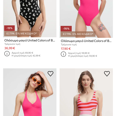
-13%
-70%
ΕΞΤΡΑ -5% ΜΕ ΚΩΔΙΚΟ*
ΕΞΤΡΑ -5% ΜΕ ΚΩΔΙΚΟ*
Ολόσωμο μαγιό United Colors of Benetton
Ολόσωμο μαγιό United Colors of Benetton
Τρέχουσα τιμή:
Τρέχουσα τιμή:
36,99 €
17,90 €
Αρχική τιμή:
69,90 €
Αρχική τιμή:
59,90 €
Η χαμηλότερη τιμή:
42,99 €
Η χαμηλότερη τιμή:
59,90 €