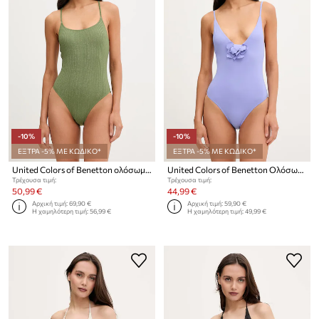
-10%
-10%
ΕΞΤΡΑ -5% ΜΕ ΚΩΔΙΚΟ*
ΕΞΤΡΑ -5% ΜΕ ΚΩΔΙΚΟ*
United Colors of Benetton ολόσωμο μαγιό γυναικείο
United Colors of Benetton Ολόσωμο μαγιό γυναικείο
Τρέχουσα τιμή:
Τρέχουσα τιμή:
50,99 €
44,99 €
Αρχική τιμή:
69,90 €
Αρχική τιμή:
59,90 €
Η χαμηλότερη τιμή:
56,99 €
Η χαμηλότερη τιμή:
49,99 €