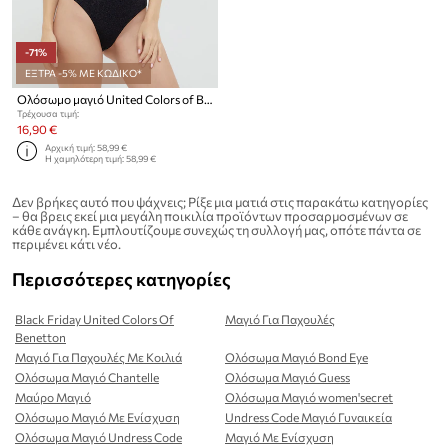
-71%
ΕΞΤΡΑ -5% ΜΕ ΚΩΔΙΚΟ*
Ολόσωμο μαγιό United Colors of Benetton
Τρέχουσα τιμή:
16,90 €
Αρχική τιμή:
58,99 €
Η χαμηλότερη τιμή:
58,99 €
Δεν βρήκες αυτό που ψάχνεις; Ρίξε μια ματιά στις παρακάτω κατηγορίες
– θα βρεις εκεί μια μεγάλη ποικιλία προϊόντων προσαρμοσμένων σε
κάθε ανάγκη. Εμπλουτίζουμε συνεχώς τη συλλογή μας, οπότε πάντα σε
περιμένει κάτι νέο.
Περισσότερες κατηγορίες
Black Friday United Colors Of
Μαγιό Για Παχουλές
Benetton
Μαγιό Για Παχουλές Με Κοιλιά
Ολόσωμα Μαγιό Bond Eye
Ολόσωμα Μαγιό Chantelle
Ολόσωμα Μαγιό Guess
Μαύρο Μαγιό
Ολόσωμα Μαγιό women'secret
Ολόσωμο Μαγιό Με Ενίσχυση
Undress Code Μαγιό Γυναικεία
Ολόσωμα Μαγιό Undress Code
Μαγιό Με Ενίσχυση