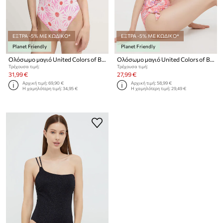
ΕΞΤΡΑ -5% ΜΕ ΚΩΔΙΚΟ*
ΕΞΤΡΑ -5% ΜΕ ΚΩΔΙΚΟ*
Planet Friendly
Planet Friendly
Ολόσωμο μαγιό United Colors of Benetton
Ολόσωμο μαγιό United Colors of Benetton
Τρέχουσα τιμή:
Τρέχουσα τιμή:
31,99 €
27,99 €
Αρχική τιμή:
69,90 €
Αρχική τιμή:
58,99 €
Η χαμηλότερη τιμή:
34,95 €
Η χαμηλότερη τιμή:
29,49 €