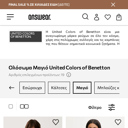
FINAL SALE % ΣΕ ΧΙΛΙΑΔΕΣ ΕΙΔΗ
[ΔΕΙΤΕ]
Εξοικονομήστε με το Answear Club
Η United Colors of Benetton είναι μια
αναγνωρίσιμη μάρκα ρούχων σε όλο τον κόσμο,
χάρη στις πολύχρωμες συλλογές και τις καμπάνιες
της που θέτουν σημαντικά κοινωνικά ζητήματα. Η
ιταλική μάρκα φημίζεται για τα πολύχρωμα σχέδια, την καλή ποιότητα, τη
βιώσιμη παραγωγή και τη δέσμευσή της για την προστασία του
περιβάλλοντος.
Ολόσωμα Μαγιό United Colors of Benetton
Αριθμός επιλεγμένων προϊόντων: 19
εσώρουχα
κάλτσες
μαγιό
μπλούζες και 
Φίλτρο