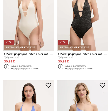
-11%
-11%
ΕΞΤΡΑ -5% ΜΕ ΚΩΔΙΚΟ*
ΕΞΤΡΑ -5% ΜΕ ΚΩΔΙΚΟ*
Ολόσωμο μαγιό United Colors of Benetton
Ολόσωμο μαγιό United Colors of Benetton
Τρέχουσα τιμή:
Τρέχουσα τιμή:
30,99 €
30,99 €
Αρχική τιμή:
63,99 €
Αρχική τιμή:
59,90 €
Η χαμηλότερη τιμή:
34,99 €
Η χαμηλότερη τιμή:
34,99 €