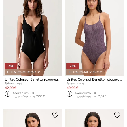
-28%
-28%
ΕΞΤΡΑ -5% ΜΕ ΚΩΔΙΚΟ*
ΕΞΤΡΑ -5% ΜΕ ΚΩΔΙΚΟ*
United Colors of Benetton ολόσωμο μαγιό γυναικείο
United Colors of Benetton ολόσωμο μαγιό γυναικείο
Τρέχουσα τιμή:
Τρέχουσα τιμή:
42,99 €
49,99 €
Αρχική τιμή:
59,90 €
Αρχική τιμή:
69,90 €
Η χαμηλότερη τιμή:
59,90 €
Η χαμηλότερη τιμή:
69,90 €