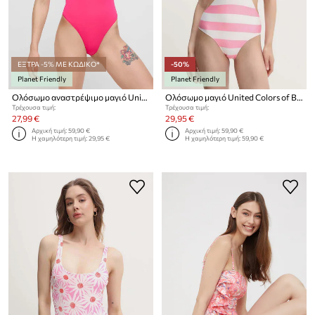
ΕΞΤΡΑ -5% ΜΕ ΚΩΔΙΚΟ*
-50%
Planet Friendly
Planet Friendly
Ολόσωμο αναστρέψιμο μαγιό United Colors of Benetton
Ολόσωμο μαγιό United Colors of Benetton
Τρέχουσα τιμή:
Τρέχουσα τιμή:
27,99 €
29,95 €
Αρχική τιμή:
59,90 €
Αρχική τιμή:
59,90 €
Η χαμηλότερη τιμή:
29,95 €
Η χαμηλότερη τιμή:
59,90 €