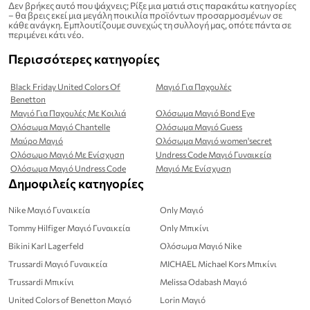
Δεν βρήκες αυτό που ψάχνεις; Ρίξε μια ματιά στις παρακάτω κατηγορίες
– θα βρεις εκεί μια μεγάλη ποικιλία προϊόντων προσαρμοσμένων σε
κάθε ανάγκη. Εμπλουτίζουμε συνεχώς τη συλλογή μας, οπότε πάντα σε
περιμένει κάτι νέο.
Περισσότερες κατηγορίες
Black Friday United Colors Of
Μαγιό Για Παχουλές
Benetton
Μαγιό Για Παχουλές Με Κοιλιά
Ολόσωμα Μαγιό Bond Eye
Ολόσωμα Μαγιό Chantelle
Ολόσωμα Μαγιό Guess
Μαύρο Μαγιό
Ολόσωμα Μαγιό women'secret
Ολόσωμο Μαγιό Με Ενίσχυση
Undress Code Μαγιό Γυναικεία
Ολόσωμα Μαγιό Undress Code
Μαγιό Με Ενίσχυση
Δημοφιλείς κατηγορίες
Nike Μαγιό Γυναικεία
Only Μαγιό
Tommy Hilfiger Μαγιό Γυναικεία
Only Μπικίνι
Bikini Karl Lagerfeld
Ολόσωμα Μαγιό Nike
Trussardi Μαγιό Γυναικεία
MICHAEL Michael Kors Μπικίνι
Trussardi Μπικίνι
Melissa Odabash Μαγιό
United Colors of Benetton Μαγιό
Lorin Μαγιό