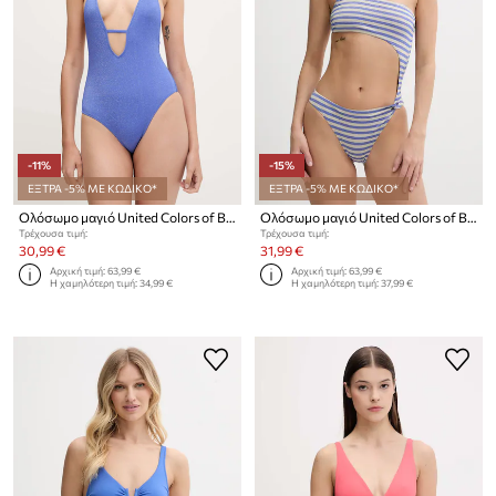
-11%
-15%
ΕΞΤΡΑ -5% ΜΕ ΚΩΔΙΚΟ*
ΕΞΤΡΑ -5% ΜΕ ΚΩΔΙΚΟ*
Ολόσωμο μαγιό United Colors of Benetton
Ολόσωμο μαγιό United Colors of Benetton
Τρέχουσα τιμή:
Τρέχουσα τιμή:
30,99 €
31,99 €
Αρχική τιμή:
63,99 €
Αρχική τιμή:
63,99 €
Η χαμηλότερη τιμή:
34,99 €
Η χαμηλότερη τιμή:
37,99 €