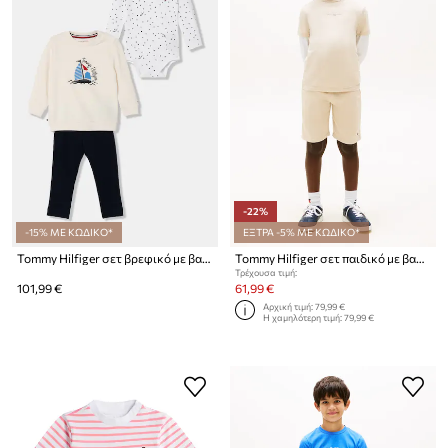
-22%
-15% ΜΕ ΚΩΔΙΚΟ*
ΕΞΤΡΑ -5% ΜΕ ΚΩΔΙΚΟ*
Tommy Hilfiger σετ βρεφικό με βαμβάκι
Tommy Hilfiger σετ παιδικό με βαμβάκι
Τρέχουσα τιμή:
101,99 €
61,99 €
Αρχική τιμή:
79,99 €
Η χαμηλότερη τιμή:
79,99 €