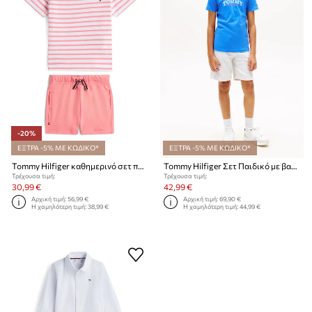
-20%
ΕΞΤΡΑ -5% ΜΕ ΚΩΔΙΚΟ*
ΕΞΤΡΑ -5% ΜΕ ΚΩΔΙΚΟ*
Tommy Hilfiger καθημερινό σετ παιδικό βαμβακερό
Tommy Hilfiger Σετ Παιδικό με βαμβάκι
Τρέχουσα τιμή:
Τρέχουσα τιμή:
30,99 €
42,99 €
Αρχική τιμή:
56,99 €
Αρχική τιμή:
69,90 €
Η χαμηλότερη τιμή:
38,99 €
Η χαμηλότερη τιμή:
44,99 €