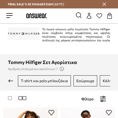
FINAL SALE % ΣΕ ΧΙΛΙΑΔΕΣ ΕΙΔΗ
[ΔΕΙΤΕ]
Εξοικονομήστε με το Answear Club
Το λευκό-κόκκινο-μπλε λογότυπο Tommy Hilfiger
είναι σύμβολο σπορ κομψότητας και υψηλής
ποιότητας αναγνωρισμένης παγκοσμίως. Οι
συλλογές της μάρκας αντιπροσωπεύουν την ουσία
του αμερικανικού στυλ "preppy". Είναι κλασικό στην τρέχουσα μόδα.
Ταυτόχρονα, η Tommy Hilfiger είναι μια από τις κορυφαίες μάρκες lifestyle με
περισσότερα από 1.000 καταστήματα σε 90 χώρες.
Tommy Hilfiger Σετ Αγορίστικα
Αριθμός επιλεγμένων προϊόντων: 7
t-shirt και polo μπλουζάκια
εσώρουχα
κάλτσες
Φίλτρο