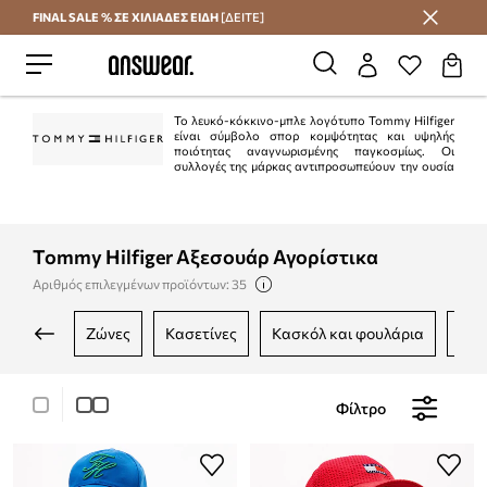
FINAL SALE % ΣΕ ΧΙΛΙΑΔΕΣ ΕΙΔΗ
[ΔΕΙΤΕ]
Εξοικονομήστε με το Answear Club
Το λευκό-κόκκινο-μπλε λογότυπο Tommy Hilfiger
είναι σύμβολο σπορ κομψότητας και υψηλής
ποιότητας αναγνωρισμένης παγκοσμίως. Οι
συλλογές της μάρκας αντιπροσωπεύουν την ουσία
του αμερικανικού στυλ "preppy". Είναι κλασικό στην τρέχουσα μόδα.
Ταυτόχρονα, η Tommy Hilfiger είναι μια από τις κορυφαίες μάρκες lifestyle με
περισσότερα από 1.000 καταστήματα σε 90 χώρες.
Tommy Hilfiger Αξεσουάρ Αγορίστικα
Αριθμός επιλεγμένων προϊόντων: 35
ζώνες
κασετίνες
κασκόλ και φουλάρια
σα
Φίλτρο