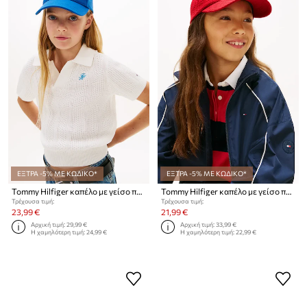
ΕΞΤΡΑ -5% ΜΕ ΚΩΔΙΚΟ*
ΕΞΤΡΑ -5% ΜΕ ΚΩΔΙΚΟ*
Tommy Hilfiger καπέλο με γείσο παιδικό βαμβακερό
Tommy Hilfiger καπέλο με γείσο παιδικό
Τρέχουσα τιμή:
Τρέχουσα τιμή:
23,99 €
21,99 €
Αρχική τιμή:
29,99 €
Αρχική τιμή:
33,99 €
Η χαμηλότερη τιμή:
24,99 €
Η χαμηλότερη τιμή:
22,99 €