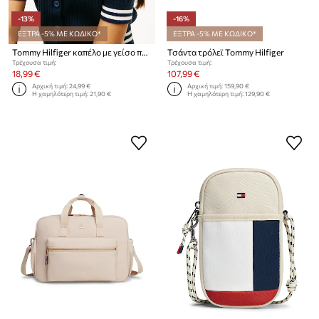
-13%
-16%
ΕΞΤΡΑ -5% ΜΕ ΚΩΔΙΚΟ*
ΕΞΤΡΑ -5% ΜΕ ΚΩΔΙΚΟ*
Tommy Hilfiger καπέλο με γείσο παιδικό βαμβακερό
Τσάντα τρόλεϊ Tommy Hilfiger
Τρέχουσα τιμή:
Τρέχουσα τιμή:
18,99 €
107,99 €
Αρχική τιμή:
24,99 €
Αρχική τιμή:
159,90 €
Η χαμηλότερη τιμή:
21,90 €
Η χαμηλότερη τιμή:
129,90 €