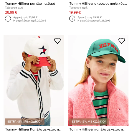
Tommy Hilfiger καπέλο παιδικό
Tommy Hilfiger σκούφος παιδικός βαμβακερός
Τρέχουσα τιμή:
Τρέχουσα τιμή:
28,99 €
19,99 €
Αρχική τιμή:
33,99 €
Αρχική τιμή:
29,99 €
Η χαμηλότερη τιμή:
29,90 €
Η χαμηλότερη τιμή:
21,99 €
ΕΞΤΡΑ -5% ΜΕ ΚΩΔΙΚΟ*
ΕΞΤΡΑ -5% ΜΕ ΚΩΔΙΚΟ*
Tommy Hilfiger Καπέλο με γείσο παιδικό βαμβακερό
Tommy Hilfiger καπέλο με γείσο παιδικό βαμβακερό