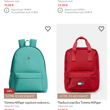
Τρέχουσα τιμή:
Τρέχουσα τιμή:
19,99 €
24,99 €
Αρχική τιμή:
29,99 €
Αρχική τιμή:
29,99 €
Η χαμηλότερη τιμή:
21,99 €
Η χαμηλότερη τιμή:
26,90 €
-26%
ΕΞΤΡΑ -5% ΜΕ ΚΩΔΙΚΟ*
ΕΞΤΡΑ -5% ΜΕ ΚΩΔΙΚΟ*
Tommy Hilfiger σχολική τσάντα παιδική
Παιδικό σακίδιο Tommy Hilfiger
Τρέχουσα τιμή:
Τρέχουσα τιμή:
38,99 €
38,99 €