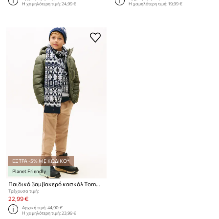
Η χαμηλότερη τιμή:
24,99 €
Η χαμηλότερη τιμή:
19,99 €
ΕΞΤΡΑ -5% ΜΕ ΚΩΔΙΚΟ*
Planet Friendly
Παιδικό βαμβακερό κασκόλ Tommy Hilfiger
Τρέχουσα τιμή:
22,99 €
Αρχική τιμή:
44,90 €
Η χαμηλότερη τιμή:
23,99 €