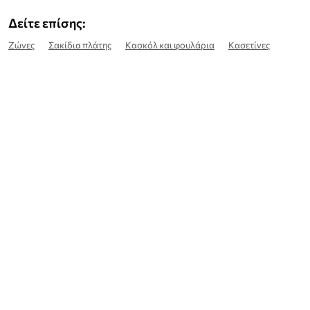
Δείτε επίσης:
Ζώνες
Σακίδια πλάτης
Κασκόλ και φουλάρια
Κασετίνες