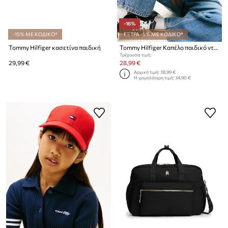
-16%
-15% ΜΕ ΚΩΔΙΚΟ*
ΕΞΤΡΑ -5% ΜΕ ΚΩΔΙΚΟ*
Tommy Hilfiger κασετίνα παιδική
Tommy Hilfiger Καπέλο παιδικό ντένιμ
Τρέχουσα τιμή:
29,99 €
28,99 €
Αρχική τιμή:
38,99 €
Η χαμηλότερη τιμή:
34,90 €