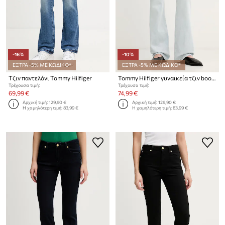
-16%
-10%
ΕΞΤΡΑ -5% ΜΕ ΚΩΔΙΚΟ*
ΕΞΤΡΑ -5% ΜΕ ΚΩΔΙΚΟ*
Τζιν παντελόνι Tommy Hilfiger
Tommy Hilfiger γυναικεία τζιν bootcut
Τρέχουσα τιμή:
Τρέχουσα τιμή:
69,99 €
74,99 €
Αρχική τιμή:
129,90 €
Αρχική τιμή:
129,90 €
Η χαμηλότερη τιμή:
83,99 €
Η χαμηλότερη τιμή:
83,99 €