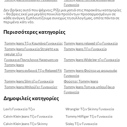
Γυναικεία
Δεν βρήκες αυτό που ψάχνεις; Ρίξε μια ματιά στις παρακάτω κατηγορίες
– θα βρεις εκεί μια μεγάλη ποικιλία προϊόντων προσαρμοσμένων σε
κάθε ανάγκη. Εμπλουτίζουμε συνεχώς τη συλλογή μας, οπότε πάντα σε
περιμένει κάτι νέο.
Περισσότερες κατηγορίες
Tommy Jeans Τζιν Καμπάνα Γυναικείες
Tommy Jeans relaxed τζιν Γυναικεία
Tommy Jeans Γυναικεία Straight και
Tommy Jeans Τζιν Γυναικεία
regular τζιν
Γυναικεια Παντελονια Υφασματινα
Tommy Jeans Wide leg τζιν Γυναικεία
Tommy Jeans
Tommy Jeans ανδρικά Τζιν Relaxed Fit
Tommy Jeans Φούτερ με φερμουάρ
Γυναικεία
Tommy Jeans Slim τζιν Γυναικεία
Φούστες Tommy Jeans
Tommy Jeans Μπλούζες Γυναικείες
Tommy Jeans Τοπ και μπλουζάκια
Γυναικεία
Δημοφιλείς κατηγορίες
Levi's Γυναικεία Τζιν
Wrangler Τζιν Skinny Γυναικεία
Calvin Klein Jeans Τζιν Γυναικεία
Tommy Hilfiger Τζιν Γυναικεία
Calvin Klein Jeans Τζιν Skinny
Sisley Τζιν Γυναικεία