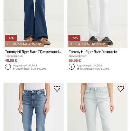
-19%
-19%
ΕΞΤΡΑ -5% ΜΕ ΚΩΔΙΚΟ*
ΕΞΤΡΑ -5% ΜΕ ΚΩΔΙΚΟ*
Tommy Hilfiger flare Τζιν γυναικεία
Tommy Hilfiger flare Γυναικεία
Τρέχουσα τιμή:
Τρέχουσα τιμή:
48,99 €
65,99 €
Αρχική τιμή:
99,90 €
Αρχική τιμή:
129,90 €
Η χαμηλότερη τιμή:
60,99 €
Η χαμηλότερη τιμή:
81,99 €