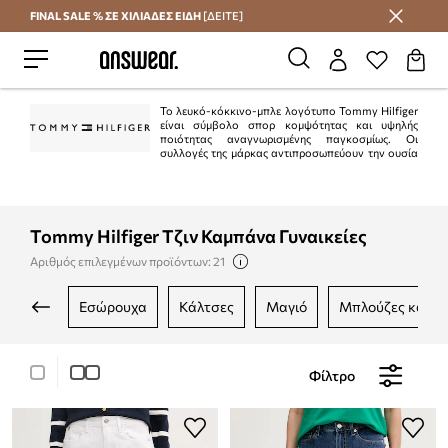
FINAL SALE % ΣΕ ΧΙΛΙΑΔΕΣ ΕΙΔΗ
[ΔΕΙΤΕ]
Εξοικονομήστε με το Answear Club
Το λευκό-κόκκινο-μπλε λογότυπο Tommy Hilfiger
είναι σύμβολο σπορ κομψότητας και υψηλής
ποιότητας αναγνωρισμένης παγκοσμίως. Οι
συλλογές της μάρκας αντιπροσωπεύουν την ουσία
του αμερικανικού στυλ "preppy". Είναι κλασικό στην τρέχουσα μόδα.
Ταυτόχρονα, η Tommy Hilfiger είναι μια από τις κορυφαίες μάρκες lifestyle με
περισσότερα από 1.000 καταστήματα σε 90 χώρες.
Tommy Hilfiger Τζιν Καμπάνα Γυναικείες
Αριθμός επιλεγμένων προϊόντων: 21
εσώρουχα
κάλτσες
μαγιό
μπλούζες και 
Φίλτρο