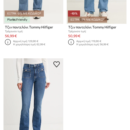
ΕΞΤΡΑ -5% ΜΕ ΚΩΔΙΚΟ*
-10%
Planet Friendly
ΕΞΤΡΑ -5% ΜΕ ΚΩΔΙΚΟ*
Τζιν παντελόνι Tommy Hilfiger
Τζιν παντελόνι Tommy Hilfiger
Τρέχουσα τιμή:
Τρέχουσα τιμή:
56,99 €
50,99 €
Αρχική τιμή:
129,90 €
Αρχική τιμή:
119,90 €
Η χαμηλότερη τιμή:
62,99 €
Η χαμηλότερη τιμή:
56,99 €