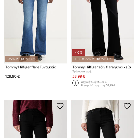
-10%
-15% ΜΕ ΚΩΔΙΚΟ*
ΕΞΤΡΑ -5% ΜΕ ΚΩΔΙΚΟ*
Tommy Hilfiger flare Γυναικεία
Tommy Hilfiger τζιν flare γυναικεία
Τρέχουσα τιμή:
129,90 €
53,99 €
Αρχική τιμή:
99,90 €
Η χαμηλότερη τιμή:
59,99 €