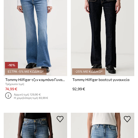
-10%
ΕΞΤΡΑ -5% ΜΕ ΚΩΔΙΚΟ*
-25% ΜΕ ΚΩΔΙΚΟ*
Tommy Hilfiger τζιν καμπάνα Γυναικεία
Tommy Hilfiger bootcut γυναικεία
Τρέχουσα τιμή:
74,99 €
92,99 €
Αρχική τιμή:
129,90 €
Η χαμηλότερη τιμή:
83,99 €