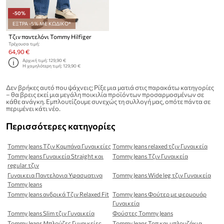
-50%
ΕΞΤΡΑ -5% ΜΕ ΚΩΔΙΚΟ*
Τζιν παντελόνι Tommy Hilfiger
Τρέχουσα τιμή:
64,90 €
Αρχική τιμή:
129,90 €
Η χαμηλότερη τιμή:
129,90 €
Δεν βρήκες αυτό που ψάχνεις; Ρίξε μια ματιά στις παρακάτω κατηγορίες
– θα βρεις εκεί μια μεγάλη ποικιλία προϊόντων προσαρμοσμένων σε
κάθε ανάγκη. Εμπλουτίζουμε συνεχώς τη συλλογή μας, οπότε πάντα σε
περιμένει κάτι νέο.
Περισσότερες κατηγορίες
Tommy Jeans Τζιν Καμπάνα Γυναικείες
Tommy Jeans relaxed τζιν Γυναικεία
Tommy Jeans Γυναικεία Straight και
Tommy Jeans Τζιν Γυναικεία
regular τζιν
Γυναικεια Παντελονια Υφασματινα
Tommy Jeans Wide leg τζιν Γυναικεία
Tommy Jeans
Tommy Jeans ανδρικά Τζιν Relaxed Fit
Tommy Jeans Φούτερ με φερμουάρ
Γυναικεία
Tommy Jeans Slim τζιν Γυναικεία
Φούστες Tommy Jeans
Tommy Jeans Μπλούζες Γυναικείες
Tommy Jeans Τοπ και μπλουζάκια