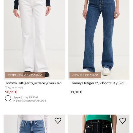
ΕΞΤΡΑ -5% ΜΕ ΚΩΔΙΚΟ*
-15% ΜΕ ΚΩΔΙΚΟ*
Tommy Hilfiger τζιν flare γυναικεία
Tommy Hilfiger τζιν bootcut γυναικεία
Τρέχουσα τιμή:
58,99 €
99,90 €
Αρχική τιμή:
99,90 €
Η χαμηλότερη τιμή:
64,99 €