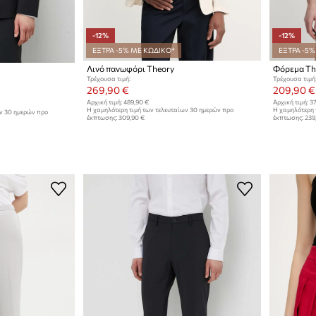
-12%
-12%
ΕΞΤΡΑ -5% ΜΕ ΚΩΔΙΚΟ*
ΕΞΤΡΑ -5%
Λινό πανωφόρι Theory
Φόρεμα Th
Τρέχουσα τιμή:
Τρέχουσα τιμή
269,90 €
209,90 €
Αρχική τιμή:
489,90 €
Αρχική τιμή:
37
Η χαμηλότερη τιμή των τελευταίων 30 ημερών προ
Η χαμηλότερη 
ων 30 ημερών προ
έκπτωσης:
309,90 €
έκπτωσης:
239