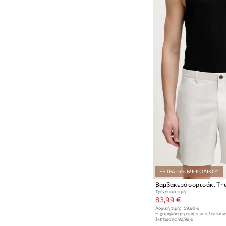
ΕΞΤΡΑ -5% ΜΕ ΚΩΔΙΚΟ*
Βαμβακερό σορτσάκι Th
Τρέχουσα τιμή:
83,99 €
Αρχική τιμή:
159,90 €
Η χαμηλότερη τιμή των τελευταί
έκπτωσης:
92,99 €