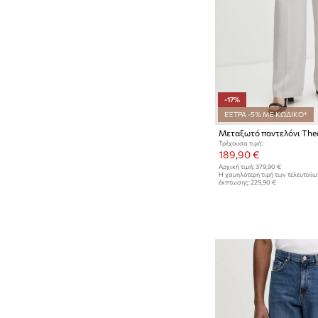
-17%
ΕΞΤΡΑ -5% ΜΕ ΚΩΔΙΚΟ*
Μεταξωτό παντελόνι The
Τρέχουσα τιμή:
189,90 €
Αρχική τιμή:
379,90 €
Η χαμηλότερη τιμή των τελευταί
έκπτωσης:
229,90 €