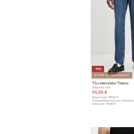
-19%
ΕΞΤΡΑ -5% ΜΕ ΚΩΔΙΚΟ*
Τζιν παντελόνι Theory
Τρέχουσα τιμή:
95,99 €
Αρχική τιμή:
189,90 €
Η χαμηλότερη τιμή των τελευταί
έκπτωσης:
119,90 €