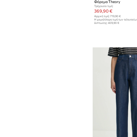
Φόρεμα Theory
Τρέχουσα τιμή:
369,90 €
Αρχική τιμή:
719,90 €
Η χαμηλότερη τιμή των τελευταί
έκπτωσης:
409,90 €