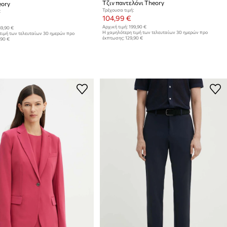
Τζιν παντελόνι Theory
eory
Τρέχουσα τιμή:
:
104,99 €
Αρχική τιμή:
199,90 €
9,90 €
Η χαμηλότερη τιμή των τελευταίων 30 ημερών προ
τιμή των τελευταίων 30 ημερών προ
έκπτωσης:
129,90 €
,90 €