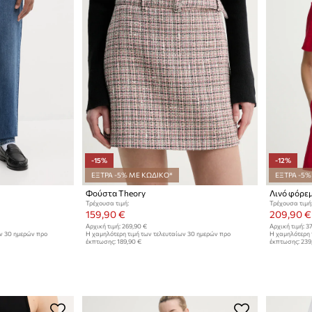
-15%
-12%
ΕΞΤΡΑ -5% ΜΕ ΚΩΔΙΚΟ*
ΕΞΤΡΑ -5%
Φούστα Theory
Λινό φόρε
Τρέχουσα τιμή:
Τρέχουσα τιμή
159,90 €
209,90 €
Αρχική τιμή:
269,90 €
Αρχική τιμή:
37
ων 30 ημερών προ
Η χαμηλότερη τιμή των τελευταίων 30 ημερών προ
Η χαμηλότερη 
έκπτωσης:
189,90 €
έκπτωσης:
239