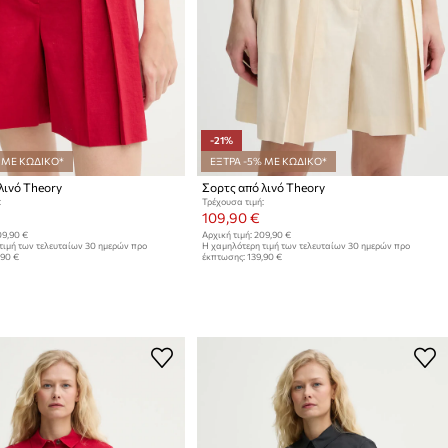
-21%
 ΜΕ ΚΩΔΙΚΟ*
ΕΞΤΡΑ -5% ΜΕ ΚΩΔΙΚΟ*
λινό Theory
Σορτς από λινό Theory
:
Τρέχουσα τιμή:
109,90 €
9,90 €
Αρχική τιμή:
209,90 €
τιμή των τελευταίων 30 ημερών προ
Η χαμηλότερη τιμή των τελευταίων 30 ημερών προ
,90 €
έκπτωσης:
139,90 €