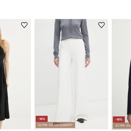
-16%
-18%
ΕΞΤΡΑ -5% ΜΕ ΚΩΔΙΚΟ*
ΕΞΤΡΑ -5%