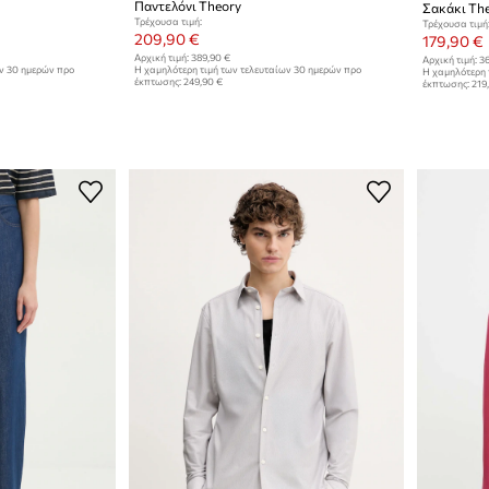
Παντελόνι Theory
Σακάκι Th
Τρέχουσα τιμή:
Τρέχουσα τιμή
209,90 €
179,90 €
Αρχική τιμή:
389,90 €
Αρχική τιμή:
36
ων 30 ημερών προ
Η χαμηλότερη τιμή των τελευταίων 30 ημερών προ
Η χαμηλότερη 
έκπτωσης:
249,90 €
έκπτωσης:
219