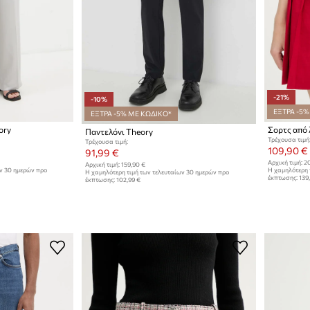
-21%
-10%
ΕΞΤΡΑ -5%
ΕΞΤΡΑ -5% ΜΕ ΚΩΔΙΚΟ*
ory
Σορτς από 
Παντελόνι Theory
Τρέχουσα τιμή
Τρέχουσα τιμή:
109,90 €
91,99 €
Αρχική τιμή:
20
Αρχική τιμή:
159,90 €
ων 30 ημερών προ
Η χαμηλότερη 
Η χαμηλότερη τιμή των τελευταίων 30 ημερών προ
έκπτωσης:
139
έκπτωσης:
102,99 €