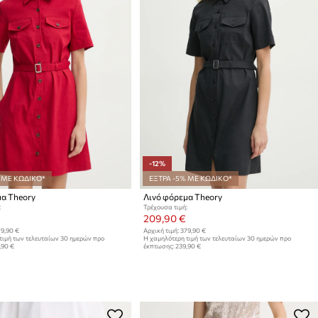
-12%
 ΜΕ ΚΩΔΙΚΟ*
ΕΞΤΡΑ -5% ΜΕ ΚΩΔΙΚΟ*
μα Theory
Λινό φόρεμα Theory
:
Τρέχουσα τιμή:
209,90 €
9,90 €
Αρχική τιμή:
379,90 €
τιμή των τελευταίων 30 ημερών προ
Η χαμηλότερη τιμή των τελευταίων 30 ημερών προ
,90 €
έκπτωσης:
239,90 €