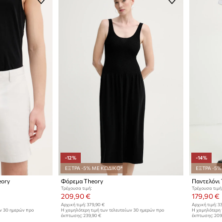
-12%
-14%
ΕΞΤΡΑ -5% ΜΕ ΚΩΔΙΚΟ*
ΕΞΤΡΑ -5%
eory
Φόρεμα Theory
Παντελόνι 
Τρέχουσα τιμή:
Τρέχουσα τιμή
209,90 €
179,90 €
Αρχική τιμή:
379,90 €
Αρχική τιμή:
33
ων 30 ημερών προ
Η χαμηλότερη τιμή των τελευταίων 30 ημερών προ
Η χαμηλότερη 
έκπτωσης:
239,90 €
έκπτωσης:
209