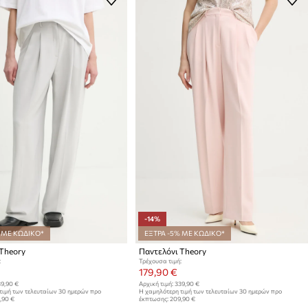
-14%
 ΜΕ ΚΩΔΙΚΟ*
ΕΞΤΡΑ -5% ΜΕ ΚΩΔΙΚΟ*
Theory
Παντελόνι Theory
:
Τρέχουσα τιμή:
179,90 €
9,90 €
Αρχική τιμή:
339,90 €
τιμή των τελευταίων 30 ημερών προ
Η χαμηλότερη τιμή των τελευταίων 30 ημερών προ
,90 €
έκπτωσης:
209,90 €