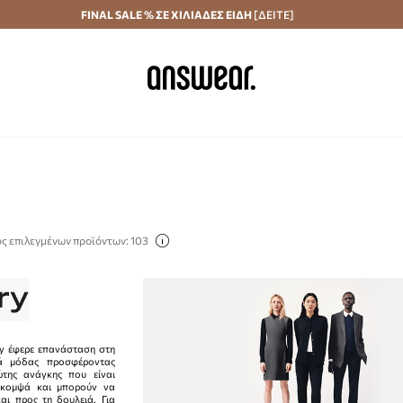
Αποστολή σε 24 ώρες
FINAL SALE % ΣΕ ΧΙΛΙΑΔΕΣ ΕΙΔΗ
Εξοικονομήστε με το Answear Club
[ΔΕΙΤΕ]
ς επιλεγμένων προϊόντων: 103
ry έφερε επανάσταση στη
ά μόδας προσφέροντας
ώτης ανάγκης που είναι
ι κομψά και μπορούν να
ι προς τη δουλειά. Για