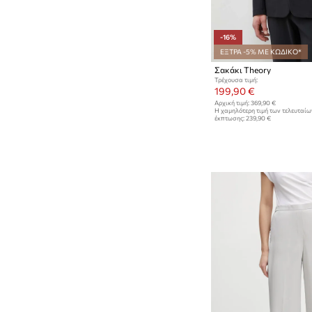
-16%
ΕΞΤΡΑ -5% ΜΕ ΚΩΔΙΚΟ*
Σακάκι Theory
Τρέχουσα τιμή:
199,90 €
Αρχική τιμή:
369,90 €
Η χαμηλότερη τιμή των τελευταί
έκπτωσης:
239,90 €