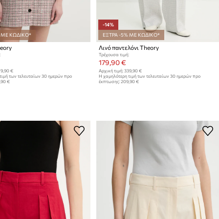
-14%
 ΜΕ ΚΩΔΙΚΟ*
ΕΞΤΡΑ -5% ΜΕ ΚΩΔΙΚΟ*
eory
Λινό παντελόνι Theory
:
Τρέχουσα τιμή:
179,90 €
9,90 €
Αρχική τιμή:
339,90 €
τιμή των τελευταίων 30 ημερών προ
Η χαμηλότερη τιμή των τελευταίων 30 ημερών προ
,90 €
έκπτωσης:
209,90 €