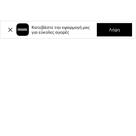
Κατεβάστε την εφαρμογή μας
Λήψη
για εύκολες αγορές
-20%
έκπτωση στην πρώτη σας
αγορά** για την εγγραφή σας στο
ενημερωτικό μας δελτίο.
Γίνετε μέλος της κοινότητάς μας για να λαμβάνετε πληροφορίες