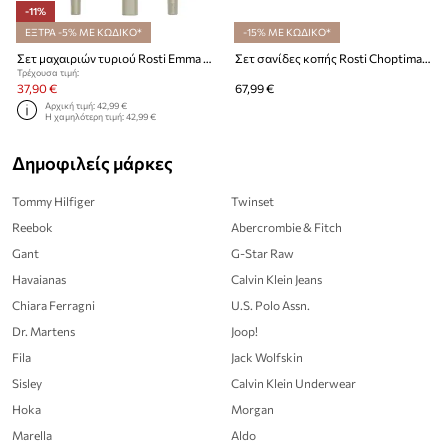
-11%
ΕΞΤΡΑ -5% ΜΕ ΚΩΔΙΚΟ*
-15% ΜΕ ΚΩΔΙΚΟ*
Σετ μαχαιριών τυριού Rosti Emma 3-pack
Σετ σανίδες κοπής Rosti Choptima 3-pack
Τρέχουσα τιμή:
37,90 €
67,99 €
Αρχική τιμή:
42,99 €
Η χαμηλότερη τιμή:
42,99 €
Δημοφιλείς μάρκες
Tommy Hilfiger
Twinset
Reebok
Abercrombie & Fitch
Gant
G-Star Raw
Havaianas
Calvin Klein Jeans
Chiara Ferragni
U.S. Polo Assn.
Dr. Martens
Joop!
Fila
Jack Wolfskin
Sisley
Calvin Klein Underwear
Hoka
Morgan
Marella
Aldo