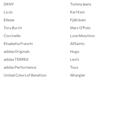
DKNY
Tommy Jeans
Liu Jo
Karl Kani
Ellesse
Fjällräven
Tory Burch
Marc O'Polo
Coccinelle
Love Moschino
Elisabetta Franchi
AllSaints
adidas Originals
Hugo
adidas TERREX
Levi's
adidas Performance
Tous
United Colors of Benetton
Wrangler