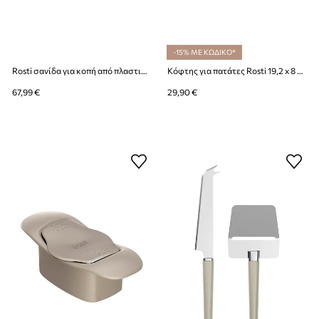
-15% ΜΕ ΚΩΔΙΚΟ*
Rosti σανίδα για κοπή από πλαστικό 39,5 x 26,8 cm
Κόφτης για πατάτες Rosti 19,2 x 8 x. 5,5 cm
67,99 €
29,90 €