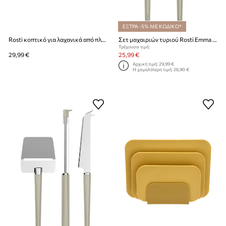
ΕΞΤΡΑ -5% ΜΕ ΚΩΔΙΚΟ*
Rosti κοπτικό για λαχανικά από πλαστικό
Σετ μαχαιριών τυριού Rosti Emma 2-pack
Τρέχουσα τιμή:
29,99 €
25,99 €
Αρχική τιμή:
29,99 €
Η χαμηλότερη τιμή:
26,90 €