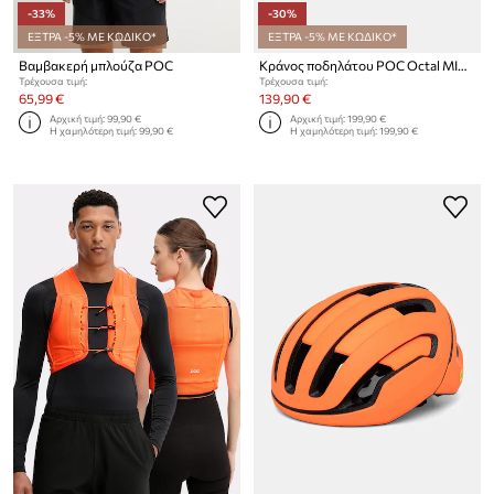
-33%
-30%
ΕΞΤΡΑ -5% ΜΕ ΚΩΔΙΚΟ*
ΕΞΤΡΑ -5% ΜΕ ΚΩΔΙΚΟ*
Βαμβακερή μπλούζα POC
Κράνος ποδηλάτου POC Octal MIPS
Τρέχουσα τιμή:
Τρέχουσα τιμή:
65,99 €
139,90 €
Αρχική τιμή:
99,90 €
Αρχική τιμή:
199,90 €
Η χαμηλότερη τιμή:
99,90 €
Η χαμηλότερη τιμή:
199,90 €