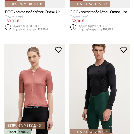
ΕΞΤΡΑ -5% ΜΕ ΚΩΔΙΚΟ*
ΕΞΤΡΑ -5% ΜΕ ΚΩΔΙΚΟ*
POC κράνος ποδηλάτου Omne Air MIPS
POC κράνος ποδηλάτου Omne Lite
Τρέχουσα τιμή:
Τρέχουσα τιμή:
169,90 €
152,90 €
Αρχική τιμή:
189,90 €
Αρχική τιμή:
169,90 €
Η χαμηλότερη τιμή:
189,90 €
Η χαμηλότερη τιμή:
169,90 €
ΕΞΤΡΑ -5% ΜΕ ΚΩΔΙΚΟ*
Planet Friendly
ΕΞΤΡΑ -5% ΜΕ ΚΩΔΙΚΟ*