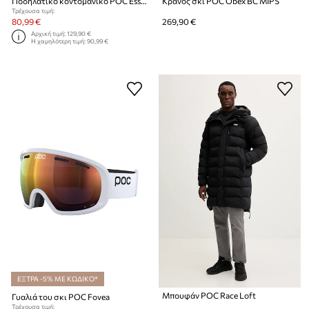
Ποδηλατικό κοντομάνικο POC Essential Road
Κράνος σκι POC Obex BC MIPS
Τρέχουσα τιμή:
80,99 €
269,90 €
Αρχική τιμή:
129,90 €
Η χαμηλότερη τιμή:
90,99 €
ΕΞΤΡΑ -5% ΜΕ ΚΩΔΙΚΟ*
Μπουφάν POC Race Loft
Γυαλιά του σκι POC Fovea
Τρέχουσα τιμή: