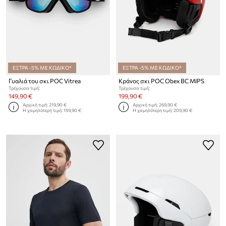
ΕΞΤΡΑ -5% ΜΕ ΚΩΔΙΚΟ*
ΕΞΤΡΑ -5% ΜΕ ΚΩΔΙΚΟ*
Γυαλιά του σκι POC Vitrea
Κράνος σκι POC Obex BC MIPS
Τρέχουσα τιμή:
Τρέχουσα τιμή:
149,90 €
199,90 €
Αρχική τιμή:
219,90 €
Αρχική τιμή:
269,90 €
Η χαμηλότερη τιμή:
159,90 €
Η χαμηλότερη τιμή:
209,90 €