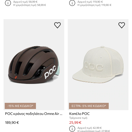
Αρχική τιμή:
58,99 €
Αρχική τιμή:
119,90 €
Η χαμηλότερη τιμή:
58,99 €
Η χαμηλότερη τιμή:
119,90 €
-15% ΜΕ ΚΩΔΙΚΟ*
ΕΞΤΡΑ -5% ΜΕ ΚΩΔΙΚΟ*
POC κράνος ποδηλάτου Omne Air MIPS
Καπέλο POC
Τρέχουσα τιμή:
189,90 €
25,99 €
Αρχική τιμή:
42,99 €
Η χαμηλότερη τιμή:
27,99 €