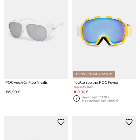
ΕΞΤΡΑ -5% ΜΕ ΚΩΔΙΚΟ*
POC γυαλιά ηλίου Nivalis
Γυαλιά του σκι POC Fovea
Τρέχουσα τιμή:
199,90 €
109,90 €
Αρχική τιμή:
169,90 €
Η χαμηλότερη τιμή:
119,90 €