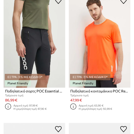
ΕΞΤΡΑ -5% ΜΕ ΚΩΔΙΚΟ*
ΕΞΤΡΑ -5% ΜΕ ΚΩΔΙΚΟ*
Planet Friendly
Planet Friendly
Ποδηλατικό σορτς POC Essential Enduro
Ποδηλατικό κοντομάνικο POC Reform Enduro Light
Τρέχουσα τιμή:
Τρέχουσα τιμή:
86,99 €
47,99 €
Αρχική τιμή:
97,99 €
Αρχική τιμή:
63,90 €
Η χαμηλότερη τιμή:
87,90 €
Η χαμηλότερη τιμή:
50,99 €