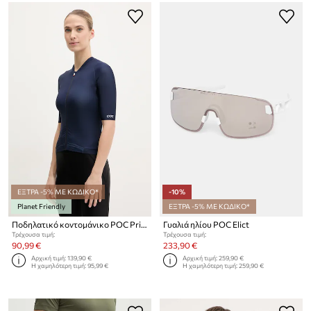
ΕΞΤΡΑ -5% ΜΕ ΚΩΔΙΚΟ*
-10%
Planet Friendly
ΕΞΤΡΑ -5% ΜΕ ΚΩΔΙΚΟ*
Ποδηλατικό κοντομάνικο POC Pristine
Γυαλιά ηλίου POC Elict
Τρέχουσα τιμή:
Τρέχουσα τιμή:
90,99 €
233,90 €
Αρχική τιμή:
139,90 €
Αρχική τιμή:
259,90 €
Η χαμηλότερη τιμή:
95,99 €
Η χαμηλότερη τιμή:
259,90 €