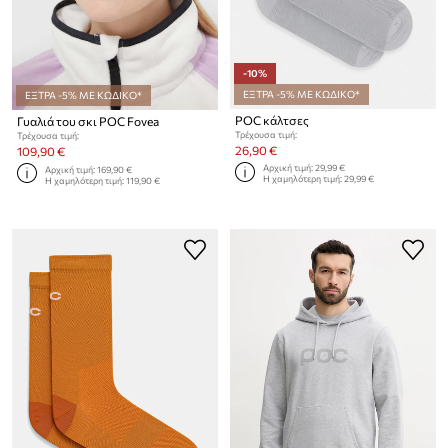
-10%
ΕΞΤΡΑ -5% ΜΕ ΚΩΔΙΚΟ*
ΕΞΤΡΑ -5% ΜΕ ΚΩΔΙΚΟ*
POC κάλτσες
Γυαλιά του σκι POC Fovea
Τρέχουσα τιμή:
Τρέχουσα τιμή:
26,90 €
109,90 €
Αρχική τιμή:
29,99 €
Αρχική τιμή:
169,90 €
Η χαμηλότερη τιμή:
29,99 €
Η χαμηλότερη τιμή:
119,90 €