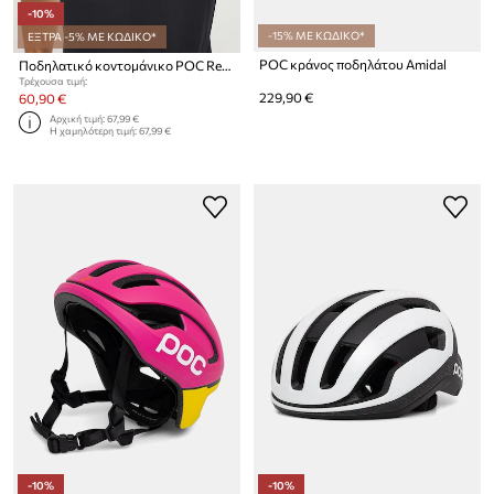
-10%
-15% ΜΕ ΚΩΔΙΚΟ*
ΕΞΤΡΑ -5% ΜΕ ΚΩΔΙΚΟ*
POC κράνος ποδηλάτου Amidal
Ποδηλατικό κοντομάνικο POC Reform Enduro
Τρέχουσα τιμή:
229,90 €
60,90 €
Αρχική τιμή:
67,99 €
Η χαμηλότερη τιμή:
67,99 €
-10%
-10%