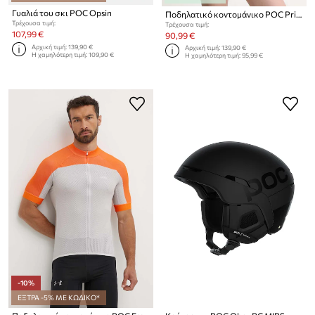
Γυαλιά του σκι POC Opsin
Ποδηλατικό κοντομάνικο POC Pristine
Τρέχουσα τιμή:
Τρέχουσα τιμή:
107,99 €
90,99 €
Αρχική τιμή:
139,90 €
Αρχική τιμή:
139,90 €
Η χαμηλότερη τιμή:
109,90 €
Η χαμηλότερη τιμή:
95,99 €
-10%
ΕΞΤΡΑ -5% ΜΕ ΚΩΔΙΚΟ*