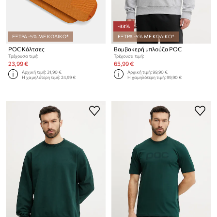
-33%
ΕΞΤΡΑ -5% ΜΕ ΚΩΔΙΚΟ*
ΕΞΤΡΑ -5% ΜΕ ΚΩΔΙΚΟ*
POC Κάλτσες
Βαμβακερή μπλούζα POC
Τρέχουσα τιμή:
Τρέχουσα τιμή:
23,99 €
65,99 €
Αρχική τιμή:
31,90 €
Αρχική τιμή:
99,90 €
Η χαμηλότερη τιμή:
24,99 €
Η χαμηλότερη τιμή:
99,90 €