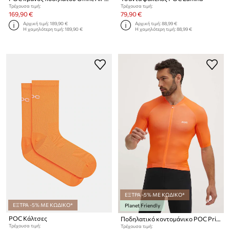
Τρέχουσα τιμή:
Τρέχουσα τιμή:
169,90 €
79,90 €
Αρχική τιμή:
189,90 €
Αρχική τιμή:
88,99 €
Η χαμηλότερη τιμή:
189,90 €
Η χαμηλότερη τιμή:
88,99 €
ΕΞΤΡΑ -5% ΜΕ ΚΩΔΙΚΟ*
ΕΞΤΡΑ -5% ΜΕ ΚΩΔΙΚΟ*
Planet Friendly
POC Κάλτσες
Ποδηλατικό κοντομάνικο POC Pristine Jersey
Τρέχουσα τιμή:
Τρέχουσα τιμή: