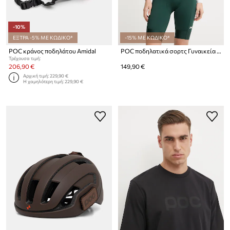
-10%
ΕΞΤΡΑ -5% ΜΕ ΚΩΔΙΚΟ*
-15% ΜΕ ΚΩΔΙΚΟ*
POC κράνος ποδηλάτου Amidal
POC ποδηλατικά σορτς Γυναικεία Cadence
Τρέχουσα τιμή:
206,90 €
149,90 €
Αρχική τιμή:
229,90 €
Η χαμηλότερη τιμή:
229,90 €