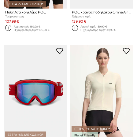
ΕΞΤΡΑ -5% ΜΕ ΚΩΔΙΚΟ*
Ποδηλατικό γιλέκο POC
POC κράνος ποδηλάτου Omne Air MIPS
Τρέχουσα τιμή:
Τρέχουσα τιμή:
107,99 €
129,90 €
Αρχική τιμή:
169,90 €
Αρχική τιμή:
189,90 €
Η χαμηλότερη τιμή:
109,90 €
Η χαμηλότερη τιμή:
139,90 €
ΕΞΤΡΑ -5% ΜΕ ΚΩΔΙΚΟ*
ΕΞΤΡΑ -5% ΜΕ ΚΩΔΙΚΟ*
Planet Friendly