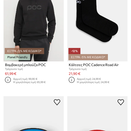
ΕΞΤΡΑ -5% ΜΕ ΚΩΔΙΚΟ*
-12%
Planet Friendly
ΕΞΤΡΑ -5% ΜΕ ΚΩΔΙΚΟ*
Βαμβακερή μπλούζα POC
Κάλτσες POC Cadence Road Air
Τρέχουσα τιμή:
Τρέχουσα τιμή:
61,99 €
21,90 €
Αρχική τιμή:
99,90 €
Αρχική τιμή:
24,99 €
Η χαμηλότερη τιμή:
65,99 €
Η χαμηλότερη τιμή:
24,99 €