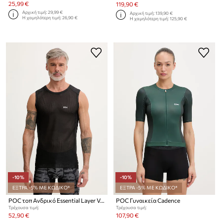
25,99 €
119,90 €
Αρχική τιμή:
29,99 €
Αρχική τιμή:
139,90 €
Η χαμηλότερη τιμή:
26,90 €
Η χαμηλότερη τιμή:
125,90 €
-10%
-10%
ΕΞΤΡΑ -5% ΜΕ ΚΩΔΙΚΟ*
ΕΞΤΡΑ -5% ΜΕ ΚΩΔΙΚΟ*
POC τοπ Ανδρικό Essential Layer Vest
POC Γυναικεία Cadence
Τρέχουσα τιμή:
Τρέχουσα τιμή:
52,90 €
107,90 €