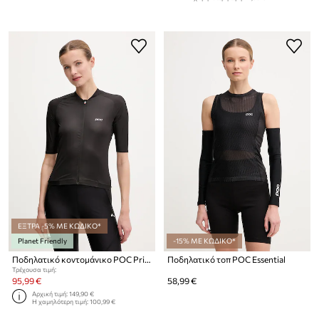
ΕΞΤΡΑ -5% ΜΕ ΚΩΔΙΚΟ*
Planet Friendly
-15% ΜΕ ΚΩΔΙΚΟ*
Ποδηλατικό κοντομάνικο POC Pristine
Ποδηλατικό τοπ POC Essential
Τρέχουσα τιμή:
95,99 €
58,99 €
Αρχική τιμή:
149,90 €
Η χαμηλότερη τιμή:
100,99 €