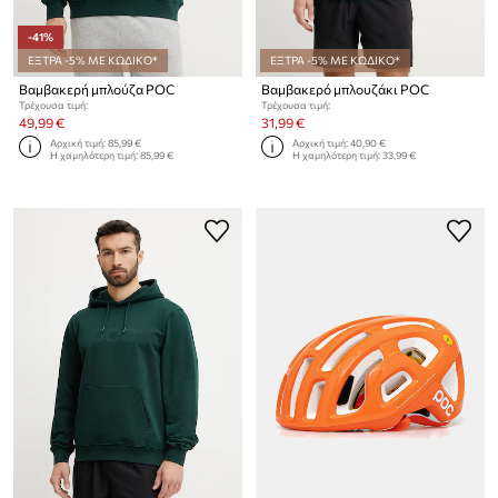
-41%
ΕΞΤΡΑ -5% ΜΕ ΚΩΔΙΚΟ*
ΕΞΤΡΑ -5% ΜΕ ΚΩΔΙΚΟ*
Βαμβακερή μπλούζα POC
Βαμβακερό μπλουζάκι POC
Τρέχουσα τιμή:
Τρέχουσα τιμή:
49,99 €
31,99 €
Αρχική τιμή:
85,99 €
Αρχική τιμή:
40,90 €
Η χαμηλότερη τιμή:
85,99 €
Η χαμηλότερη τιμή:
33,99 €