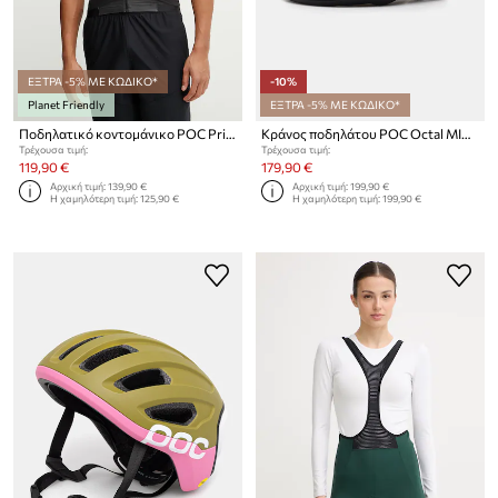
ΕΞΤΡΑ -5% ΜΕ ΚΩΔΙΚΟ*
-10%
Planet Friendly
ΕΞΤΡΑ -5% ΜΕ ΚΩΔΙΚΟ*
Ποδηλατικό κοντομάνικο POC Pristine Jersey
Κράνος ποδηλάτου POC Octal MIPS
Τρέχουσα τιμή:
Τρέχουσα τιμή:
119,90 €
179,90 €
Αρχική τιμή:
139,90 €
Αρχική τιμή:
199,90 €
Η χαμηλότερη τιμή:
125,90 €
Η χαμηλότερη τιμή:
199,90 €