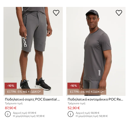
-10%
-10%
ΕΞΤΡΑ -5% ΜΕ ΚΩΔΙΚΟ*
ΕΞΤΡΑ -5% ΜΕ ΚΩΔΙΚΟ*
Ποδηλατικό σορτς POC Essential Enduro
Ποδηλατικό κοντομάνικο POC Reform Enduro Light
Τρέχουσα τιμή:
Τρέχουσα τιμή:
87,90 €
52,90 €
Αρχική τιμή:
97,99 €
Αρχική τιμή:
58,99 €
Η χαμηλότερη τιμή:
97,99 €
Η χαμηλότερη τιμή:
58,99 €