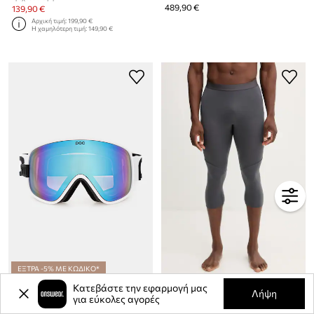
489,90 €
139,90 €
Αρχική τιμή:
199,90 €
Η χαμηλότερη τιμή:
149,90 €
ΕΞΤΡΑ -5% ΜΕ ΚΩΔΙΚΟ*
Γυαλιά του σκι POC Vitrea
Ισοθερμικό κολάν POC
Κατεβάστε την εφαρμογή μας
Λήψη
Τρέχουσα τιμή:
για εύκολες αγορές
149,90 €
99,99 €