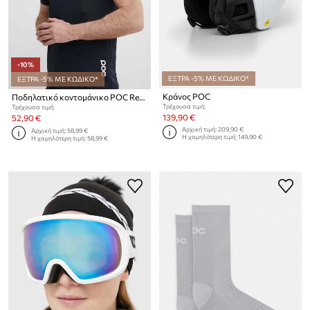
-10%
ΕΞΤΡΑ -5% ΜΕ ΚΩΔΙΚΟ*
ΕΞΤΡΑ -5% ΜΕ ΚΩΔΙΚΟ*
Κράνος POC
Ποδηλατικό κοντομάνικο POC Reform Enduro Light
Τρέχουσα τιμή:
Τρέχουσα τιμή:
139,90 €
52,90 €
Αρχική τιμή:
209,90 €
Αρχική τιμή:
58,99 €
Η χαμηλότερη τιμή:
149,90 €
Η χαμηλότερη τιμή:
58,99 €