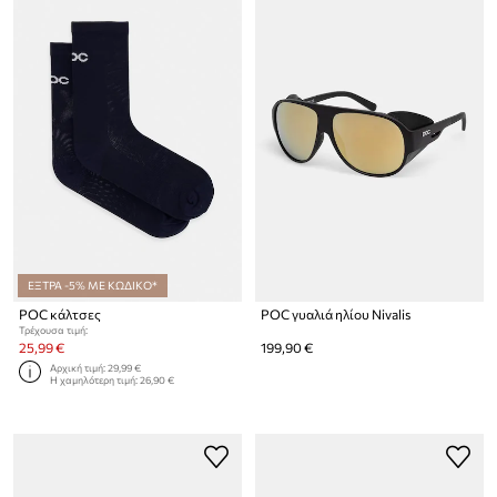
ΕΞΤΡΑ -5% ΜΕ ΚΩΔΙΚΟ*
POC κάλτσες
POC γυαλιά ηλίου Nivalis
Τρέχουσα τιμή:
25,99 €
199,90 €
Αρχική τιμή:
29,99 €
Η χαμηλότερη τιμή:
26,90 €