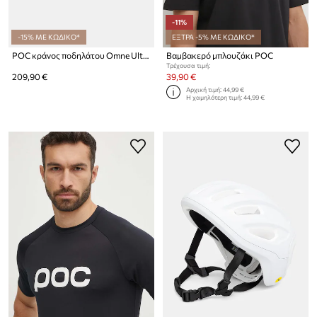
-11%
-15% ΜΕ ΚΩΔΙΚΟ*
ΕΞΤΡΑ -5% ΜΕ ΚΩΔΙΚΟ*
POC κράνος ποδηλάτου Omne Ultra MIPS
Βαμβακερό μπλουζάκι POC
Τρέχουσα τιμή:
209,90 €
39,90 €
Αρχική τιμή:
44,99 €
Η χαμηλότερη τιμή:
44,99 €