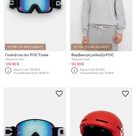
ΕΞΤΡΑ -5% ΜΕ ΚΩΔΙΚΟ*
ΕΞΤΡΑ -5% ΜΕ ΚΩΔΙΚΟ*
Γυαλιά του σκι POC Fovea
Βαμβακερή μπλούζα POC
Τρέχουσα τιμή:
Τρέχουσα τιμή:
139,90 €
50,99 €
Αρχική τιμή:
199,90 €
Αρχική τιμή:
85,99 €
Η χαμηλότερη τιμή:
149,90 €
Η χαμηλότερη τιμή:
53,99 €