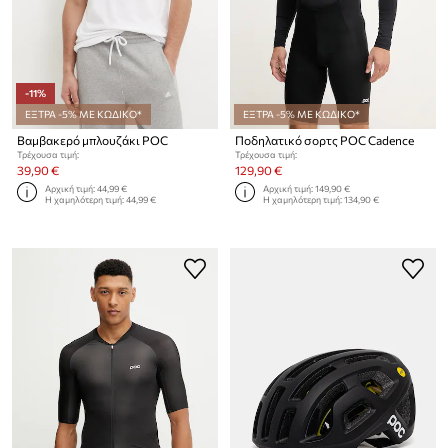
-11%
ΕΞΤΡΑ -5% ΜΕ ΚΩΔΙΚΟ*
ΕΞΤΡΑ -5% ΜΕ ΚΩΔΙΚΟ*
Βαμβακερό μπλουζάκι POC
Ποδηλατικό σορτς POC Cadence
Τρέχουσα τιμή:
Τρέχουσα τιμή:
39,90 €
129,90 €
Αρχική τιμή:
44,99 €
Αρχική τιμή:
149,90 €
Η χαμηλότερη τιμή:
44,99 €
Η χαμηλότερη τιμή:
134,90 €