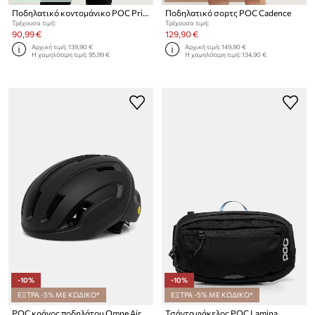
Ποδηλατικό κοντομάνικο POC Pristine
Ποδηλατικό σορτς POC Cadence
Τρέχουσα τιμή:
Τρέχουσα τιμή:
90,99 €
129,90 €
Αρχική τιμή:
139,90 €
Αρχική τιμή:
149,90 €
Η χαμηλότερη τιμή:
95,99 €
Η χαμηλότερη τιμή:
134,90 €
-10%
-10%
ΕΞΤΡΑ -5% ΜΕ ΚΩΔΙΚΟ*
ΕΞΤΡΑ -5% ΜΕ ΚΩΔΙΚΟ*
POC κράνος ποδηλάτου Omne Air MIPS
Τσάντα φάκελος POC Lamina