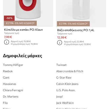
-50%
ΕΞΤΡΑ -5% ΜΕ ΚΩΔΙΚΟ*
ΕΞΤΡΑ -5% ΜΕ ΚΩΔΙΚΟ*
Κύπελλο με καπάκι PO: Klaun
Βάζο αποθήκευσης PO: 1,4L
Τρέχουσα τιμή:
Τρέχουσα τιμή:
7,99 €
12,99 €
Αρχική τιμή:
15,99 €
Αρχική τιμή:
22,99 €
Η χαμηλότερη τιμή:
15,99 €
Η χαμηλότερη τιμή:
13,99 €
Δημοφιλείς μάρκες
Tommy Hilfiger
Twinset
Reebok
Abercrombie & Fitch
Gant
G-Star Raw
Havaianas
Calvin Klein Jeans
Chiara Ferragni
U.S. Polo Assn.
Dr. Martens
Joop!
Fila
Jack Wolfskin