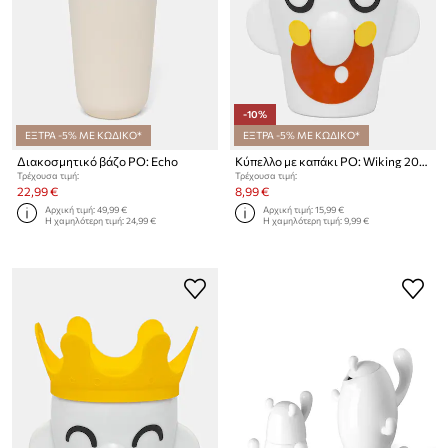
-10%
ΕΞΤΡΑ -5% ΜΕ ΚΩΔΙΚΟ*
ΕΞΤΡΑ -5% ΜΕ ΚΩΔΙΚΟ*
Διακοσμητικό βάζο PO: Echo
Κύπελλο με καπάκι PO: Wiking 200 ml
Τρέχουσα τιμή:
Τρέχουσα τιμή:
22,99 €
8,99 €
Αρχική τιμή:
49,99 €
Αρχική τιμή:
15,99 €
Η χαμηλότερη τιμή:
24,99 €
Η χαμηλότερη τιμή:
9,99 €