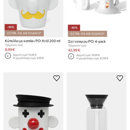
-10%
-10%
ΕΞΤΡΑ -5% ΜΕ ΚΩΔΙΚΟ*
ΕΞΤΡΑ -5% ΜΕ ΚΩΔΙΚΟ*
Κύπελλο με καπάκι PO: Król 200 ml
Σετ τσαγιου PO: 4-pack
Τρέχουσα τιμή:
Τρέχουσα τιμή:
8,99 €
42,99 €
Αρχική τιμή:
15,99 €
Αρχική τιμή:
74,99 €
Η χαμηλότερη τιμή:
9,99 €
Η χαμηλότερη τιμή:
47,99 €