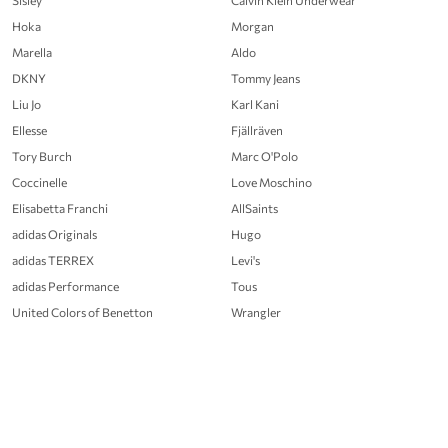
Sisley
Calvin Klein Underwear
Hoka
Morgan
Marella
Aldo
DKNY
Tommy Jeans
Liu Jo
Karl Kani
Ellesse
Fjällräven
Tory Burch
Marc O'Polo
Coccinelle
Love Moschino
Elisabetta Franchi
AllSaints
adidas Originals
Hugo
adidas TERREX
Levi's
adidas Performance
Tous
United Colors of Benetton
Wrangler