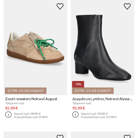
-11%
ΕΞΤΡΑ -5% ΜΕ ΚΩΔΙΚΟ*
ΕΞΤΡΑ -5% ΜΕ ΚΩΔΙΚΟ*
Σουέτ sneakers Nokwol August
Δερμάτινες μπότες Nokwol Alyssa Black Leather
Τρέχουσα τιμή:
Τρέχουσα τιμή:
82,99 €
95,99 €
Αρχική τιμή:
148,90 €
Αρχική τιμή:
169,90 €
Η χαμηλότερη τιμή:
91,99 €
Η χαμηλότερη τιμή:
107,99 €