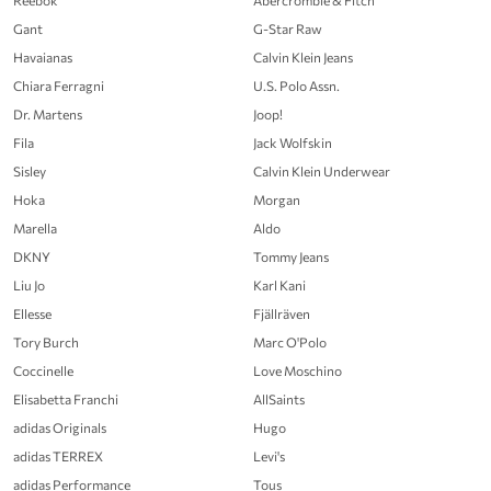
Reebok
Abercrombie & Fitch
Gant
G-Star Raw
Havaianas
Calvin Klein Jeans
Chiara Ferragni
U.S. Polo Assn.
Dr. Martens
Joop!
Fila
Jack Wolfskin
Sisley
Calvin Klein Underwear
Hoka
Morgan
Marella
Aldo
DKNY
Tommy Jeans
Liu Jo
Karl Kani
Ellesse
Fjällräven
Tory Burch
Marc O'Polo
Coccinelle
Love Moschino
Elisabetta Franchi
AllSaints
adidas Originals
Hugo
adidas TERREX
Levi's
adidas Performance
Tous