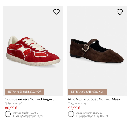
ΕΞΤΡΑ -5% ΜΕ ΚΩΔΙΚΟ*
ΕΞΤΡΑ -5% ΜΕ ΚΩΔΙΚΟ*
Σουέτ sneakers Nokwol August
Μπαλαρίνες σουέτ Nokwol Masa
Τρέχουσα τιμή:
Τρέχουσα τιμή:
80,99 €
95,99 €
Αρχική τιμή:
149,90 €
Αρχική τιμή:
138,90 €
Η χαμηλότερη τιμή:
88,99 €
Η χαμηλότερη τιμή:
102,99 €