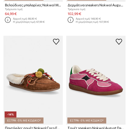
Βελούδινες μπαλαρίνες Nokwol Mel
Δερμάτινα sneakers Nokwol August
Τρέχουσα τιμή:
Τρέχουσα τιμή:
64,99 €
102,99 €
Αρχική τιμή:
88,90 €
Αρχική τιμή:
148,90 €
Η χαμηλότερη τιμή:
67,99 €
Η χαμηλότερη τιμή:
107,99 €
-14%
ΕΞΤΡΑ -5% ΜΕ ΚΩΔΙΚΟ*
ΕΞΤΡΑ -5% ΜΕ ΚΩΔΙΚΟ*
Παντόφλες σουέτ Nokwol Coco Fur Tan Suede
Σουέτ sneakers Nokwol August Dark Rose