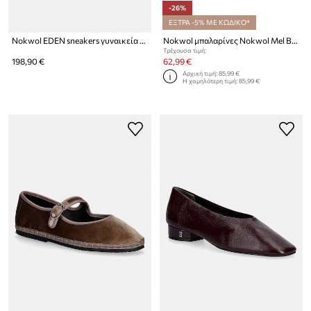
-26%
ΕΞΤΡΑ -5% ΜΕ ΚΩΔΙΚΟ*
Nokwol EDEN sneakers γυναικεία σουέτ
Nokwol μπαλαρίνες Nokwol Mel Brown
Τρέχουσα τιμή:
198,90 €
62,99 €
Αρχική τιμή:
85,99 €
Η χαμηλότερη τιμή:
85,99 €