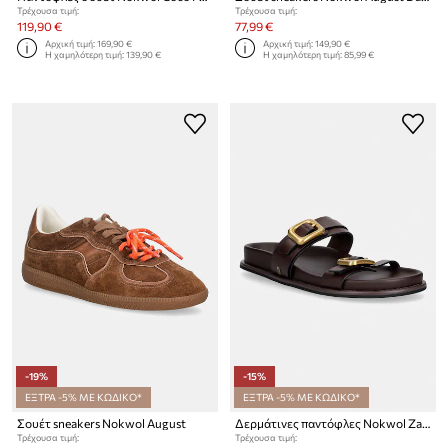
Τρέχουσα τιμή:
Τρέχουσα τιμή:
119,90 €
77,99 €
Αρχική τιμή:
169,90 €
Αρχική τιμή:
149,90 €
Η χαμηλότερη τιμή:
139,90 €
Η χαμηλότερη τιμή:
85,99 €
-19%
-15%
ΕΞΤΡΑ -5% ΜΕ ΚΩΔΙΚΟ*
ΕΞΤΡΑ -5% ΜΕ ΚΩΔΙΚΟ*
Σουέτ sneakers Nokwol August
Δερμάτινες παντόφλες Nokwol Zaz
Τρέχουσα τιμή:
Τρέχουσα τιμή: