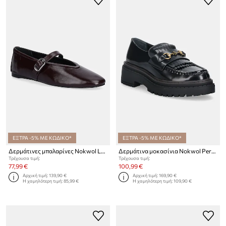
ΕΞΤΡΑ -5% ΜΕ ΚΩΔΙΚΟ*
ΕΞΤΡΑ -5% ΜΕ ΚΩΔΙΚΟ*
Δερμάτινες μπαλαρίνες Nokwol Lova
Δερμάτινα μοκασίνια Nokwol Perry Black Box
Τρέχουσα τιμή:
Τρέχουσα τιμή:
77,99 €
100,99 €
Αρχική τιμή:
139,90 €
Αρχική τιμή:
169,90 €
Η χαμηλότερη τιμή:
85,99 €
Η χαμηλότερη τιμή:
109,90 €