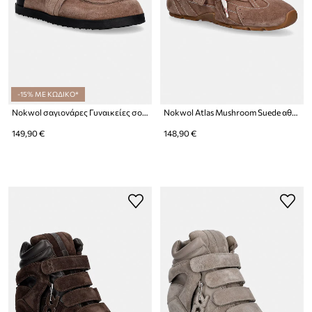
-15% ΜΕ ΚΩΔΙΚΟ*
Nokwol σαγιονάρες Γυναικείες σουέτ Tammy Mushroom Suede
Nokwol Atlas Mushroom Suede αθλητικά γυναικεία σουέτ
149,90 €
148,90 €