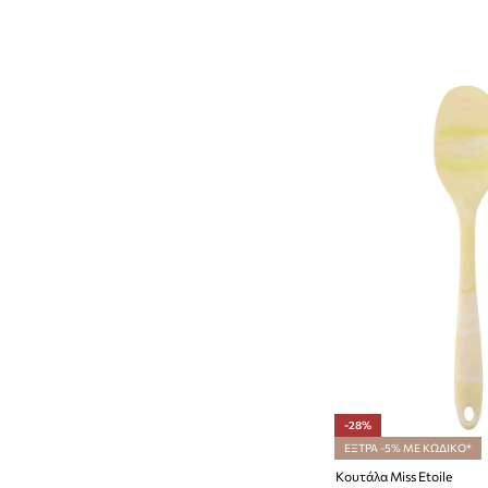
-28%
ΕΞΤΡΑ -5% ΜΕ ΚΩΔΙΚΟ*
Κουτάλα Miss Etoile