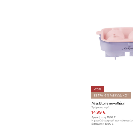
-25%
ΕΞΤΡΑ -5% ΜΕ ΚΩΔΙΚΟ*
Miss Etoile παγοθήκη
Τρέχουσα τιμή:
14,99 €
Αρχική τιμή:
19,99 €
Η χαμηλότερη τιμή των τελευταί
έκπτωσης:
19,99 €