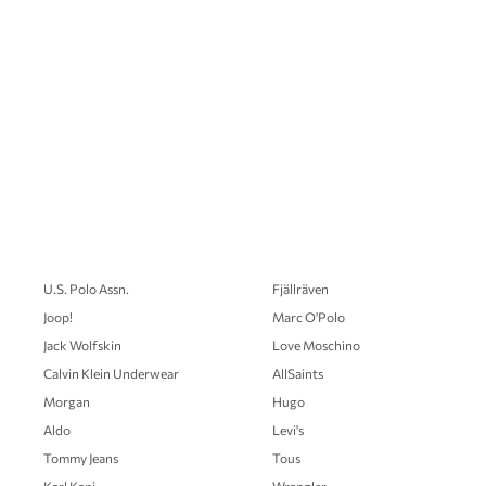
U.S. Polo Assn.
Fjällräven
Joop!
Marc O'Polo
Jack Wolfskin
Love Moschino
Calvin Klein Underwear
AllSaints
Morgan
Hugo
Aldo
Levi's
Tommy Jeans
Tous