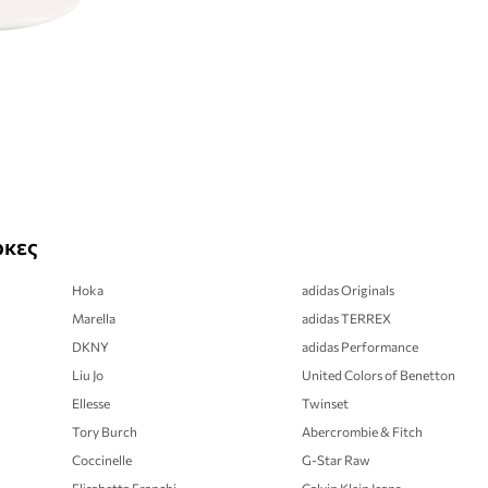
ρκες
Hoka
adidas Originals
Marella
adidas TERREX
DKNY
adidas Performance
Liu Jo
United Colors of Benetton
Ellesse
Twinset
Tory Burch
Abercrombie & Fitch
Coccinelle
G-Star Raw