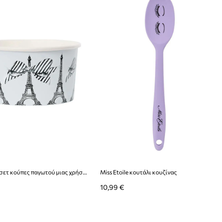
Miss Etoile σετ κούπες παγωτού μιας χρήσης με κουτάλια (8-pack)
Miss Etoile κουτάλι κουζίνας
10,99 €