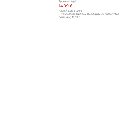
Τρέχουσα τιμή:
14,99 €
Αρχική τιμή:
31,99 €
Η χαμηλότερη τιμή των τελευταίων 30 ημερών προ
έκπτωσης:
15,99 €