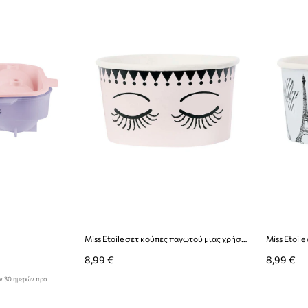
Miss Etoile σετ κούπες παγωτού μιας χρήσης με κουτάλια (8-pack)
8,99 €
8,99 €
ων 30 ημερών προ