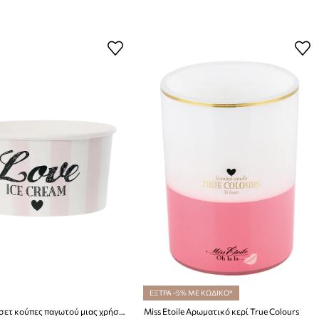
ΕΞΤΡΑ -5% ΜΕ ΚΩΔΙΚΟ*
Miss Etoile σετ κούπες παγωτού μιας χρήσης με κουτάλια (8-pack)
Miss Etoile Αρωματικό κερί True Colours