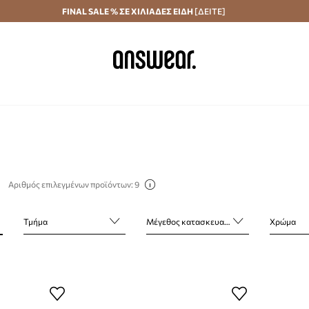
Αποστολή σε 24 ώρες
FINAL SALE % ΣΕ ΧΙΛΙΑΔΕΣ ΕΙΔΗ
Εξοικονομήστε με το Answear Club
[ΔΕΙΤΕ]
Αριθμός επιλεγμένων προϊόντων: 9
Τμήμα
Μέγεθος κατασκευαστή
Χρώμα