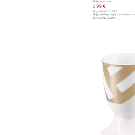
Τρέχουσα τιμή:
9,99 €
Αρχική τιμή:
13,99 €
Η χαμηλότερη τιμή των τελευταί
έκπτωσης:
13,99 €