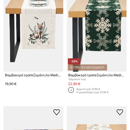
-39%
ΕΞΤΡΑ -5% ΜΕ ΚΩΔΙΚΟ*
Βαμβακερό τραπεζομάντιλο Medicine 180 cm
Βαμβακερό τραπεζομάντιλο Medicine
Τρέχουσα τιμή:
19,90 €
22,90 €
Αρχική τιμή:
37,90 €
Η χαμηλότερη τιμή:
37,90 €