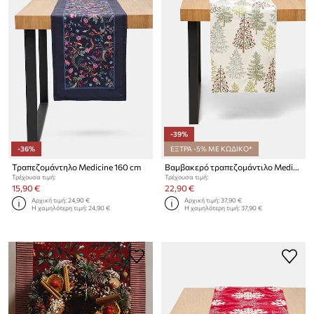
-39%
-36%
ΕΞΤΡΑ -5% ΜΕ ΚΩΔΙΚΟ*
Τραπεζομάντηλο Medicine 160 cm
Βαμβακερό τραπεζομάντιλο Medicine
Τρέχουσα τιμή:
Τρέχουσα τιμή:
15,90 €
22,90 €
Αρχική τιμή:
24,90 €
Αρχική τιμή:
37,90 €
Η χαμηλότερη τιμή:
24,90 €
Η χαμηλότερη τιμή:
37,90 €