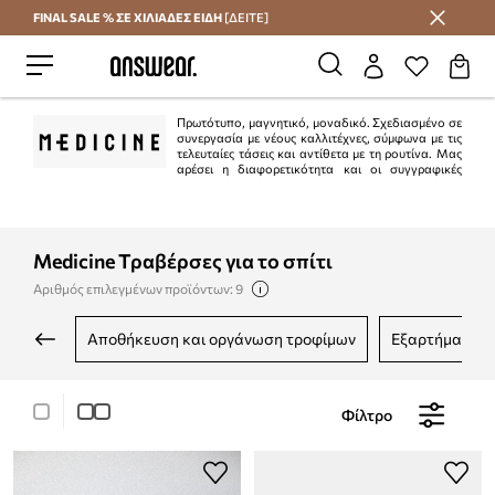
FINAL SALE % ΣΕ ΧΙΛΙΑΔΕΣ ΕΙΔΗ
[ΔΕΙΤΕ]
Εξοικονομήστε με το Answear Club
Πρωτότυπο, μαγνητικό, μοναδικό. Σχεδιασμένο σε
συνεργασία με νέους καλλιτέχνες, σύμφωνα με τις
τελευταίες τάσεις και αντίθετα με τη ρουτίνα. Μας
αρέσει η διαφορετικότητα και οι συγγραφικές
λύσεις.
Medicine Τραβέρσες για το σπίτι
Αριθμός επιλεγμένων προϊόντων: 9
αποθήκευση και οργάνωση τροφίμων
εξαρτήματα γ
Φίλτρο