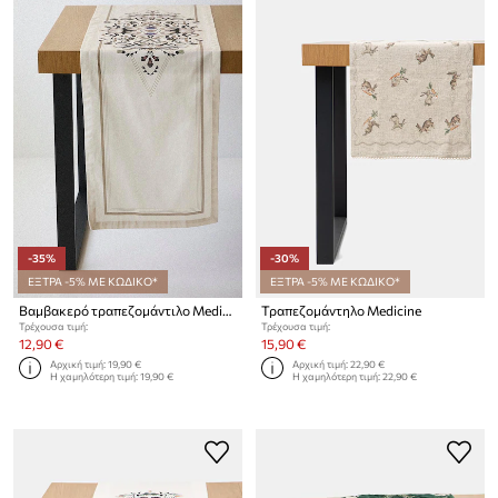
-35%
-30%
ΕΞΤΡΑ -5% ΜΕ ΚΩΔΙΚΟ*
ΕΞΤΡΑ -5% ΜΕ ΚΩΔΙΚΟ*
Βαμβακερό τραπεζομάντιλο Medicine
Τραπεζομάντηλο Medicine
Τρέχουσα τιμή:
Τρέχουσα τιμή:
12,90 €
15,90 €
Αρχική τιμή:
19,90 €
Αρχική τιμή:
22,90 €
Η χαμηλότερη τιμή:
19,90 €
Η χαμηλότερη τιμή:
22,90 €