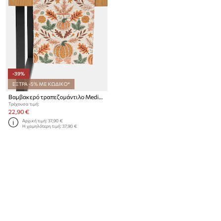
-39%
ΕΞΤΡΑ -5% ΜΕ ΚΩΔΙΚΟ*
Βαμβακερό τραπεζομάντιλο Medicine 160 cm
Τρέχουσα τιμή:
22,90 €
Αρχική τιμή:
37,90 €
Η χαμηλότερη τιμή:
37,90 €