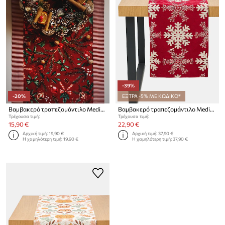
-39%
-20%
ΕΞΤΡΑ -5% ΜΕ ΚΩΔΙΚΟ*
Βαμβακερό τραπεζομάντιλο Medicine
Βαμβακερό τραπεζομάντιλο Medicine
Τρέχουσα τιμή:
Τρέχουσα τιμή:
15,90 €
22,90 €
Αρχική τιμή:
19,90 €
Αρχική τιμή:
37,90 €
Η χαμηλότερη τιμή:
19,90 €
Η χαμηλότερη τιμή:
37,90 €