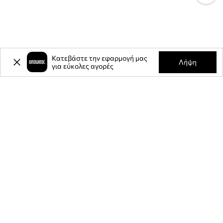
Κατεβάστε την εφαρμογή μας
Λήψη
για εύκολες αγορές
-20%
έκπτωση στην πρώτη σας
αγορά** για την εγγραφή σας στο
ενημερωτικό μας δελτίο.