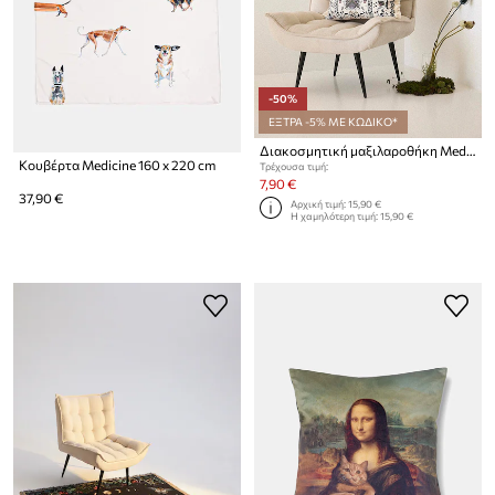
-50%
ΕΞΤΡΑ -5% ΜΕ ΚΩΔΙΚΟ*
Διακοσμητική μαξιλαροθήκη Medicine
Κουβέρτα Medicine 160 x 220 cm
Τρέχουσα τιμή:
7,90 €
37,90 €
Αρχική τιμή:
15,90 €
Η χαμηλότερη τιμή:
15,90 €