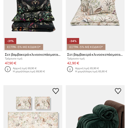
-31%
-34%
ΕΞΤΡΑ -5% ΜΕ ΚΩΔΙΚΟ*
ΕΞΤΡΑ -5% ΜΕ ΚΩΔΙΚΟ*
Σετ βαμβακερά κλινοσκεπάσματα Medicine 70 x 80 cm / 160 x 200 cm
Σετ βαμβακερά κλινοσκεπάσματα Medicine 50 x 60 cm / 160 x 200 cm
Τρέχουσα τιμή:
Τρέχουσα τιμή:
47,90 €
42,90 €
Αρχική τιμή:
69,90 €
Αρχική τιμή:
65,90 €
Η χαμηλότερη τιμή:
69,90 €
Η χαμηλότερη τιμή:
65,90 €