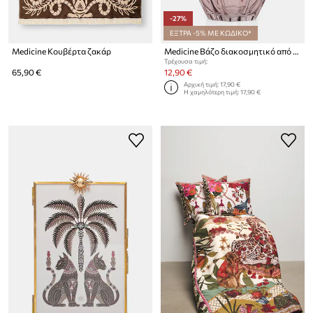
-27%
ΕΞΤΡΑ -5% ΜΕ ΚΩΔΙΚΟ*
Medicine Κουβέρτα ζακάρ
Medicine Βάζο διακοσμητικό από γυαλί
Τρέχουσα τιμή:
65,90 €
12,90 €
Αρχική τιμή:
17,90 €
Η χαμηλότερη τιμή:
17,90 €