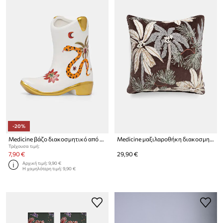
-20%
Medicine βάζο διακοσμητικό από δολομίτη
Medicine μαξιλαροθήκη διακοσμητική βαμβακερή
Τρέχουσα τιμή:
7,90 €
29,90 €
Αρχική τιμή:
9,90 €
Η χαμηλότερη τιμή:
9,90 €