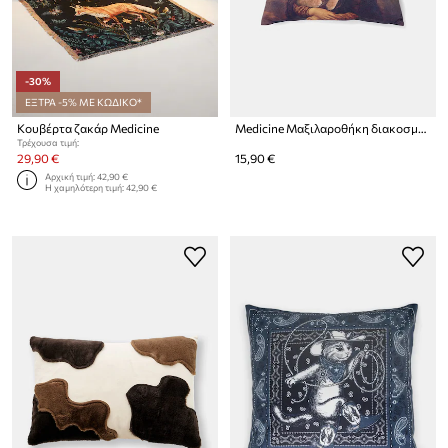
-30%
ΕΞΤΡΑ -5% ΜΕ ΚΩΔΙΚΟ*
Κουβέρτα ζακάρ Medicine
Medicine Μαξιλαροθήκη διακοσμητική
Τρέχουσα τιμή:
29,90 €
15,90 €
Αρχική τιμή:
42,90 €
Η χαμηλότερη τιμή:
42,90 €