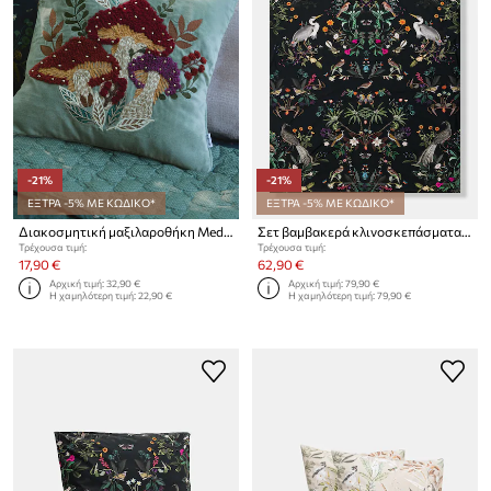
-21%
-21%
ΕΞΤΡΑ -5% ΜΕ ΚΩΔΙΚΟ*
ΕΞΤΡΑ -5% ΜΕ ΚΩΔΙΚΟ*
Διακοσμητική μαξιλαροθήκη Medicine
Σετ βαμβακερά κλινοσκεπάσματα Medicine 70 x 80 cm / 200 x 200 cm
Τρέχουσα τιμή:
Τρέχουσα τιμή:
17,90 €
62,90 €
Αρχική τιμή:
32,90 €
Αρχική τιμή:
79,90 €
Η χαμηλότερη τιμή:
22,90 €
Η χαμηλότερη τιμή:
79,90 €