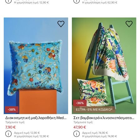
Η χαμηλότερη τιμή:
12,90 €
Η χαμηλότερη τιμή:
62,90 €
-36%
-38%
ΕΞΤΡΑ -5% ΜΕ ΚΩΔΙΚΟ*
Διακοσμητική μαξιλαροθήκη Medicine
Σετ βαμβακερά κλινοσκεπάσματα Medicine
Τρέχουσα τιμή:
Τρέχουσα τιμή:
7,90 €
47,90 €
Αρχική τιμή:
12,90 €
Αρχική τιμή:
74,90 €
Η χαμηλότερη τιμή:
12,90 €
Η χαμηλότερη τιμή:
74,90 €