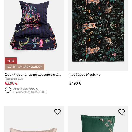
-21%
ΕΞΤΡΑ -5% ΜΕ ΚΩΔΙΚΟ*
Σετ κλινοσκεπασμάτων από σατέν βαμβάκι Medicine 50 x 60 cm / 200 x 200 cm
Κουβέρτα Medicine
Τρέχουσα τιμή:
62,90 €
37,90 €
Αρχική τιμή:
79,90 €
Η χαμηλότερη τιμή:
79,90 €