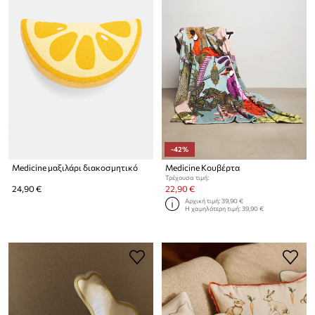
-42%
Medicine μαξιλάρι διακοσμητικό
Medicine Κουβέρτα
Τρέχουσα τιμή:
24,90 €
22,90 €
Αρχική τιμή:
39,90 €
Η χαμηλότερη τιμή:
39,90 €