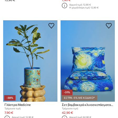
Αρχική τιμή:
12,90 €
Η χαμηλότερη τιμή:
12,90 €
-31%
-38%
ΕΞΤΡΑ -5% ΜΕ ΚΩΔΙΚΟ*
Γλάστρα Medicine
Σετ βαμβακερά κλινοσκεπάσματα Medicine
Τρέχουσα τιμή:
Τρέχουσα τιμή:
7,90 €
42,90 €
Αρχική τιμή:
12,90 €
Αρχική τιμή:
62,90 €