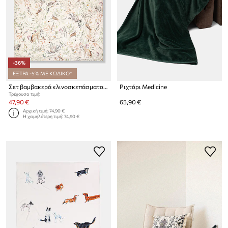
-36%
ΕΞΤΡΑ -5% ΜΕ ΚΩΔΙΚΟ*
Σετ βαμβακερά κλινοσκεπάσματα Medicine 200 x 200 cm
Ριχτάρι Medicine
Τρέχουσα τιμή:
47,90 €
65,90 €
Αρχική τιμή:
74,90 €
Η χαμηλότερη τιμή:
74,90 €