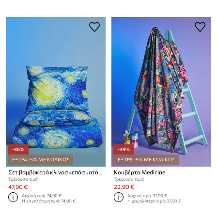
-36%
-39%
ΕΞΤΡΑ -5% ΜΕ ΚΩΔΙΚΟ*
ΕΞΤΡΑ -5% ΜΕ ΚΩΔΙΚΟ*
Σετ βαμβακερά κλινοσκεπάσματα Medicine
Κουβέρτα Medicine
Τρέχουσα τιμή:
Τρέχουσα τιμή:
47,90 €
22,90 €
Αρχική τιμή:
74,90 €
Αρχική τιμή:
37,90 €
Η χαμηλότερη τιμή:
74,90 €
Η χαμηλότερη τιμή:
37,90 €