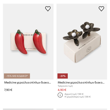
-15% ΜΕ ΚΩΔΙΚΟ*
-37%
Medicine χερούλια επίπλων διακοσμητικά από πορσελάνη
Medicine χερούλια επίπλων διακοσμητικά
Τρέχουσα τιμή:
7,90 €
4,90 €
Αρχική τιμή:
7,90 €
Η χαμηλότερη τιμή:
7,90 €