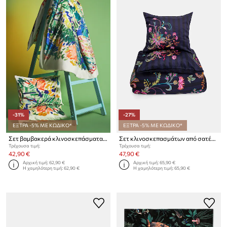
-31%
-27%
ΕΞΤΡΑ -5% ΜΕ ΚΩΔΙΚΟ*
ΕΞΤΡΑ -5% ΜΕ ΚΩΔΙΚΟ*
Σετ βαμβακερά κλινοσκεπάσματα Medicine
Σετ κλινοσκεπασμάτων από σατέν βαμβάκι Medicine 160 x 200 cm
Τρέχουσα τιμή:
Τρέχουσα τιμή:
42,90 €
47,90 €
Αρχική τιμή:
62,90 €
Αρχική τιμή:
65,90 €
Η χαμηλότερη τιμή:
62,90 €
Η χαμηλότερη τιμή:
65,90 €