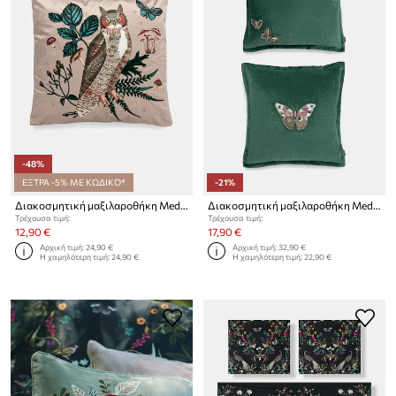
-48%
ΕΞΤΡΑ -5% ΜΕ ΚΩΔΙΚΟ*
-21%
Διακοσμητική μαξιλαροθήκη Medicine
Διακοσμητική μαξιλαροθήκη Medicine 2-pack
Τρέχουσα τιμή:
Τρέχουσα τιμή:
12,90 €
17,90 €
Αρχική τιμή:
24,90 €
Αρχική τιμή:
32,90 €
Η χαμηλότερη τιμή:
24,90 €
Η χαμηλότερη τιμή:
22,90 €