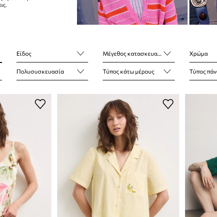
ις.
Είδος
Μέγεθος κατασκευαστή
Χρώμα
Πολυσυσκευασία
Τύπος κάτω μέρους
Τύπος πάν