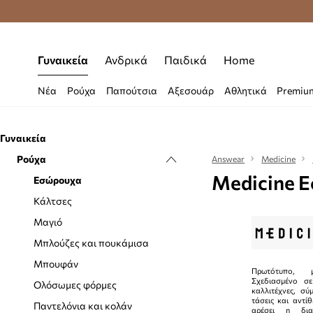
Δωρεάν μεταφορικά από 70 €
Γυναικεία
Ανδρικά
Παιδικά
Home
Νέα
Ρούχα
Παπούτσια
Αξεσουάρ
Αθλητικά
Premiu
Γυναικεία
Ρούχα
Answear
Medicine
Medicine 
Εσώρουχα
Κάλτσες
Μαγιό
Μπλούζες και πουκάμισα
Μπουφάν
Πρωτότυπο, μ
Σχεδιασμένο σ
Ολόσωμες φόρμες
καλλιτέχνες, σύ
τάσεις και αντί
Παντελόνια και κολάν
αρέσει η δια