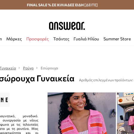
Αποστολή σε 24 ώρες
FINAL SALE % ΣΕ ΧΙΛΙΑΔΕΣ ΕΙΔΗ
Εξοικονομήστε με το Answear Club
[ΔΕΙΤΕ]
m
Μάρκες
Προσφορές
Τσάντες
Γυαλιά Ηλίου
Summer Store
Γυναικεία
Ρούχα
Εσώρουχα
Εσώρουχα Γυναικεία
Αριθμός επιλεγμένων προϊόντων:
αγνητικό, μοναδικό.
ε συνεργασία με νέους
μφωνα με τις τελευταίες
θετα με τη ρουτίνα. Μας
φορετικότητα και οι