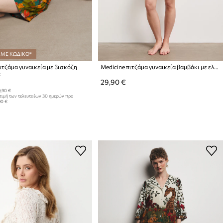
 ΜΕ ΚΩΔΙΚΟ*
ιτζάμα γυναικεία με βισκόζη
Medicine πιτζάμα γυναικεία βαμβάκι με ελαστάν
:
29,90 €
,90 €
τιμή των τελευταίων 30 ημερών προ
90 €