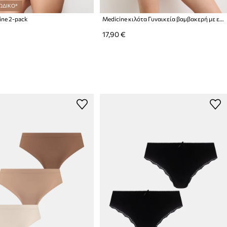
ΩΔΙΚΟ*
ine 2-pack
Medicine κιλότα Γυναικεία βαμβακερή με ελαστάνη 2-pack
17,90 €