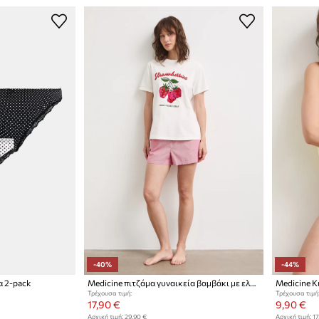
-40%
-44%
α 2-pack
Medicine πιτζάμα γυναικεία βαμβάκι με ελαστάν
Τρέχουσα τιμή:
Τρέχουσα τιμή
17,90 €
9,90 €
Αρχική τιμή:
29,90 €
Αρχική τιμή:
17