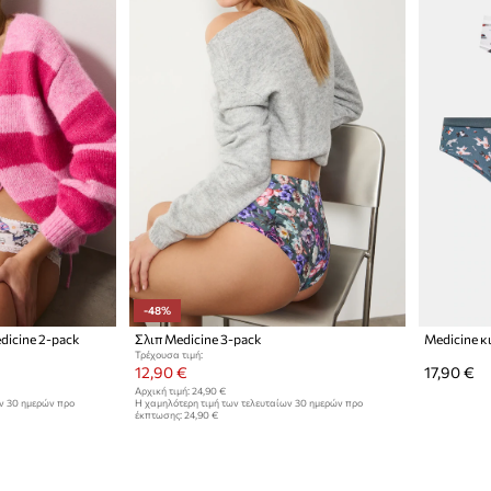
-48%
icine 2-pack
Σλιπ Medicine 3-pack
Τρέχουσα τιμή:
12,90 €
17,90 €
Αρχική τιμή:
24,90 €
ων 30 ημερών προ
Η χαμηλότερη τιμή των τελευταίων 30 ημερών προ
έκπτωσης:
24,90 €