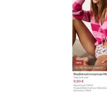
-44%
ΕΞΤΡΑ -5% ΜΕ ΚΩΔΙΚΟ*
Βαμβακερά εσώρουχα Med
Τρέχουσα τιμή:
9,90 €
Αρχική τιμή:
17,90 €
Η χαμηλότερη τιμή των τελευταί
έκπτωσης:
17,90 €