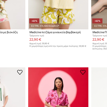
-42%
-42%
ΕΞΤΡΑ -5% ΜΕ ΚΩΔΙΚΟ*
ΕΞΤΡΑ -5%
ία με βισκόζη
Medicine πιτζάμα γυναικεία βαμβακερή
Medicine Π
Τρέχουσα τιμή:
Τρέχουσα τιμή
22,90 €
22,90 €
Αρχική τιμή:
39,90 €
Αρχική τιμή:
39
Η χαμηλότερη τιμή από την πρώτη μέρα πώλησης:
39,90 €
Η χαμηλότερη 
έκπτωσης:
39,