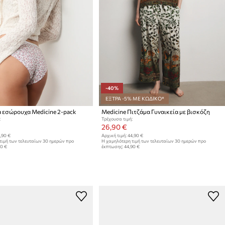
-40%
ΕΞΤΡΑ -5% ΜΕ ΚΩΔΙΚΟ*
 εσώρουχα Medicine 2-pack
Medicine Πιτζάμα Γυναικεία με βισκόζη
:
Τρέχουσα τιμή:
26,90 €
,90 €
Αρχική τιμή:
44,90 €
τιμή των τελευταίων 30 ημερών προ
Η χαμηλότερη τιμή των τελευταίων 30 ημερών προ
90 €
έκπτωσης:
44,90 €