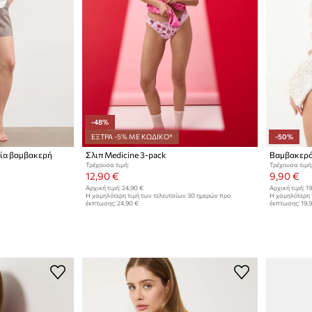
-48%
ΕΞΤΡΑ -5% ΜΕ ΚΩΔΙΚΟ*
-50%
εία βαμβακερή
Σλιπ Medicine 3-pack
Βαμβακερά
Τρέχουσα τιμή:
Τρέχουσα τιμή
12,90 €
9,90 €
Αρχική τιμή:
24,90 €
Αρχική τιμή:
19
Η χαμηλότερη τιμή των τελευταίων 30 ημερών προ
Η χαμηλότερη 
έκπτωσης:
24,90 €
έκπτωσης:
19,