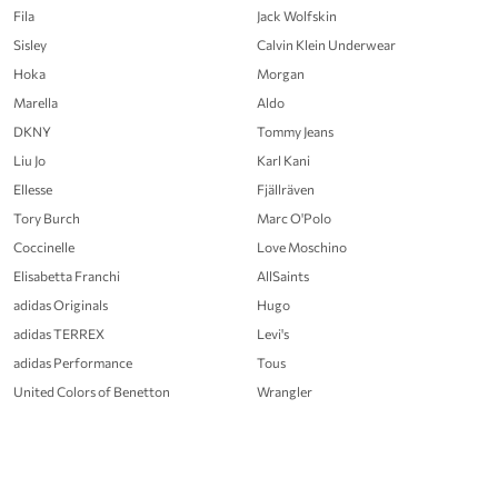
Fila
Jack Wolfskin
Sisley
Calvin Klein Underwear
Hoka
Morgan
Marella
Aldo
DKNY
Tommy Jeans
Liu Jo
Karl Kani
Ellesse
Fjällräven
Tory Burch
Marc O'Polo
Coccinelle
Love Moschino
Elisabetta Franchi
AllSaints
adidas Originals
Hugo
adidas TERREX
Levi's
adidas Performance
Tous
United Colors of Benetton
Wrangler