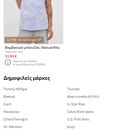
ΕΞΤΡΑ -5% ΜΕ ΚΩΔΙΚΟ*
Βαμβακερό μπλουζάκι Manuel Ritz
Τρέχουσα τιμή:
53,99 €
Αρχική τιμή:
65,99 €
Η χαμηλότερη τιμή:
55,99 €
Δημοφιλείς μάρκες
Tommy Hilfiger
Twinset
Reebok
Abercrombie & Fitch
Gant
G-Star Raw
Havaianas
Calvin Klein Jeans
Chiara Ferragni
U.S. Polo Assn.
Dr. Martens
Joop!