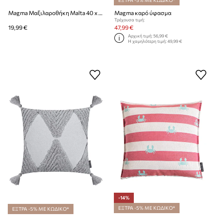
Magma Μαξιλαροθήκη Malta 40 x 40 cm
Magma καρό ύφασμα
Τρέχουσα τιμή:
19,99 €
47,99 €
Αρχική τιμή:
56,99 €
Η χαμηλότερη τιμή:
49,99 €
-14%
ΕΞΤΡΑ -5% ΜΕ ΚΩΔΙΚΟ*
ΕΞΤΡΑ -5% ΜΕ ΚΩΔΙΚΟ*