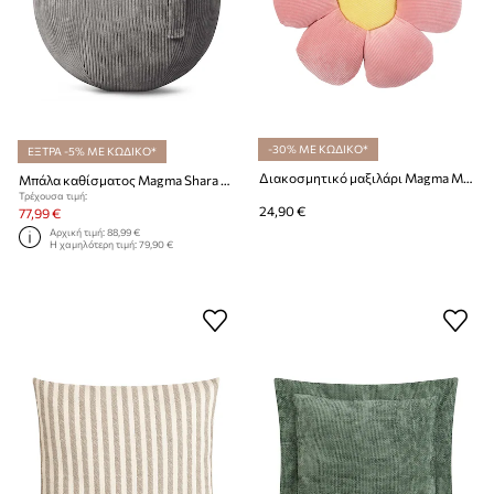
-30% ΜΕ ΚΩΔΙΚΟ*
ΕΞΤΡΑ -5% ΜΕ ΚΩΔΙΚΟ*
Διακοσμητικό μαξιλάρι Magma Minnie 50 cm
Μπάλα καθίσματος Magma Shara Sitting Ball
Τρέχουσα τιμή:
24,90 €
77,99 €
Αρχική τιμή:
88,99 €
Η χαμηλότερη τιμή:
79,90 €