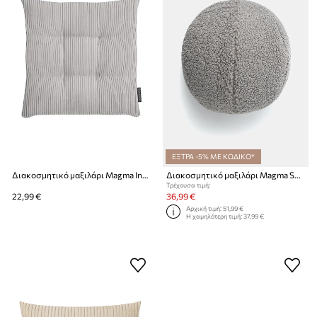
ΕΞΤΡΑ -5% ΜΕ ΚΩΔΙΚΟ*
Διακοσμητικό μαξιλάρι Magma Inga 35 x 35 x 5 cm
Διακοσμητικό μαξιλάρι Magma Shawn
Τρέχουσα τιμή:
22,99 €
36,99 €
Αρχική τιμή:
51,99 €
Η χαμηλότερη τιμή:
37,99 €