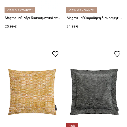
-25% ΜΕ ΚΩΔΙΚΟ*
-25% ΜΕ ΚΩΔΙΚΟ*
Magma μαξιλάρι διακοσμητικό από βαμβάκι 42 x 46 x 7 cm
Magma μαξιλαροθήκη διακοσμητική βαμβακερή 50 x 50 cm
26,99 €
24,99 €
-16%