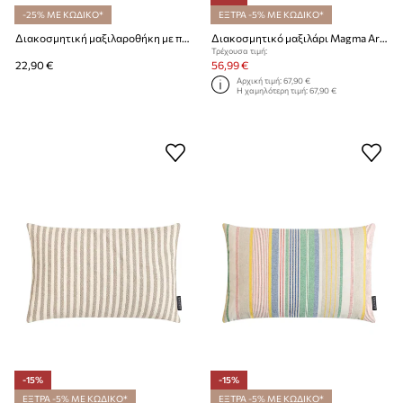
-25% ΜΕ ΚΩΔΙΚΟ*
ΕΞΤΡΑ -5% ΜΕ ΚΩΔΙΚΟ*
Διακοσμητική μαξιλαροθήκη με προσθήκη βαμβακιού Magma Vindetta 45 x 45 cm
Διακοσμητικό μαξιλάρι Magma Arlo 70 x 70 cm
Τρέχουσα τιμή:
22,90 €
56,99 €
Αρχική τιμή:
67,90 €
Η χαμηλότερη τιμή:
67,90 €
-15%
-15%
ΕΞΤΡΑ -5% ΜΕ ΚΩΔΙΚΟ*
ΕΞΤΡΑ -5% ΜΕ ΚΩΔΙΚΟ*