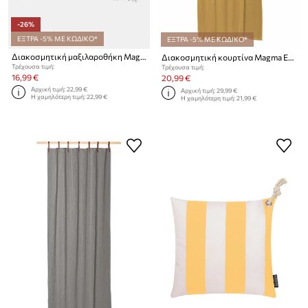
-26%
ΕΞΤΡΑ -5% ΜΕ ΚΩΔΙΚΟ*
ΕΞΤΡΑ -5% ΜΕ ΚΩΔΙΚΟ*
Διακοσμητική μαξιλαροθήκη Magma Landscape
Διακοσμητική κουρτίνα Magma Evi Curtain
Τρέχουσα τιμή:
Τρέχουσα τιμή:
16,99 €
20,99 €
Αρχική τιμή:
22,99 €
Αρχική τιμή:
29,99 €
Η χαμηλότερη τιμή:
22,99 €
Η χαμηλότερη τιμή:
21,99 €