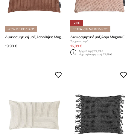
-26%
-25% ΜΕ ΚΩΔΙΚΟ*
ΕΞΤΡΑ -5% ΜΕ ΚΩΔΙΚΟ*
Διακοσμητική μαξιλαροθήκη Magma Shara 45 x 45 cm
Διακοσμητικό μαξιλάρι Magma Comodo 35 x 35 x 5 cm
Τρέχουσα τιμή:
19,90 €
16,99 €
Αρχική τιμή:
22,99 €
Η χαμηλότερη τιμή:
22,99 €