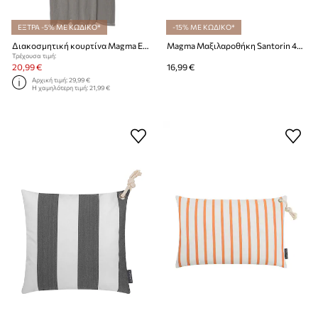
ΕΞΤΡΑ -5% ΜΕ ΚΩΔΙΚΟ*
-15% ΜΕ ΚΩΔΙΚΟ*
Διακοσμητική κουρτίνα Magma Evi Curtain 135 x 245 cm
Magma Μαξιλαροθήκη Santorin 40 x 40 cm
Τρέχουσα τιμή:
20,99 €
16,99 €
Αρχική τιμή:
29,99 €
Η χαμηλότερη τιμή:
21,99 €