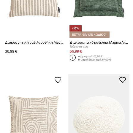
-16%
ΕΞΤΡΑ -5% ΜΕ ΚΩΔΙΚΟ*
Διακοσμητική μαξιλαροθήκη Magma Paros 45 x 45 cm
Διακοσμητικό μαξιλάρι Magma Arlo 70 x 70 cm
Τρέχουσα τιμή:
38,99 €
56,99 €
Αρχική τιμή:
67,90 €
Η χαμηλότερη τιμή:
67,90 €