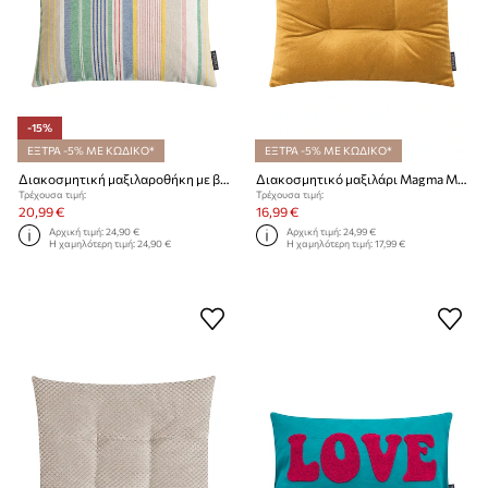
-15%
ΕΞΤΡΑ -5% ΜΕ ΚΩΔΙΚΟ*
ΕΞΤΡΑ -5% ΜΕ ΚΩΔΙΚΟ*
Διακοσμητική μαξιλαροθήκη με βαμβάκι Magma Lulu 50 x 50 cm
Διακοσμητικό μαξιλάρι Magma Marla 42 x 42 x 6 cm
Τρέχουσα τιμή:
Τρέχουσα τιμή:
20,99 €
16,99 €
Αρχική τιμή:
24,90 €
Αρχική τιμή:
24,99 €
Η χαμηλότερη τιμή:
24,90 €
Η χαμηλότερη τιμή:
17,99 €