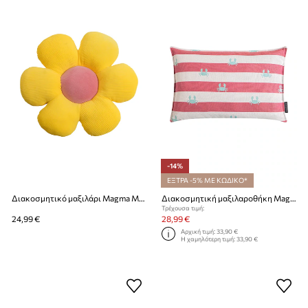
-14%
ΕΞΤΡΑ -5% ΜΕ ΚΩΔΙΚΟ*
Διακοσμητικό μαξιλάρι Magma Minnie 50 cm
Διακοσμητική μαξιλαροθήκη Magma Crab 40 x 60 cm
Τρέχουσα τιμή:
24,99 €
28,99 €
Αρχική τιμή:
33,90 €
Η χαμηλότερη τιμή:
33,90 €