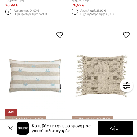
Τρέχουσα τιμή:
Τρέχουσα τιμή:
20,99 €
28,99 €
Αρχική τιμή:
24,90 €
Αρχική τιμή:
33,90 €
Η χαμηλότερη τιμή:
24,90 €
Η χαμηλότερη τιμή:
33,90 €
-14%
ΕΞΤΡΑ -5% ΜΕ ΚΩΔΙΚΟ*
ΕΞΤΡΑ -5% ΜΕ ΚΩΔΙΚΟ*
Κατεβάστε την εφαρμογή μας
Διακοσμητική μαξιλαροθήκη Magma Crab 40 x 60 cm
Διακοσμητική μαξιλαροθήκη Magma Rafiki 45 x 45 cm
Λήψη
για εύκολες αγορές
Τρέχουσα τιμή:
Τρέχουσα τιμή:
28,99 €
18,99 €