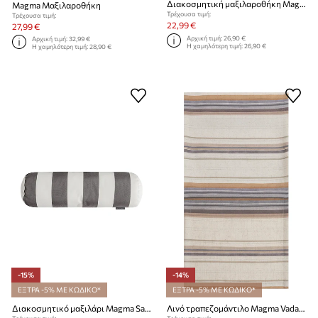
Διακοσμητική μαξιλαροθήκη Magma Crab 45 x 45 cm
Magma Μαξιλαροθήκη
Τρέχουσα τιμή:
Τρέχουσα τιμή:
22,99 €
27,99 €
Αρχική τιμή:
26,90 €
Αρχική τιμή:
32,99 €
Η χαμηλότερη τιμή:
26,90 €
Η χαμηλότερη τιμή:
28,90 €
-15%
-14%
ΕΞΤΡΑ -5% ΜΕ ΚΩΔΙΚΟ*
ΕΞΤΡΑ -5% ΜΕ ΚΩΔΙΚΟ*
Διακοσμητικό μαξιλάρι Magma Santorin 17 x 50 cm
Λινό τραπεζομάντιλο Magma Vada 40 x 145 cm