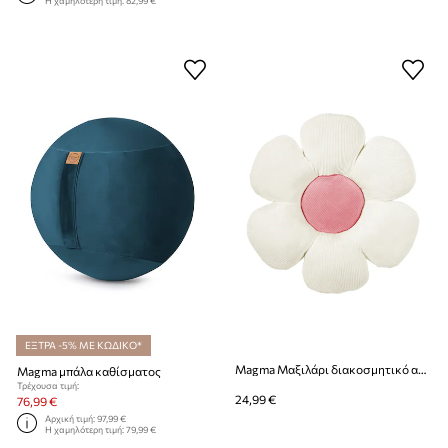
Η χαμηλότερη τιμή:
82,99 €
ΕΞΤΡΑ -5% ΜΕ ΚΩΔΙΚΟ*
Magma Μαξιλάρι διακοσμητικό από πλαστικό 50 cm
Magma μπάλα καθίσματος
Τρέχουσα τιμή:
24,99 €
76,99 €
Αρχική τιμή:
97,99 €
Η χαμηλότερη τιμή:
79,99 €