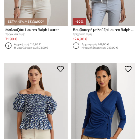
ΕΞΤΡΑ -5% ΜΕ ΚΩΔΙΚΟ*
-50%
Μπλουζάκι Lauren Ralph Lauren
Βαμβακερή μπλούζα Lauren Ralph Lauren
Τρέχουσα τιμή:
Τρέχουσα τιμή:
71,99 €
124,90 €
Αρχική τιμή:
118,90 €
Αρχική τιμή:
249,90 €
Η χαμηλότερη τιμή:
74,99 €
Η χαμηλότερη τιμή:
249,90 €