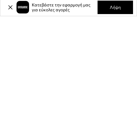
Κατεβάστε την εφαρμογή μας
Λήψη
για εύκολες αγορές
-20%
έκπτωση στην πρώτη σας
αγορά** για την εγγραφή σας στο
ενημερωτικό μας δελτίο.
Γίνετε μέλος της κοινότητάς μας για να λαμβάνετε πληροφορίες
σχετικά με τις τελευταίες προσφορές και προϊόντα.
**Η έκπτωση είναι εφάπαξ και ισχύει για μη εκπτωτικά προϊόντα της
ANSWEAR.gr και με ελάχιστο όριο αγοράς τα 80 ευρώ. Ο κωδικός