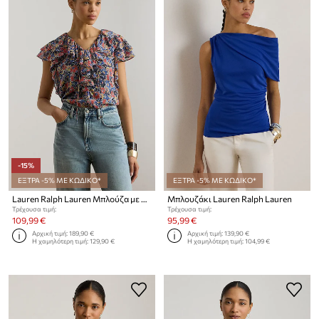
-15%
ΕΞΤΡΑ -5% ΜΕ ΚΩΔΙΚΟ*
ΕΞΤΡΑ -5% ΜΕ ΚΩΔΙΚΟ*
Lauren Ralph Lauren Μπλούζα με βολάν γυναικεία
Μπλουζάκι Lauren Ralph Lauren
Τρέχουσα τιμή:
Τρέχουσα τιμή:
109,99 €
95,99 €
Αρχική τιμή:
189,90 €
Αρχική τιμή:
139,90 €
Η χαμηλότερη τιμή:
129,90 €
Η χαμηλότερη τιμή:
104,99 €