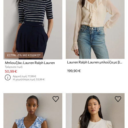
ΕΞΤΡΑ -5% ΜΕ ΚΩΔΙΚΟ*
Lauren Ralph Lauren μπλούζα με βολάν γυναικεία
Μπλουζάκι Lauren Ralph Lauren
Τρέχουσα τιμή:
199,90 €
50,99 €
Αρχική τιμή:
77,99 €
Η χαμηλότερη τιμή:
53,99 €