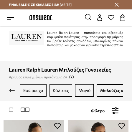
FINAL SALE % ΣΕ ΧΙΛΙΑΔΕΣ ΕΙΔΗ
[ΔΕΙΤΕ]
Εξοικονομήστε με το Answear Club
Lauren Ralph Lauren - παπούτσια και αξεσουάρ
κορυφαίας ποιότητας! Στην προσφορά της μάρκας
θα βρείτε τσάντες, σανδάλια, μπαλαρίνες, πάνινα
παπούτσια και μοκασίνια για κάθε περίσταση! Όλα
είναι κατασκευασμένα από υλικά υψηλής ποιότητας και σε αμερικανικό στιλ,
χαρακτηριστικό του Ralph Lauren.
Lauren Ralph Lauren Μπλούζες Γυναικείες
Αριθμός επιλεγμένων προϊόντων: 24
εσώρουχα
κάλτσες
μαγιό
μπλούζες και 
Φίλτρο