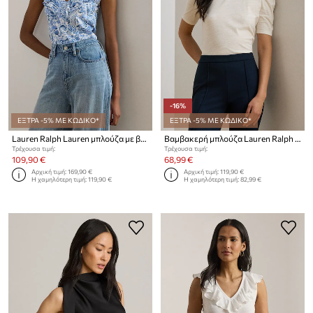
-16%
ΕΞΤΡΑ -5% ΜΕ ΚΩΔΙΚΟ*
ΕΞΤΡΑ -5% ΜΕ ΚΩΔΙΚΟ*
Lauren Ralph Lauren μπλούζα με βολάν γυναικεία βαμβακερή
Βαμβακερή μπλούζα Lauren Ralph Lauren
Τρέχουσα τιμή:
Τρέχουσα τιμή:
109,90 €
68,99 €
Αρχική τιμή:
169,90 €
Αρχική τιμή:
119,90 €
Η χαμηλότερη τιμή:
119,90 €
Η χαμηλότερη τιμή:
82,99 €