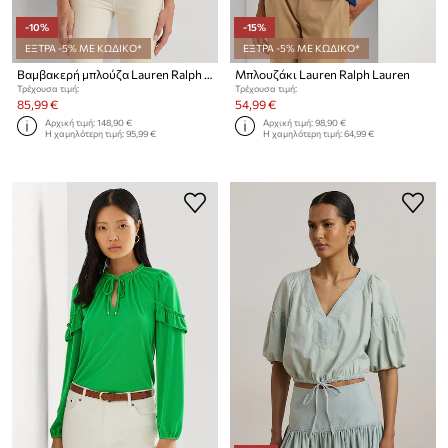
-10%
-15%
ΕΞΤΡΑ -5% ΜΕ ΚΩΔΙΚΟ*
ΕΞΤΡΑ -5% ΜΕ ΚΩΔΙΚΟ*
Βαμβακερή μπλούζα Lauren Ralph Lauren
Μπλουζάκι Lauren Ralph Lauren
Τρέχουσα τιμή:
Τρέχουσα τιμή:
85,99 €
54,99 €
Αρχική τιμή:
148,90 €
Αρχική τιμή:
98,90 €
Η χαμηλότερη τιμή:
95,99 €
Η χαμηλότερη τιμή:
64,99 €