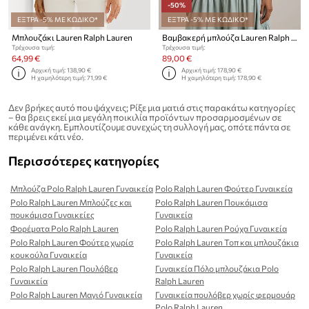
-50%
ΕΞΤΡΑ -5% ΜΕ ΚΩΔΙΚΟ*
ΕΞΤΡΑ -5% ΜΕ ΚΩΔΙΚΟ*
Μπλουζάκι Lauren Ralph Lauren
Βαμβακερή μπλούζα Lauren Ralph Lauren
Τρέχουσα τιμή:
Τρέχουσα τιμή:
64,99 €
89,00 €
Αρχική τιμή:
138,90 €
Αρχική τιμή:
178,90 €
Η χαμηλότερη τιμή:
71,99 €
Η χαμηλότερη τιμή:
178,90 €
Δεν βρήκες αυτό που ψάχνεις; Ρίξε μια ματιά στις παρακάτω κατηγορίες
– θα βρεις εκεί μια μεγάλη ποικιλία προϊόντων προσαρμοσμένων σε
κάθε ανάγκη. Εμπλουτίζουμε συνεχώς τη συλλογή μας, οπότε πάντα σε
περιμένει κάτι νέο.
Περισσότερες κατηγορίες
Μπλούζα Polo Ralph Lauren Γυναικεία
Polo Ralph Lauren Φούτερ Γυναικεία
Polo Ralph Lauren Μπλούζες και
Polo Ralph Lauren Πουκάμισα
πουκάμισα Γυναικείες
Γυναικεία
Φορέματα Polo Ralph Lauren
Polo Ralph Lauren Ρούχα Γυναικεία
Polo Ralph Lauren Φούτερ χωρίσ
Polo Ralph Lauren Τοπ και μπλουζάκια
κουκούλα Γυναικεία
Γυναικεία
Polo Ralph Lauren Πουλόβερ
Γυναικεία Πόλο μπλουζάκια Polo
Γυναικεία
Ralph Lauren
Polo Ralph Lauren Μαγιό Γυναικεία
Γυναικεία πουλόβερ χωρίς φερμουάρ
Polo Ralph Lauren