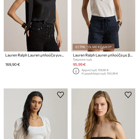
ΕΞΤΡΑ -5% ΜΕ ΚΩΔΙΚΟ*
Lauren Ralph Lauren μπλούζα γυναικεία
Lauren Ralph Lauren μπλούζα με βολάν γυναικεία βαμβακερή
Τρέχουσα τιμή:
169,90 €
95,99 €
Αρχική τιμή:
159,90 €
Η χαμηλότερη τιμή:
100,99 €