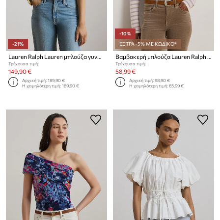
-10%
-21%
ΕΞΤΡΑ -5% ΜΕ ΚΩΔΙΚΟ*
Lauren Ralph Lauren μπλούζα γυναικεία
Βαμβακερή μπλούζα Lauren Ralph Lauren
Τρέχουσα τιμή:
Τρέχουσα τιμή:
149,90 €
58,99 €
Αρχική τιμή:
189,90 €
Αρχική τιμή:
98,90 €
Η χαμηλότερη τιμή:
189,90 €
Η χαμηλότερη τιμή:
65,99 €