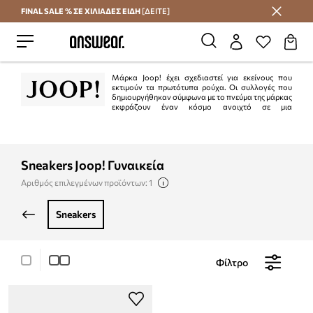
FINAL SALE % ΣΕ ΧΙΛΙΑΔΕΣ ΕΙΔΗ
[ΔΕΙΤΕ]
Εξοικονομήστε με το Answear Club
Μάρκα Joop! έχει σχεδιαστεί για εκείνους που
εκτιμούν τα πρωτότυπα ρούχα. Οι συλλογές που
δημιουργήθηκαν σύμφωνα με το πνεύμα της μάρκας
εκφράζουν έναν κόσμο ανοιχτό σε μια
κοσμοπολίτικη στάση και αντικατοπτρίζουν τη γοητεία των μεγάλων πόλεων.
Sneakers Joop! Γυναικεία
Αριθμός επιλεγμένων προϊόντων: 1
sneakers
Φίλτρο