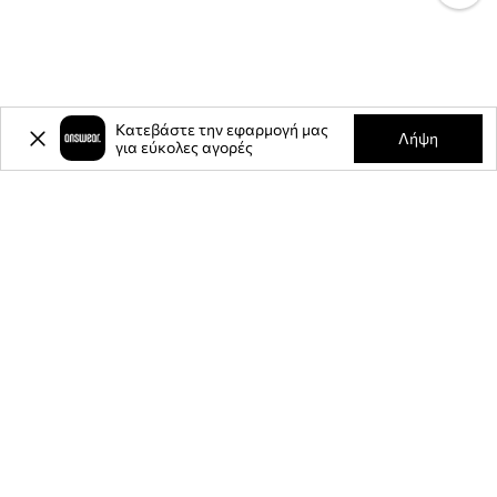
Κατεβάστε την εφαρμογή μας
Λήψη
για εύκολες αγορές
-20%
έκπτωση στην πρώτη σας
αγορά** για την εγγραφή σας στο
ενημερωτικό μας δελτίο.