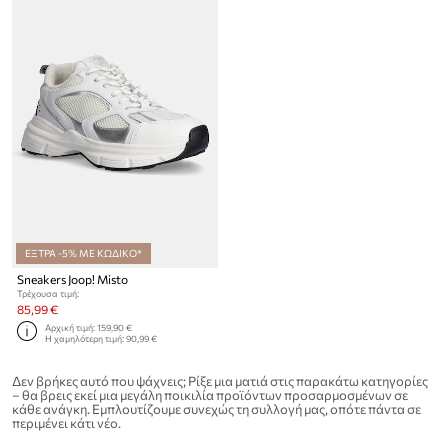
ΕΞΤΡΑ -5% ΜΕ ΚΩΔΙΚΟ*
Sneakers Joop! Misto
Τρέχουσα τιμή:
85,99 €
Αρχική τιμή:
159,90 €
Η χαμηλότερη τιμή:
90,99 €
Δεν βρήκες αυτό που ψάχνεις; Ρίξε μια ματιά στις παρακάτω κατηγορίες
– θα βρεις εκεί μια μεγάλη ποικιλία προϊόντων προσαρμοσμένων σε
κάθε ανάγκη. Εμπλουτίζουμε συνεχώς τη συλλογή μας, οπότε πάντα σε
περιμένει κάτι νέο.