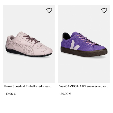
Puma Speedcat Embellished sneakers γυναικεία δερμάτινα
Veja CAMPO HAIRY sneakers γυναικεία σουέτ
119,90 €
139,90 €