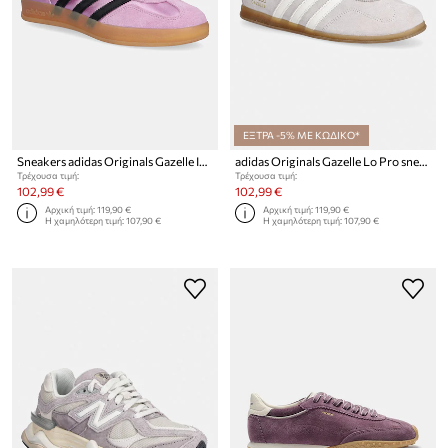
ΕΞΤΡΑ -5% ΜΕ ΚΩΔΙΚΟ*
Sneakers adidas Originals Gazelle Indoor W
adidas Originals Gazelle Lo Pro sneakers γυναικεία σουέτ
Τρέχουσα τιμή:
Τρέχουσα τιμή:
102,99 €
102,99 €
Αρχική τιμή:
119,90 €
Αρχική τιμή:
119,90 €
Η χαμηλότερη τιμή:
107,90 €
Η χαμηλότερη τιμή:
107,90 €