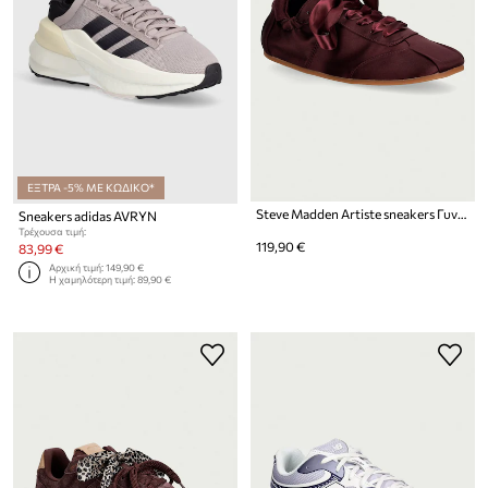
ΕΞΤΡΑ -5% ΜΕ ΚΩΔΙΚΟ*
Steve Madden Artiste sneakers Γυναικεία
Sneakers adidas AVRYN
Τρέχουσα τιμή:
119,90 €
83,99 €
Αρχική τιμή:
149,90 €
Η χαμηλότερη τιμή:
89,90 €