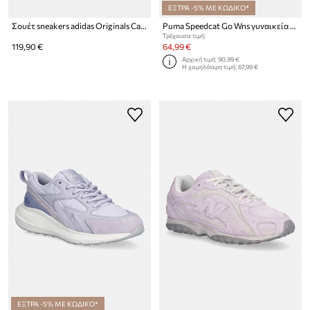
ΕΞΤΡΑ -5% ΜΕ ΚΩΔΙΚΟ*
Σουέτ sneakers adidas Originals Campus 00s
Puma Speedcat Go Wns γυναικεία sneakers
Τρέχουσα τιμή:
119,90 €
64,99 €
Αρχική τιμή:
90,99 €
Η χαμηλότερη τιμή:
67,99 €
ΕΞΤΡΑ -5% ΜΕ ΚΩΔΙΚΟ*