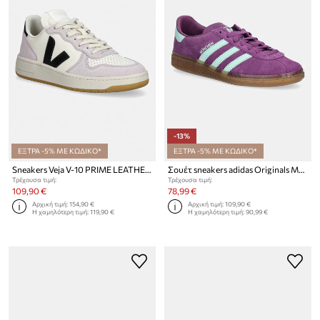
-13%
ΕΞΤΡΑ -5% ΜΕ ΚΩΔΙΚΟ*
ΕΞΤΡΑ -5% ΜΕ ΚΩΔΙΚΟ*
Sneakers Veja V-10 PRIME LEATHER
Σουέτ sneakers adidas Originals Muenchen
Τρέχουσα τιμή:
Τρέχουσα τιμή:
109,90 €
78,99 €
Αρχική τιμή:
154,90 €
Αρχική τιμή:
109,90 €
Η χαμηλότερη τιμή:
119,90 €
Η χαμηλότερη τιμή:
90,99 €