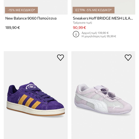
-15% ΜΕ ΚΩΔΙΚΟ*
ΕΞΤΡΑ -5% ΜΕ ΚΩΔΙΚΟ*
New Balance 9060 Παπούτσια
Sneakers Hoff BRIDGE MESH LILAC
Τρέχουσα τιμή:
189,90 €
90,99 €
Αρχική τιμή:
139,90 €
Η χαμηλότερη τιμή:
95,99 €