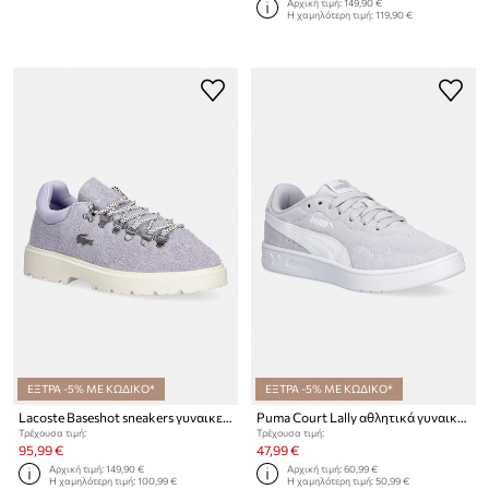
Αρχική τιμή:
149,90 €
Η χαμηλότερη τιμή:
119,90 €
ΕΞΤΡΑ -5% ΜΕ ΚΩΔΙΚΟ*
ΕΞΤΡΑ -5% ΜΕ ΚΩΔΙΚΟ*
Lacoste Baseshot sneakers γυναικεία σουέτ
Puma Court Lally αθλητικά γυναικεία καστόρινα
Τρέχουσα τιμή:
Τρέχουσα τιμή:
95,99 €
47,99 €
Αρχική τιμή:
149,90 €
Αρχική τιμή:
60,99 €
Η χαμηλότερη τιμή:
100,99 €
Η χαμηλότερη τιμή:
50,99 €