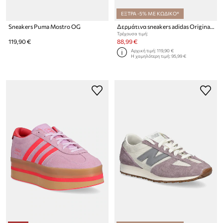
ΕΞΤΡΑ -5% ΜΕ ΚΩΔΙΚΟ*
Sneakers Puma Mostro OG
Δερμάτινα sneakers adidas Originals Samba OG
Τρέχουσα τιμή:
119,90 €
88,99 €
Αρχική τιμή:
119,90 €
Η χαμηλότερη τιμή:
95,99 €