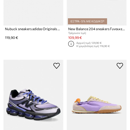
ΕΞΤΡΑ -5% ΜΕ ΚΩΔΙΚΟ*
Nubuck sneakers adidas Originals SUPERSTAR II W
New Balance 204 sneakers Γυναικεία
Τρέχουσα τιμή:
119,90 €
109,99 €
Αρχική τιμή:
129,90 €
Η χαμηλότερη τιμή:
116,90 €