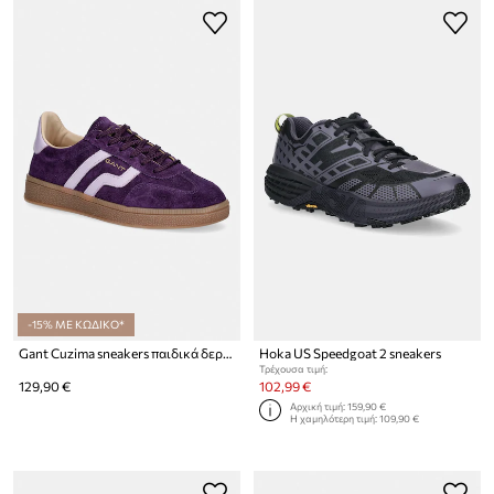
-15% ΜΕ ΚΩΔΙΚΟ*
Gant Cuzima sneakers παιδικά δερμάτινα
Hoka US Speedgoat 2 sneakers
Τρέχουσα τιμή:
129,90 €
102,99 €
Αρχική τιμή:
159,90 €
Η χαμηλότερη τιμή:
109,90 €