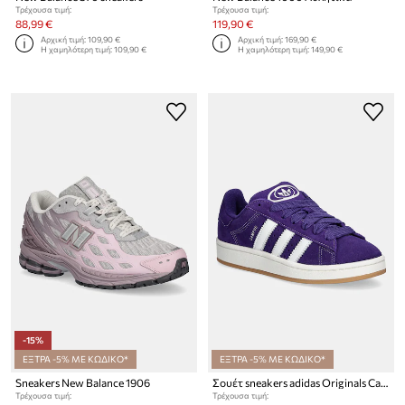
Τρέχουσα τιμή:
Τρέχουσα τιμή:
88,99 €
119,90 €
Αρχική τιμή:
109,90 €
Αρχική τιμή:
169,90 €
Η χαμηλότερη τιμή:
109,90 €
Η χαμηλότερη τιμή:
149,90 €
-15%
ΕΞΤΡΑ -5% ΜΕ ΚΩΔΙΚΟ*
ΕΞΤΡΑ -5% ΜΕ ΚΩΔΙΚΟ*
Sneakers New Balance 1906
Σουέτ sneakers adidas Originals Campus 00s
Τρέχουσα τιμή:
Τρέχουσα τιμή: