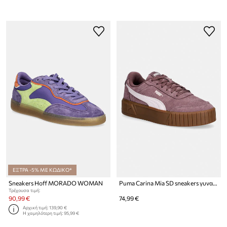
ΕΞΤΡΑ -5% ΜΕ ΚΩΔΙΚΟ*
Sneakers Hoff MORADO WOMAN
Puma Carina Mia SD sneakers γυναικεία σουέτ
Τρέχουσα τιμή:
90,99 €
74,99 €
Αρχική τιμή:
139,90 €
Η χαμηλότερη τιμή:
95,99 €