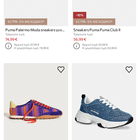
-10%
ΕΞΤΡΑ -5% ΜΕ ΚΩΔΙΚΟ*
ΕΞΤΡΑ -5% ΜΕ ΚΩΔΙΚΟ*
Puma Palermo Moda sneakers γυναικεία σουέτ
Sneakers Puma Puma Club II
Τρέχουσα τιμή:
Τρέχουσα τιμή:
74,99 €
56,99 €
Αρχική τιμή:
97,99 €
Αρχική τιμή:
63,99 €
Η χαμηλότερη τιμή:
78,99 €
Η χαμηλότερη τιμή:
63,99 €