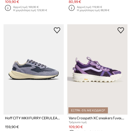
109,90 €
80,99 €
Αρχική τιμή:
169,90 €
Αρχική τιμή:
119,90 €
Η χαμηλότερη τιμή:
129,90 €
Η χαμηλότερη τιμή:
88,99 €
ΕΞΤΡΑ -5% ΜΕ ΚΩΔΙΚΟ*
Hoff CITY MKII FURRY CERULEAN sneakers Γυναικεία
Vans Crosspath XC sneakers Γυναικεία
Τρέχουσα τιμή:
159,90 €
109,90 €