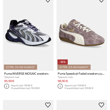
-10%
ΕΞΤΡΑ -5% ΜΕ ΚΩΔΙΚΟ*
ΕΞΤΡΑ -5% ΜΕ ΚΩΔΙΚΟ*
Puma INVERSE MOSAIC sneakers
Puma Speedcat Faded sneakers γυναικεία
Τρέχουσα τιμή:
Τρέχουσα τιμή:
95,99 €
98,90 €
Αρχική τιμή:
139,90 €
Αρχική τιμή:
109,90 €
Η χαμηλότερη τιμή:
100,99 €
Η χαμηλότερη τιμή:
109,90 €