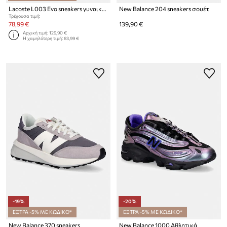
Lacoste L003 Evo sneakers γυναικεία
New Balance 204 sneakers σουέτ
Τρέχουσα τιμή:
78,99 €
139,90 €
Αρχική τιμή:
129,90 €
Η χαμηλότερη τιμή:
83,99 €
-19%
-20%
ΕΞΤΡΑ -5% ΜΕ ΚΩΔΙΚΟ*
ΕΞΤΡΑ -5% ΜΕ ΚΩΔΙΚΟ*
New Balance 370 sneakers
New Balance 1000 Αθλητικά