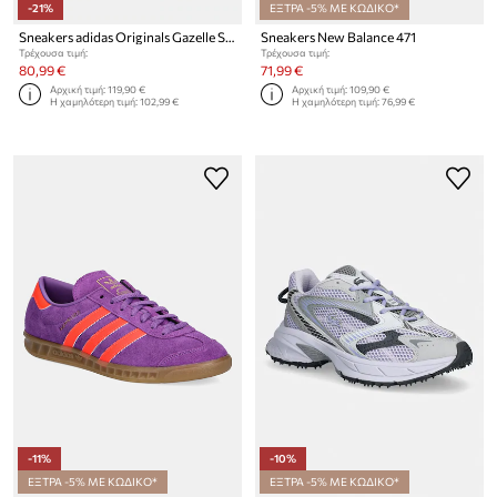
-21%
ΕΞΤΡΑ -5% ΜΕ ΚΩΔΙΚΟ*
Sneakers adidas Originals Gazelle Stack
Sneakers New Balance 471
Τρέχουσα τιμή:
Τρέχουσα τιμή:
80,99 €
71,99 €
Αρχική τιμή:
119,90 €
Αρχική τιμή:
109,90 €
Η χαμηλότερη τιμή:
102,99 €
Η χαμηλότερη τιμή:
76,99 €
-11%
-10%
ΕΞΤΡΑ -5% ΜΕ ΚΩΔΙΚΟ*
ΕΞΤΡΑ -5% ΜΕ ΚΩΔΙΚΟ*