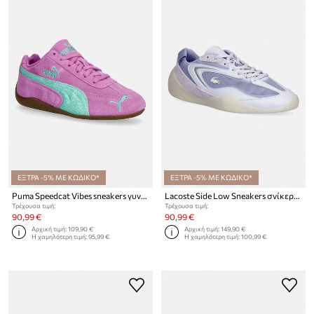
ΕΞΤΡΑ -5% ΜΕ ΚΩΔΙΚΟ*
ΕΞΤΡΑ -5% ΜΕ ΚΩΔΙΚΟ*
Puma Speedcat Vibes sneakers γυναικεία σουέτ
Lacoste Side Low Sneakers σνίκερς γυναικεία
Τρέχουσα τιμή:
Τρέχουσα τιμή:
90,99 €
90,99 €
Αρχική τιμή:
109,90 €
Αρχική τιμή:
149,90 €
Η χαμηλότερη τιμή:
95,99 €
Η χαμηλότερη τιμή:
100,99 €