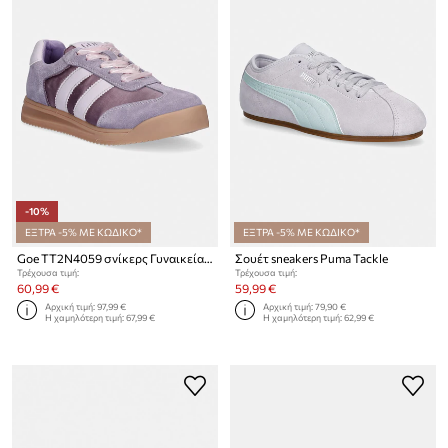
-10%
ΕΞΤΡΑ -5% ΜΕ ΚΩΔΙΚΟ*
ΕΞΤΡΑ -5% ΜΕ ΚΩΔΙΚΟ*
Goe TT2N4059 σνίκερς Γυναικεία δερμάτινα
Σουέτ sneakers Puma Tackle
Τρέχουσα τιμή:
Τρέχουσα τιμή:
60,99 €
59,99 €
Αρχική τιμή:
97,99 €
Αρχική τιμή:
79,90 €
Η χαμηλότερη τιμή:
67,99 €
Η χαμηλότερη τιμή:
62,99 €