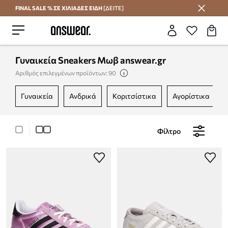
FINAL SALE % ΣΕ ΧΙΛΙΑΔΕΣ ΕΙΔΗ
[ΔΕΙΤΕ]
Εξοικονομήστε με το Answear Club
Γυναικεία Sneakers Μωβ answear.gr
Αριθμός επιλεγμένων προϊόντων: 90
γυναικεία
ανδρικά
κοριτσίστικα
αγορίστικα
Φίλτρο