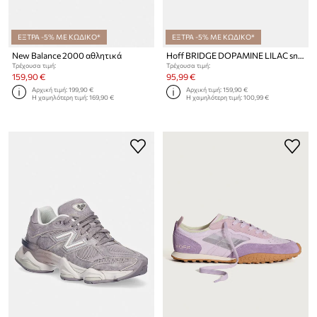
ΕΞΤΡΑ -5% ΜΕ ΚΩΔΙΚΟ*
ΕΞΤΡΑ -5% ΜΕ ΚΩΔΙΚΟ*
New Balance 2000 αθλητικά
Hoff BRIDGE DOPAMINE LILAC sneakers γυναικεία δερμάτινα
Τρέχουσα τιμή:
Τρέχουσα τιμή:
159,90 €
95,99 €
Αρχική τιμή:
199,90 €
Αρχική τιμή:
159,90 €
Η χαμηλότερη τιμή:
169,90 €
Η χαμηλότερη τιμή:
100,99 €