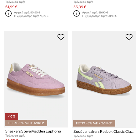
Τρέχουσα τιμή:
Τρέχουσα τιμή:
61,99 €
55,99 €
Αρχική τιμή:
90,90 €
Αρχική τιμή:
89,90 €
Η χαμηλότερη τιμή:
71,99 €
Η χαμηλότερη τιμή:
58,99 €
-10%
ΕΞΤΡΑ -5% ΜΕ ΚΩΔΙΚΟ*
ΕΞΤΡΑ -5% ΜΕ ΚΩΔΙΚΟ*
Sneakers Steve Madden Euphoria
Σουέτ sneakers Reebok Classic Club C Grounds Uk
Τρέχουσα τιμή:
Τρέχουσα τιμή: