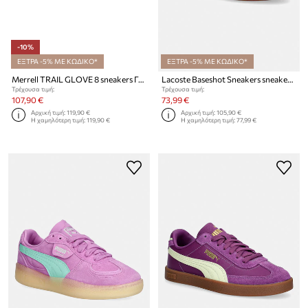
-10%
ΕΞΤΡΑ -5% ΜΕ ΚΩΔΙΚΟ*
ΕΞΤΡΑ -5% ΜΕ ΚΩΔΙΚΟ*
Merrell TRAIL GLOVE 8 sneakers Γυναικεία
Lacoste Baseshot Sneakers sneakers γυναικεία σουέτ
Τρέχουσα τιμή:
Τρέχουσα τιμή:
107,90 €
73,99 €
Αρχική τιμή:
119,90 €
Αρχική τιμή:
105,90 €
Η χαμηλότερη τιμή:
119,90 €
Η χαμηλότερη τιμή:
77,99 €