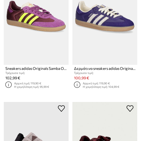
Sneakers adidas Originals Samba OG
Δερμάτινα sneakers adidas Originals Samba OG
Τρέχουσα τιμή:
Τρέχουσα τιμή:
102,99 €
100,99 €
Αρχική τιμή:
119,90 €
Αρχική τιμή:
119,90 €
Η χαμηλότερη τιμή:
95,99 €
Η χαμηλότερη τιμή:
104,99 €