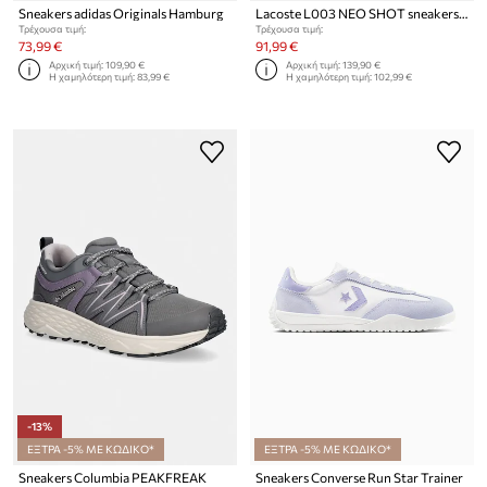
Sneakers adidas Originals Hamburg
Lacoste L003 NEO SHOT sneakers γυναικεία
Τρέχουσα τιμή:
Τρέχουσα τιμή:
73,99 €
91,99 €
Αρχική τιμή:
109,90 €
Αρχική τιμή:
139,90 €
Η χαμηλότερη τιμή:
83,99 €
Η χαμηλότερη τιμή:
102,99 €
-13%
ΕΞΤΡΑ -5% ΜΕ ΚΩΔΙΚΟ*
ΕΞΤΡΑ -5% ΜΕ ΚΩΔΙΚΟ*
Sneakers Columbia PEAKFREAK
Sneakers Converse Run Star Trainer