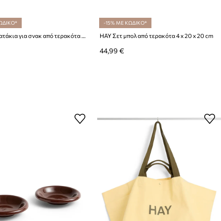
ΩΔΙΚΟ*
-15% ΜΕ ΚΩΔΙΚΟ*
HAY Σετ πιατάκια για σνακ από τερακότα 2,4 x 18 x 18 cm
HAY Σετ μπολ από τερακότα 4 x 20 x 20 cm
44,99 €