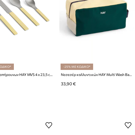
ΚΩΔΙΚΟ*
-25% ΜΕ ΚΩΔΙΚΟ*
Σετ μαχαιροπήρουνων HAY MVS 4 x 23,5 cm 4 elementy
Νεσεσέρ καλλυντικών HAY Multi Wash Bag M/26 x 14 x 14 cm
33,90 €