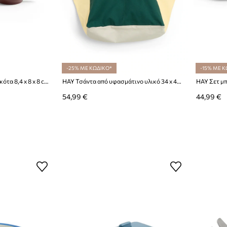
-25% ΜΕ ΚΩΔΙΚΟ*
-15% ΜΕ Κ
HAY Σετ κούπες από τερακότα 8,4 x 8 x 8 cm
HAY Τσάντα από υφασμάτινο υλικό 34 x 44,5 x 25 cm
HAY Σετ μπ
54,99 €
44,99 €