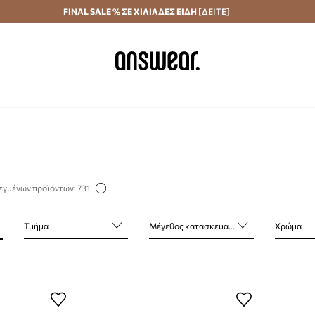
Αποστολή σε 24 ώρες
FINAL SALE % ΣΕ ΧΙΛΙΑΔΕΣ ΕΙΔΗ
Εξοικονομήστε με το Answear Club
[ΔΕΙΤΕ]
εγμένων προϊόντων: 731
Τμήμα
Μέγεθος κατασκευαστή
Χρώμα