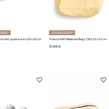
ΩΔΙΚΟ*
-25% ΜΕ ΚΩΔΙΚΟ*
ολ από τερακότα 4 x 20 x 20 cm
Τσάντα HAY Weekend Bag L/38 x 53 x 37 cm
51,99 €