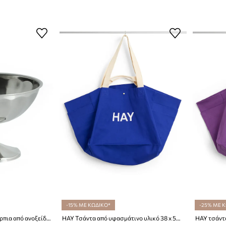
-15% ΜΕ ΚΩΔΙΚΟ*
-25% ΜΕ 
HAY μικρό μπολ για επιδόρπια από ανοξείδωτο χάλυβα 8 x 12 x 12 cm
HAY Τσάντα από υφασμάτινο υλικό 38 x 53 x 37 cm