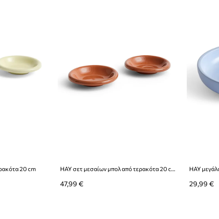
ερακότα 20 cm
HAY σετ μεσαίων μπολ από τερακότα 20 cm
47,99 €
29,99 €