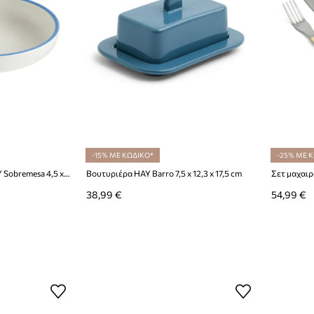
-15% ΜΕ ΚΩΔΙΚΟ*
-25% ΜΕ 
Μπολ σερβιρίσματος HAY Sobremesa 4,5 x 25 x 25 cm
Βουτυριέρα HAY Barro 7,5 x 12,3 x 17,5 cm
38,99 €
54,99 €