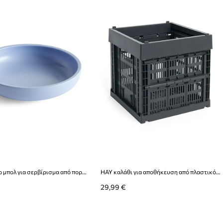
HAY μεγάλο μπολ για σερβίρισμα από πορσελάνη 4,5 x 23 cm
HAY καλάθι για αποθήκευση από πλαστικό 29,5 x 29,5 cm
29,99 €