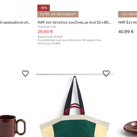
-12%
ΕΞΤΡΑ -5% ΜΕ ΚΩΔΙΚΟ*
-15% ΜΕ Κ
HAY Τσάντα για ψώνια από υφασμάτινο υλικό 32 x 40 x 13 cm
HAY σετ πετσέτες κουζίνας με λινό 52 x 80 cm
Τρέχουσα τιμή:
29,90 €
40,99 €
Αρχική τιμή:
33,99 €
Η χαμηλότερη τιμή των τελευταίων 30 ημερών προ
έκπτωσης:
33,99 €