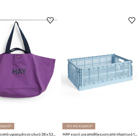
ΚΩΔΙΚΟ*
-15% ΜΕ ΚΩΔΙΚΟ*
HAY τσάντα από υφασμάτινο υλικό 38 x 53 x 37 cm
HAY κουτί για αποθήκευση από πλαστικό 18,5 x 34,5 x 53 cm