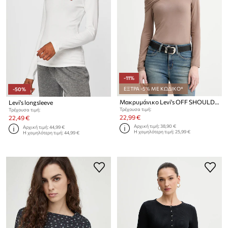
-11%
ΕΞΤΡΑ -5% ΜΕ ΚΩΔΙΚΟ*
-50%
Μακρυμάνικο Levi's OFF SHOULDER LS
Levi's longsleeve
Τρέχουσα τιμή:
Τρέχουσα τιμή:
22,99 €
22,49 €
Αρχική τιμή:
38,90 €
Αρχική τιμή:
44,99 €
Η χαμηλότερη τιμή:
25,99 €
Η χαμηλότερη τιμή:
44,99 €