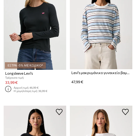
ΕΞΤΡΑ -5% ΜΕ ΚΩΔΙΚΟ*
Levi's μακρυμάνικο γυναικείο βαμβακερό VINTAGE LS
Longsleeve Levi's
Τρέχουσα τιμή:
47,99 €
33,99 €
Αρχική τιμή:
46,99 €
Η χαμηλότερη τιμή:
36,99 €