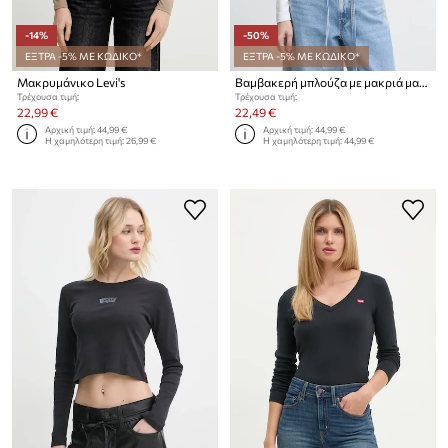
-14%
-50%
ΕΞΤΡΑ -5% ΜΕ ΚΩΔΙΚΟ*
ΕΞΤΡΑ -5% ΜΕ ΚΩΔΙΚΟ*
Μακρυμάνικο Levi's
Βαμβακερή μπλούζα με μακριά μανίκια Levi's
Τρέχουσα τιμή:
Τρέχουσα τιμή:
22,99 €
22,49 €
Αρχική τιμή:
44,99 €
Αρχική τιμή:
44,99 €
Η χαμηλότερη τιμή:
26,99 €
Η χαμηλότερη τιμή:
44,99 €