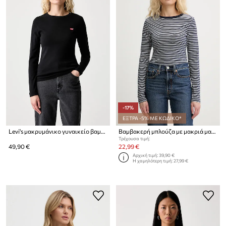
-17%
ΕΞΤΡΑ -5% ΜΕ ΚΩΔΙΚΟ*
Levi's μακρυμάνικο γυναικείο βαμβακερό ESSENTIAL LS 2-pack
Βαμβακερή μπλούζα με μακριά μανίκια Levi's ESSENTIAL HM
Τρέχουσα τιμή:
49,90 €
22,99 €
Αρχική τιμή:
39,90 €
Η χαμηλότερη τιμή:
27,99 €