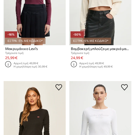
-16%
-50%
ΕΞΤΡΑ -5% ΜΕ ΚΩΔΙΚΟ*
ΕΞΤΡΑ -5% ΜΕ ΚΩΔΙΚΟ*
Μακρυμάνικο Levi's
Βαμβακερή μπλούζα με μακριά μανίκια Levi's
Τρέχουσα τιμή:
Τρέχουσα τιμή:
25,99 €
24,99 €
Αρχική τιμή:
49,99 €
Αρχική τιμή:
49,99 €
Η χαμηλότερη τιμή:
30,99 €
Η χαμηλότερη τιμή:
49,99 €