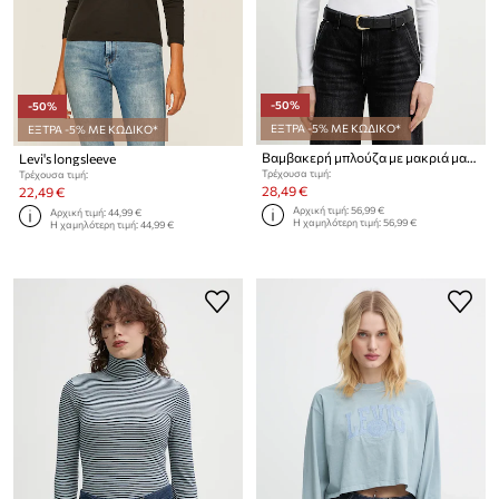
-50%
-50%
ΕΞΤΡΑ -5% ΜΕ ΚΩΔΙΚΟ*
ΕΞΤΡΑ -5% ΜΕ ΚΩΔΙΚΟ*
Βαμβακερή μπλούζα με μακριά μανίκια Levi's
Levi's longsleeve
Τρέχουσα τιμή:
Τρέχουσα τιμή:
28,49 €
22,49 €
Αρχική τιμή:
56,99 €
Αρχική τιμή:
44,99 €
Η χαμηλότερη τιμή:
56,99 €
Η χαμηλότερη τιμή:
44,99 €