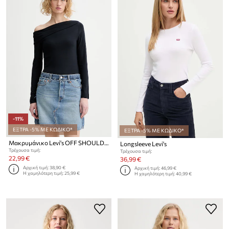
-11%
ΕΞΤΡΑ -5% ΜΕ ΚΩΔΙΚΟ*
ΕΞΤΡΑ -5% ΜΕ ΚΩΔΙΚΟ*
Μακρυμάνικο Levi's OFF SHOULDER LS
Longsleeve Levi's
Τρέχουσα τιμή:
Τρέχουσα τιμή:
22,99 €
36,99 €
Αρχική τιμή:
38,90 €
Αρχική τιμή:
46,99 €
Η χαμηλότερη τιμή:
25,99 €
Η χαμηλότερη τιμή:
40,99 €