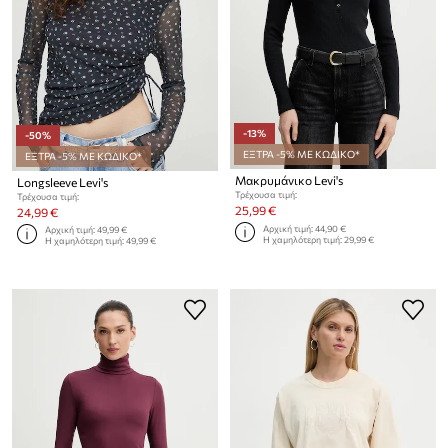
-13%
-50%
ΕΞΤΡΑ -5% ΜΕ ΚΩΔΙΚΟ*
ΕΞΤΡΑ -5% ΜΕ ΚΩΔΙΚΟ*
Μακρυμάνικο Levi's
Longsleeve Levi's
Τρέχουσα τιμή:
Τρέχουσα τιμή:
25,99 €
24,99 €
Αρχική τιμή:
44,90 €
Αρχική τιμή:
49,99 €
Η χαμηλότερη τιμή:
29,99 €
Η χαμηλότερη τιμή:
49,99 €