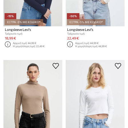
-15%
-50%
ΕΞΤΡΑ -5% ΜΕ ΚΩΔΙΚΟ*
ΕΞΤΡΑ -5% ΜΕ ΚΩΔΙΚΟ*
Longsleeve Levi's
Longsleeve Levi's
Τρέχουσα τιμή:
Τρέχουσα τιμή:
18,99 €
22,49 €
Αρχική τιμή:
44,99 €
Αρχική τιμή:
44,99 €
Η χαμηλότερη τιμή:
22,49 €
Η χαμηλότερη τιμή:
44,99 €