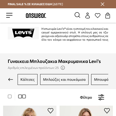
FINAL SALE % ΣΕ ΧΙΛΙΑΔΕΣ ΕΙΔΗ
[ΔΕΙΤΕ]
Εξοικονομήστε με το Answear Club
Η επωνυμία Levi's® είναι η επιτομή του κλασικού και
casual αμερικανικού στυλ. Η επιλογή μας σε τζιν
ρούχα και αξεσουάρ επιτρέπει στους ανθρώπους σε
όλο τον κόσμο να εκφράσουν το προσωπικό τους
στυλ. Η επωνυμία Levi's® είναι συνώνυμη με το τζιν, ένα σύμβολο που, χάρη
στην ιστορία 150 και πλέον ετών της σύγχρονης προσέγγισης στη μόδα,
απολαμβάνει το ενδιαφέρον και την πίστη γενεών σε όλο τον κόσμο.
Γυναικεια Μπλουζακια Μακρυμανικα Levi's
Αριθμός επιλεγμένων προϊόντων: 25
κάλτσες
μπλούζες και πουκάμισα
μπουφάν
Φίλτρο