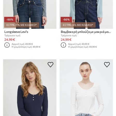
-50%
-50%
ΕΞΤΡΑ -5% ΜΕ ΚΩΔΙΚΟ*
ΕΞΤΡΑ -5% ΜΕ ΚΩΔΙΚΟ*
Longsleeve Levi's
Βαμβακερή μπλούζα με μακριά μανίκια Levi's
Τρέχουσα τιμή:
Τρέχουσα τιμή:
24,99 €
24,99 €
Αρχική τιμή:
49,99 €
Αρχική τιμή:
49,99 €
Η χαμηλότερη τιμή:
49,99 €
Η χαμηλότερη τιμή:
49,99 €