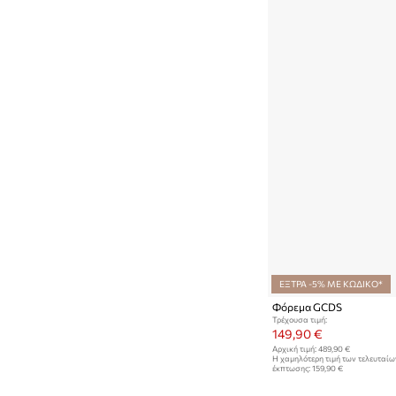
ΕΞΤΡΑ -5% ΜΕ ΚΩΔΙΚΟ*
Φόρεμα GCDS
Τρέχουσα τιμή:
149,90 €
Αρχική τιμή:
489,90 €
Η χαμηλότερη τιμή των τελευταί
έκπτωσης:
159,90 €