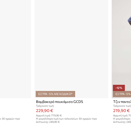
-12%
ΕΞΤΡΑ -5% ΜΕ ΚΩΔΙΚΟ*
ΕΞΤΡΑ -5%
Βαμβακερό πουκάμισο GCDS
Τζιν παντε
Τρέχουσα τιμή:
Τρέχουσα τιμή
229,90 €
219,90 €
Αρχική τιμή:
779,90 €
Αρχική τιμή:
70
ων 30 ημερών προ
Η χαμηλότερη τιμή των τελευταίων 30 ημερών προ
Η χαμηλότερη 
έκπτωσης:
249,90 €
έκπτωσης:
249