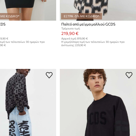
 ΜΕ ΚΩΔΙΚΟ*
ΕΞΤΡΑ -5% ΜΕ ΚΩΔΙΚΟ*
CDS
Παλτό από μείγμα μαλλιού GCDS
:
Τρέχουσα τιμή:
219,90 €
9,90 €
Αρχική τιμή:
819,90 €
τιμή των τελευταίων 30 ημερών προ
Η χαμηλότερη τιμή των τελευταίων 30 ημερών προ
,90 €
έκπτωσης:
229,90 €