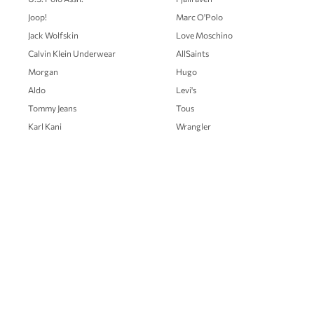
Joop!
Marc O'Polo
Jack Wolfskin
Love Moschino
Calvin Klein Underwear
AllSaints
Morgan
Hugo
Aldo
Levi's
Tommy Jeans
Tous
Karl Kani
Wrangler