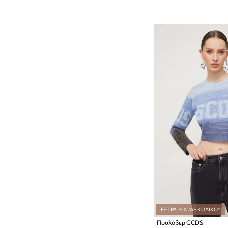
ΕΞΤΡΑ -5% ΜΕ ΚΩΔΙΚΟ*
Πουλόβερ GCDS