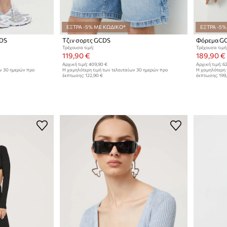
ΕΞΤΡΑ -5% ΜΕ ΚΩΔΙΚΟ*
ΕΞΤΡΑ -5%
CDS
Τζιν σορτς GCDS
Φόρεμα G
Τρέχουσα τιμή:
Τρέχουσα τιμή
119,90 €
189,90 €
Αρχική τιμή:
409,90 €
Αρχική τιμή:
62
ων 30 ημερών προ
Η χαμηλότερη τιμή των τελευταίων 30 ημερών προ
Η χαμηλότερη 
έκπτωσης:
122,90 €
έκπτωσης:
199