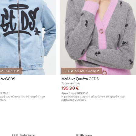
 ΜΕ ΚΩΔΙΚΟ*
ΕΞΤΡΑ -5% ΜΕ ΚΩΔΙΚΟ*
φάν GCDS
Μάλλινη ζακέτα GCDS
:
Τρέχουσα τιμή:
199,90 €
9,90 €
Αρχική τιμή:
649,90 €
τιμή των τελευταίων 30 ημερών προ
Η χαμηλότερη τιμή των τελευταίων 30 ημερών προ
,90 €
έκπτωσης:
209,90 €
U.S. Polo Assn.
Fjällräven