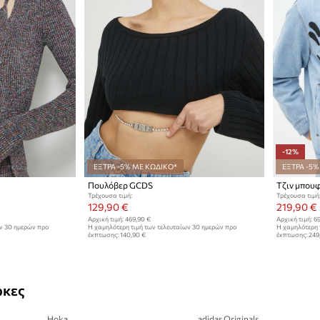
-12%
ΕΞΤΡΑ -5% ΜΕ ΚΩΔΙΚΟ*
ΕΞΤΡΑ -5%
Πουλόβερ GCDS
Τζιν μπου
Τρέχουσα τιμή:
Τρέχουσα τιμή
129,90 €
219,90 €
Αρχική τιμή:
469,90 €
Αρχική τιμή:
69
ων 30 ημερών προ
Η χαμηλότερη τιμή των τελευταίων 30 ημερών προ
Η χαμηλότερη 
έκπτωσης:
140,90 €
έκπτωσης:
249
ρκες
Hoka
adidas Originals