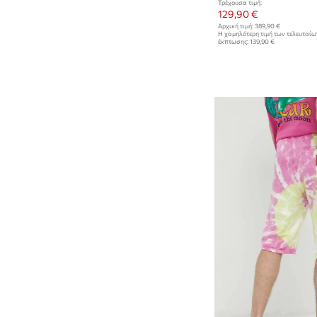
Τρέχουσα τιμή:
129,90 €
Αρχική τιμή:
389,90 €
Η χαμηλότερη τιμή των τελευταί
έκπτωσης:
139,90 €