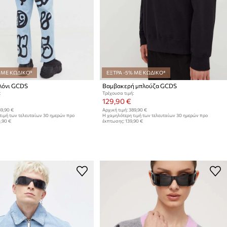
 ΜΕ ΚΩΔΙΚΟ*
ΕΞΤΡΑ -5% ΜΕ ΚΩΔΙΚΟ*
λόνι GCDS
Βαμβακερή μπλούζα GCDS
:
Τρέχουσα τιμή:
129,90 €
9,90 €
Αρχική τιμή:
389,90 €
τιμή των τελευταίων 30 ημερών προ
Η χαμηλότερη τιμή των τελευταίων 30 ημερών προ
,90 €
έκπτωσης:
139,90 €