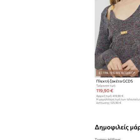
ΕΞΤΡΑ -5% ΜΕ ΚΩΔΙΚΟ*
Πλεκτή ζακέτα GCDS
Τρέχουσα τιμή:
119,90 €
Αρχική τιμή:
419,90 €
Η χαμηλότερη τιμή των τελευταί
έκπτωσης:
125,90 €
Δημοφιλείς μά
Tommy Hilfiger