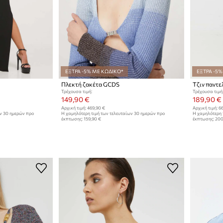
ΕΞΤΡΑ -5% ΜΕ ΚΩΔΙΚΟ*
ΕΞΤΡΑ -5%
Πλεκτή ζακέτα GCDS
Τζιν παντε
Τρέχουσα τιμή:
Τρέχουσα τιμή
149,90 €
189,90 €
Αρχική τιμή:
469,90 €
Αρχική τιμή:
66
ων 30 ημερών προ
Η χαμηλότερη τιμή των τελευταίων 30 ημερών προ
Η χαμηλότερη 
έκπτωσης:
159,90 €
έκπτωσης:
200