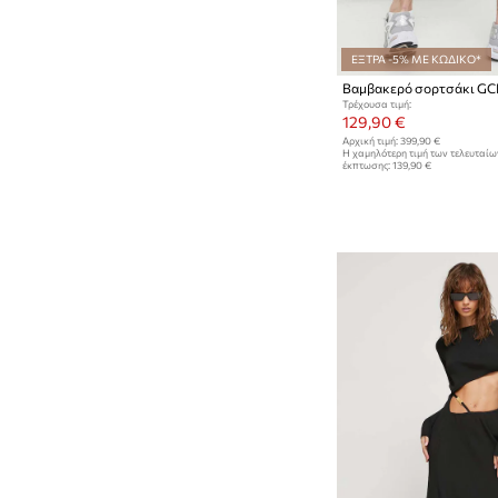
ΕΞΤΡΑ -5% ΜΕ ΚΩΔΙΚΟ*
Βαμβακερό σορτσάκι G
Τρέχουσα τιμή:
129,90 €
Αρχική τιμή:
399,90 €
Η χαμηλότερη τιμή των τελευταί
έκπτωσης:
139,90 €