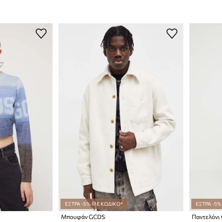
ΕΞΤΡΑ -5% ΜΕ ΚΩΔΙΚΟ*
ΕΞΤΡΑ -5%
Μπουφάν GCDS
Παντελόνι