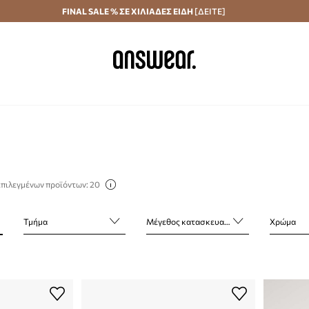
Αποστολή σε 24 ώρες
FINAL SALE % ΣΕ ΧΙΛΙΑΔΕΣ ΕΙΔΗ
Εξοικονομήστε με το Answear Club
[ΔΕΙΤΕ]
επιλεγμένων προϊόντων: 20
Τμήμα
Μέγεθος κατασκευαστή
Χρώμα