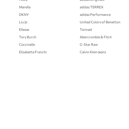
Marella
adidas TERREX
DKNY
adidas Performance
Liu Jo
United Colors of Benetton
Ellesse
Twinset
Tory Burch
Abercrombie & Fitch
Coccinelle
G-Star Raw
Elisabetta Franchi
Calvin Klein Jeans