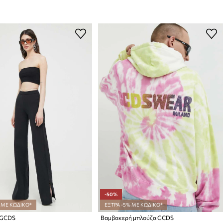
-50%
 ΜΕ ΚΩΔΙΚΟ*
ΕΞΤΡΑ -5% ΜΕ ΚΩΔΙΚΟ*
 GCDS
Βαμβακερή μπλούζα GCDS