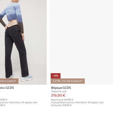
-11%
 ΜΕ ΚΩΔΙΚΟ*
ΕΞΤΡΑ -5% ΜΕ ΚΩΔΙΚΟ*
λόνι GCDS
Φόρεμα GCDS
:
Τρέχουσα τιμή:
319,90 €
9,90 €
Αρχική τιμή:
629,90 €
τιμή των τελευταίων 30 ημερών προ
Η χαμηλότερη τιμή των τελευταίων 30 ημερών προ
,90 €
έκπτωσης:
359,90 €