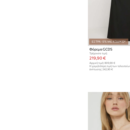
ΕΞΤΡΑ -5% ΜΕ ΚΩΔΙΚΟ*
Φόρεμα GCDS
Τρέχουσα τιμή:
219,90 €
Αρχική τιμή:
809,90 €
Η χαμηλότερη τιμή των τελευταί
έκπτωσης:
242,90 €