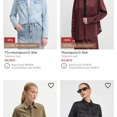
-10%
-50%
ΕΞΤΡΑ -5% ΜΕ ΚΩΔΙΚΟ*
ΕΞΤΡΑ -5% ΜΕ ΚΩΔΙΚΟ*
Τζιν πουκάμισο G-Star
Πουκάμισο G-Star
Τρέχουσα τιμή:
Τρέχουσα τιμή:
49,99 €
64,90 €
Αρχική τιμή:
88,99 €
Αρχική τιμή:
129,90 €
Η χαμηλότερη τιμή:
55,99 €
Η χαμηλότερη τιμή:
129,90 €