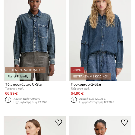
ΕΞΤΡΑ -5% ΜΕ ΚΩΔΙΚΟ*
-50%
Planet Friendly
ΕΞΤΡΑ -5% ΜΕ ΚΩΔΙΚΟ*
Τζιν πουκάμισο G-Star
Πουκάμισο G-Star
Τρέχουσα τιμή:
Τρέχουσα τιμή:
66,99 €
64,90 €
Αρχική τιμή:
109,90 €
Αρχική τιμή:
129,90 €
Η χαμηλότερη τιμή:
73,99 €
Η χαμηλότερη τιμή:
129,90 €