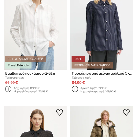
ΕΞΤΡΑ -5% ΜΕ ΚΩΔΙΚΟ*
-50%
Planet Friendly
ΕΞΤΡΑ -5% ΜΕ ΚΩΔΙΚΟ*
Βαμβακερό πουκάμισο G-Star
Πουκάμισο από μείγμα μαλλιού G-Star
Τρέχουσα τιμή:
Τρέχουσα τιμή:
66,99 €
84,90 €
Αρχική τιμή:
119,90 €
Αρχική τιμή:
169,90 €
Η χαμηλότερη τιμή:
73,99 €
Η χαμηλότερη τιμή:
169,90 €