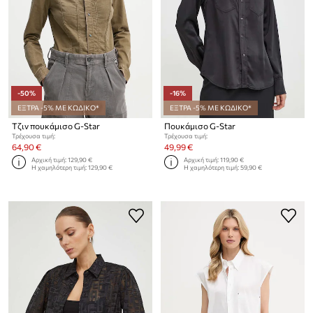
-50%
-16%
ΕΞΤΡΑ -5% ΜΕ ΚΩΔΙΚΟ*
ΕΞΤΡΑ -5% ΜΕ ΚΩΔΙΚΟ*
Τζιν πουκάμισο G-Star
Πουκάμισο G-Star
Τρέχουσα τιμή:
Τρέχουσα τιμή:
64,90 €
49,99 €
Αρχική τιμή:
129,90 €
Αρχική τιμή:
119,90 €
Η χαμηλότερη τιμή:
129,90 €
Η χαμηλότερη τιμή:
59,90 €