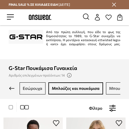
FINAL SALE % ΣΕ ΧΙΛΙΑΔΕΣ ΕΙΔΗ
[ΔΕΙΤΕ]
Εξοικονομήστε με το Answear Club
Από την πρώτη συλλογή, που είδε το φως της
δημοσιότητας το 1989, το G-Star συνεχίζει να
εκπλήσσει. Η μοντέρνα κατασκευή «τtwisted legs»
ή «arc» έχει εισχωρήσει στους δρόμους μας.
Τολμηρά, πειραματικά μοντέλα που σπάνε τις συμβάσεις σχεδιασμού, τραχύ
υλικό σε διάφορες παραλλαγές χρωμάτων, μια αρχιτεκτονική προσέγγιση στο
σχεδιασμό ρούχων, αυτά είναι μόνο μερικά από τα χαρακτηριστικά αυτής της
μάρκας.
G-Star Πουκάμισα Γυναικεία
Αριθμός επιλεγμένων προϊόντων: 14
εσώρουχα
μπλούζες και πουκάμισα
μπουφάν
Φίλτρο