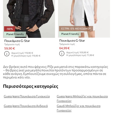
ΕΞΤΡΑ -5% ΜΕ ΚΩΔΙΚΟ*
-50%
Planet Friendly
Planet Friendly
Πουκάμισο G-Star
Πουκάμισο G-Star
Τρέχουσα τιμή:
Τρέχουσα τιμή:
64,99 €
59,90 €
Αρχική τιμή:
109,90 €
Αρχική τιμή:
119,90 €
Η χαμηλότερη τιμή:
71,99 €
Η χαμηλότερη τιμή:
119,90 €
Δεν βρήκες αυτό που ψάχνεις; Ρίξε μια ματιά στις παρακάτω κατηγορίες
– θα βρεις εκεί μια μεγάλη ποικιλία προϊόντων προσαρμοσμένων σε
κάθε ανάγκη. Εμπλουτίζουμε συνεχώς τη συλλογή μας, οπότε πάντα σε
περιμένει κάτι νέο.
Περισσότερες κατηγορίες
Guess Jeans Πουκάμισα Γυναικεία
Guess Jeans Μπλούζες και πουκάμισα
Γυναικείες
Guess Jeans Πουκάμισα Ανδρικά
Gaudi Μπλούζες και πουκάμισα
Γυναικείες