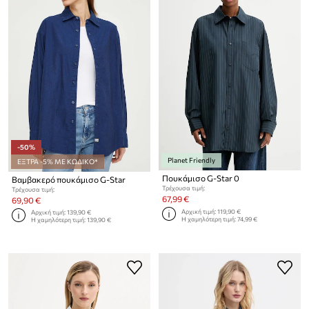
-50%
Planet Friendly
ΕΞΤΡΑ -5% ΜΕ ΚΩΔΙΚΟ*
Πουκάμισο G-Star 0
Βαμβακερό πουκάμισο G-Star
Τρέχουσα τιμή:
Τρέχουσα τιμή:
67,99 €
69,90 €
Αρχική τιμή:
119,90 €
Αρχική τιμή:
139,90 €
Η χαμηλότερη τιμή:
74,99 €
Η χαμηλότερη τιμή:
139,90 €