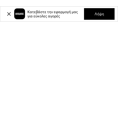
Κατεβάστε την εφαρμογή μας
Λήψη
για εύκολες αγορές
-20%
έκπτωση στην πρώτη σας
αγορά** για την εγγραφή σας στο
ενημερωτικό μας δελτίο.
Γίνετε μέλος της κοινότητάς μας για να λαμβάνετε πληροφορίες
σχετικά με τις τελευταίες προσφορές και προϊόντα.