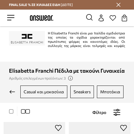
FINAL SALE % ΣΕ ΧΙΛΙΑΔΕΣ ΕΙΔΗ
[ΔΕΙΤΕ]
Εξοικονομήστε με το Answear Club
Η Elisabetta Franchi είναι μια Ιταλίδα σχεδιάστρια
της οποίας τα σχέδια χαρακτηρίζονται από
πρωτότυπες φόρμες και καινοτόμες ιδέες. Οι
συλλογές της μάρκας είναι τολμηρές και κομψές
ταυτόχρονα, σχεδιασμένες για γυναίκες που τους αρέσει να παίζουν με τη
μόδα.
Elisabetta Franchi Πέδιλα με τακούνι Γυναικεία
Αριθμός επιλεγμένων προϊόντων: 3
casual και μοκασίνια
sneakers
μποτάκια
Φίλτρο