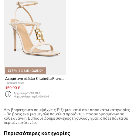
ΕΞΤΡΑ -5% ΜΕ ΚΩΔΙΚΟ*
Δερμάτινα πέδιλα Elisabetta Franchi
Τρέχουσα τιμή:
469,90 €
Αρχική τιμή:
669,90 €
Η χαμηλότερη τιμή:
499,90 €
Δεν βρήκες αυτό που ψάχνεις; Ρίξε μια ματιά στις παρακάτω κατηγορίες
– θα βρεις εκεί μια μεγάλη ποικιλία προϊόντων προσαρμοσμένων σε
κάθε ανάγκη. Εμπλουτίζουμε συνεχώς τη συλλογή μας, οπότε πάντα σε
περιμένει κάτι νέο.
Περισσότερες κατηγορίες