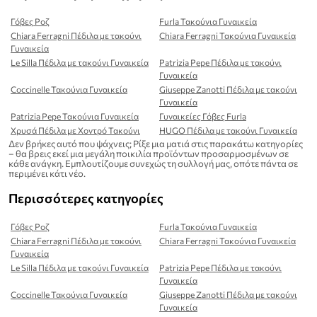
Γόβες Ροζ
Furla Τακούνια Γυναικεία
Chiara Ferragni Πέδιλα με τακούνι
Chiara Ferragni Τακούνια Γυναικεία
Γυναικεία
Le Silla Πέδιλα με τακούνι Γυναικεία
Patrizia Pepe Πέδιλα με τακούνι
Γυναικεία
Coccinelle Τακούνια Γυναικεία
Giuseppe Zanotti Πέδιλα με τακούνι
Γυναικεία
Patrizia Pepe Τακούνια Γυναικεία
Γυναικείες Γόβες Furla
Χρυσά Πέδιλα με Χοντρό Τακούνι
HUGO Πέδιλα με τακούνι Γυναικεία
Δεν βρήκες αυτό που ψάχνεις; Ρίξε μια ματιά στις παρακάτω κατηγορίες
– θα βρεις εκεί μια μεγάλη ποικιλία προϊόντων προσαρμοσμένων σε
κάθε ανάγκη. Εμπλουτίζουμε συνεχώς τη συλλογή μας, οπότε πάντα σε
περιμένει κάτι νέο.
Περισσότερες κατηγορίες
Γόβες Ροζ
Furla Τακούνια Γυναικεία
Chiara Ferragni Πέδιλα με τακούνι
Chiara Ferragni Τακούνια Γυναικεία
Γυναικεία
Le Silla Πέδιλα με τακούνι Γυναικεία
Patrizia Pepe Πέδιλα με τακούνι
Γυναικεία
Coccinelle Τακούνια Γυναικεία
Giuseppe Zanotti Πέδιλα με τακούνι
Γυναικεία