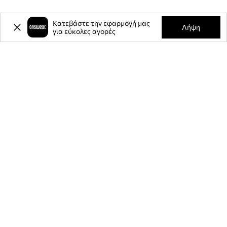
Κατεβάστε την εφαρμογή μας
Λήψη
για εύκολες αγορές
-20%
έκπτωση στην πρώτη σας
αγορά** για την εγγραφή σας στο
ενημερωτικό μας δελτίο.
Γίνετε μέλος της κοινότητάς μας για να λαμβάνετε πληροφορίες
σχετικά με τις τελευταίες προσφορές και προϊόντα.