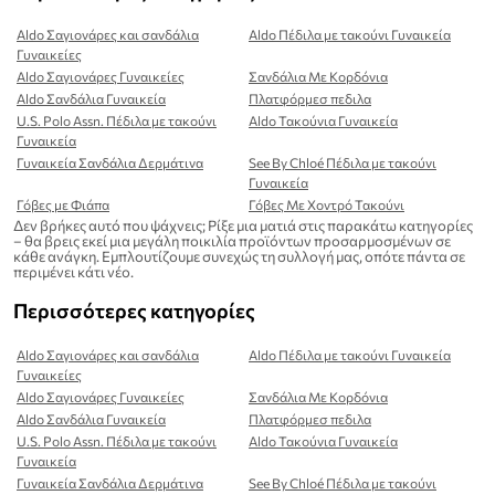
Aldo Σαγιονάρες και σανδάλια
Aldo Πέδιλα με τακούνι Γυναικεία
Γυναικείες
Aldo Σαγιονάρες Γυναικείες
Σανδάλια Με Κορδόνια
Aldo Σανδάλια Γυναικεία
Πλατφόρμεσ πεδιλα
U.S. Polo Assn. Πέδιλα με τακούνι
Aldo Τακούνια Γυναικεία
Γυναικεία
Γυναικεία Σανδάλια Δερμάτινα
See By Chloé Πέδιλα με τακούνι
Γυναικεία
Γόβες με Φιάπα
Γόβες Με Χοντρό Τακούνι
Δεν βρήκες αυτό που ψάχνεις; Ρίξε μια ματιά στις παρακάτω κατηγορίες
– θα βρεις εκεί μια μεγάλη ποικιλία προϊόντων προσαρμοσμένων σε
κάθε ανάγκη. Εμπλουτίζουμε συνεχώς τη συλλογή μας, οπότε πάντα σε
περιμένει κάτι νέο.
Περισσότερες κατηγορίες
Aldo Σαγιονάρες και σανδάλια
Aldo Πέδιλα με τακούνι Γυναικεία
Γυναικείες
Aldo Σαγιονάρες Γυναικείες
Σανδάλια Με Κορδόνια
Aldo Σανδάλια Γυναικεία
Πλατφόρμεσ πεδιλα
U.S. Polo Assn. Πέδιλα με τακούνι
Aldo Τακούνια Γυναικεία
Γυναικεία
Γυναικεία Σανδάλια Δερμάτινα
See By Chloé Πέδιλα με τακούνι