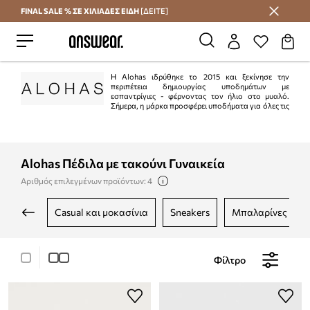
FINAL SALE % ΣΕ ΧΙΛΙΑΔΕΣ ΕΙΔΗ
[ΔΕΙΤΕ]
Εξοικονομήστε με το Answear Club
Η Alohas ιδρύθηκε το 2015 και ξεκίνησε την
περιπέτεια δημιουργίας υποδημάτων με
εσπαντρίγιες - φέρνοντας τον ήλιο στο μυαλό.
Σήμερα, η μάρκα προσφέρει υποδήματα για όλες τις
εποχές του χρόνου. Το στυλ της Alohas μπορεί να περιγραφεί ως ένας
συνδυασμός των τελευταίων τάσεων και διαχρονικών μοντέλων. Η μάρκα
δίνει μεγάλη έμφαση στη βιώσιμη παραγωγή και τη χρήση οικολογικών υλικών
στις συλλογές της.
Alohas Πέδιλα με τακούνι Γυναικεία
Αριθμός επιλεγμένων προϊόντων: 4
casual και μοκασίνια
sneakers
μπαλαρίνες
Φίλτρο