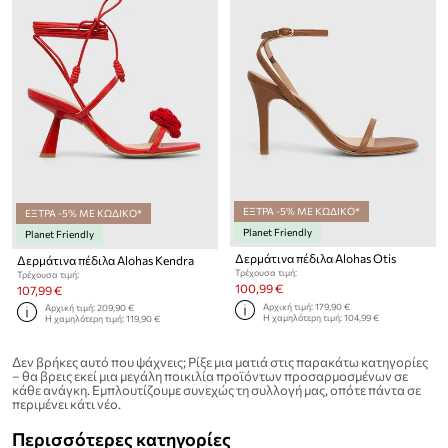
ΕΞΤΡΑ -5% ΜΕ ΚΩΔΙΚΟ*
ΕΞΤΡΑ -5% ΜΕ ΚΩΔΙΚΟ*
Planet Friendly
Planet Friendly
Δερμάτινα πέδιλα Alohas Otis
Δερμάτινα πέδιλα Alohas Kendra
Τρέχουσα τιμή:
Τρέχουσα τιμή:
100,99 €
107,99 €
Αρχική τιμή:
179,90 €
Αρχική τιμή:
209,90 €
Η χαμηλότερη τιμή:
104,99 €
Η χαμηλότερη τιμή:
119,90 €
Δεν βρήκες αυτό που ψάχνεις; Ρίξε μια ματιά στις παρακάτω κατηγορίες
– θα βρεις εκεί μια μεγάλη ποικιλία προϊόντων προσαρμοσμένων σε
κάθε ανάγκη. Εμπλουτίζουμε συνεχώς τη συλλογή μας, οπότε πάντα σε
περιμένει κάτι νέο.
Περισσότερες κατηγορίες