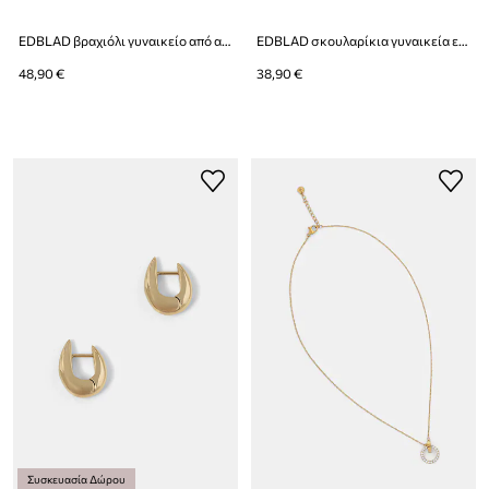
EDBLAD βραχιόλι γυναικείο από ανοξείδωτο ατσάλι Herringbone
EDBLAD σκουλαρίκια γυναικεία επιχρυσωμένα με ζιργκόν Crown
48,90 €
38,90 €
Συσκευασία Δώρου