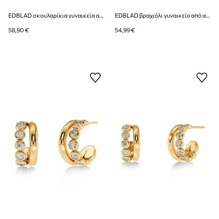
EDBLAD σκουλαρίκια γυναικεία από ανοξείδωτο ατσάλι Bead
EDBLAD βραχιόλι γυναικείο από ανοξείδωτο ατσάλι με μαργαριτάρι Perla
58,90 €
54,99 €