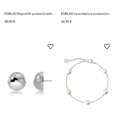
EDBLAD δαχτυλίδι γυναικείο από ανοξείδωτο ατσάλι Furo
EDBLAD σκουλαρίκια γυναικεία επιχρυσωμένα Sirius
48,90 €
34,90 €