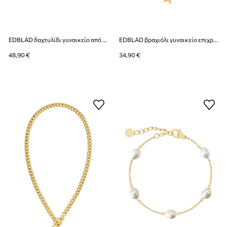
EDBLAD δαχτυλίδι γυναικείο από ανοξείδωτο ατσάλι Spire
EDBLAD βραχιόλι γυναικείο επιχρυσωμένο Sirius
48,90 €
34,90 €