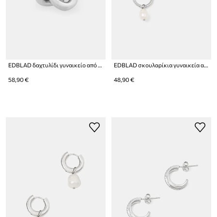
EDBLAD δαχτυλίδι γυναικείο από ανοξείδωτο ατσάλι Infinity Knot
EDBLAD σκουλαρίκια γυναικεία από ανοξείδωτο ατσάλι με μαργαριτάρι Perla
58,90 €
48,90 €