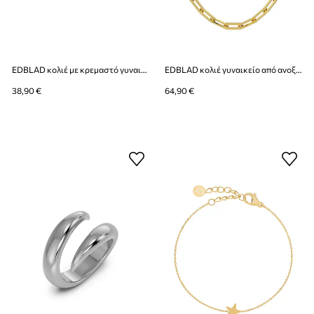
EDBLAD κολιέ με κρεμαστό γυναικείο από ανοξείδωτο ατσάλι Sirius
EDBLAD κολιέ γυναικείο από ανοξείδωτο ατσάλι Ivy
38,90 €
64,90 €