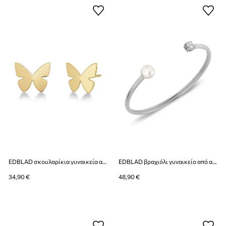
EDBLAD σκουλαρίκια γυναικεία από ανοξείδωτο ατσάλι Papillon
EDBLAD βραχιόλι γυναικείο από ανοξείδωτο ατσάλι με ζιργκόν Luna
34,90 €
48,90 €