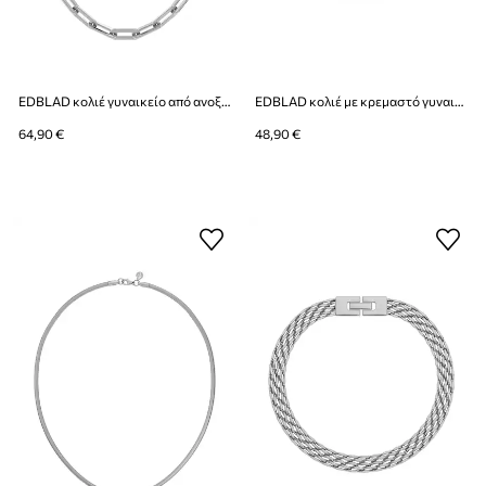
EDBLAD κολιέ γυναικείο από ανοξείδωτο ατσάλι Ivy
EDBLAD κολιέ με κρεμαστό γυναικείο από ανοξείδωτο ατσάλι με ζιργκόν Crown
64,90 €
48,90 €