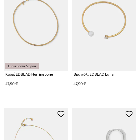
Συσκευασία Δώρου
Κολιέ EDBLAD Herringbone
Βραχιόλι EDBLAD Luna
47,90 €
47,90 €