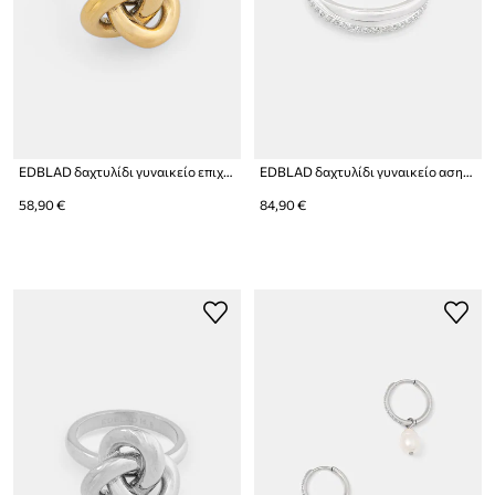
EDBLAD δαχτυλίδι γυναικείο επιχρυσωμένο Infinity Knot
EDBLAD δαχτυλίδι γυναικείο ασημί ζιργκόν Twin
58,90 €
84,90 €