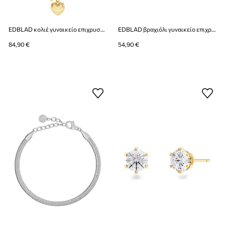
EDBLAD κολιέ γυναικείο επιχρυσωμένο Barley
EDBLAD βραχιόλι γυναικείο επιχρυσωμένο μαργαριτάρι Perla
84,90 €
54,90 €