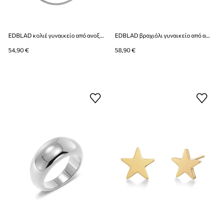
EDBLAD κολιέ γυναικείο από ανοξείδωτο ατσάλι Herringbone
EDBLAD βραχιόλι γυναικείο από ανοξείδωτο ατσάλι Lana
54,90 €
58,90 €