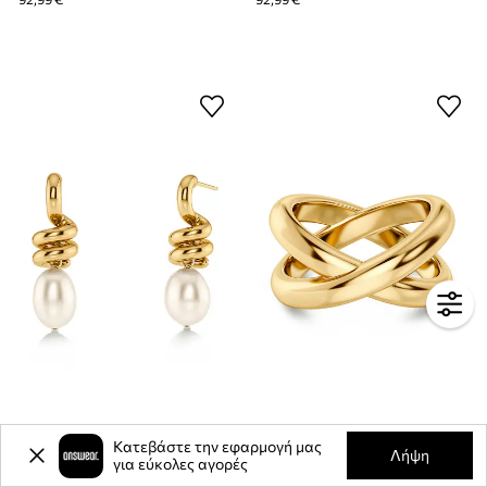
Επιχρυσωμένα σκουλαρίκια EDBLAD Swivel
Επιχρυσωμένο δαχτυλίδι EDBLAD Alexa
Κατεβάστε την εφαρμογή μας
Λήψη
για εύκολες αγορές
63,99 €
56,99 €