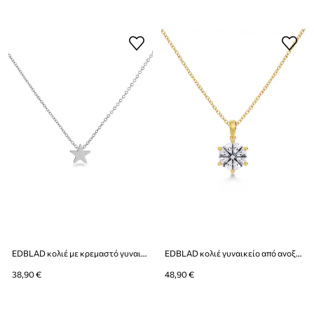
EDBLAD κολιέ με κρεμαστό γυναικείο από ανοξείδωτο ατσάλι Sirius
EDBLAD κολιέ γυναικείο από ανοξείδωτο ατσάλι Crown
38,90 €
48,90 €