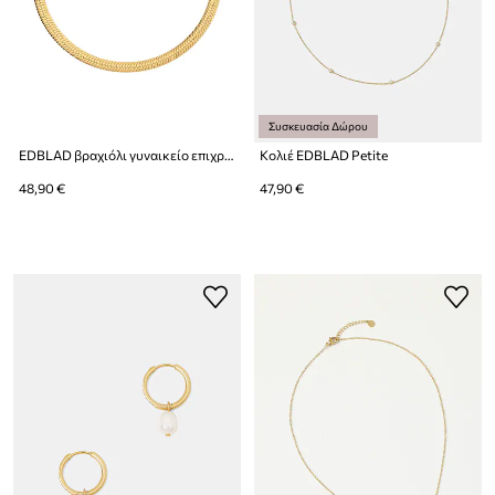
Συσκευασία Δώρου
EDBLAD βραχιόλι γυναικείο επιχρυσωμένο Herringbone
Κολιέ EDBLAD Petite
48,90 €
47,90 €