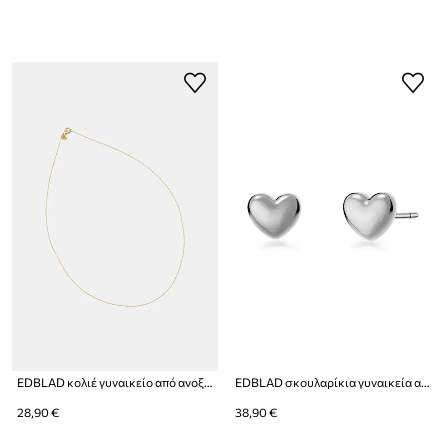
EDBLAD κολιέ γυναικείο από ανοξείδωτο ατσάλι Anchor
EDBLAD σκουλαρίκια γυναικεία από ανοξείδωτο ατσάλι Barley
28,90 €
38,90 €