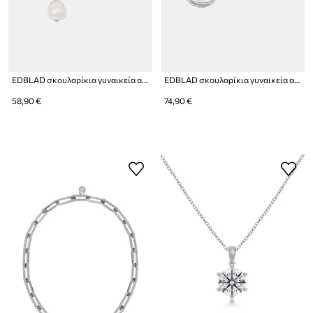
EDBLAD σκουλαρίκια γυναικεία από ανοξείδωτο ατσάλι με μαργαριτάρι Perla
EDBLAD σκουλαρίκια γυναικεία ασημένια με ζιργκόν
58,90 €
74,90 €