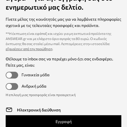
ενημερωτικό μας δελτίο.
Γίνετε μέλος της κοινότητάς μας για να λαμβάνετε πληροφορίες
σχετικά με τις τελευταίες προσφορές και προϊόντα.
**Η έκπτωση είναι εφάπαξ και ισχύει για μη εκπτωτικά προϊόντα της
ANSWEAR.gr και με ελάχιστο όριο αγοράς τα 80 ευρώ. Ο κωδικός
έκπτωσης θα σας σταλεί μέσω mail. Λεπτομέρειες στην ιστοσελίδα:
εξαιρέσεις από την προώθηση
.
Θέλουμε το inbox σας να περιέχει μόνο ό,τι σας ενδιαφέρει.
Πείτε μας, είναι:
Γυναικεία μόδα
Ανδρική μόδα
Η επιλογή μιας προσφοράς είναι προαιρετική
Εγγραφή