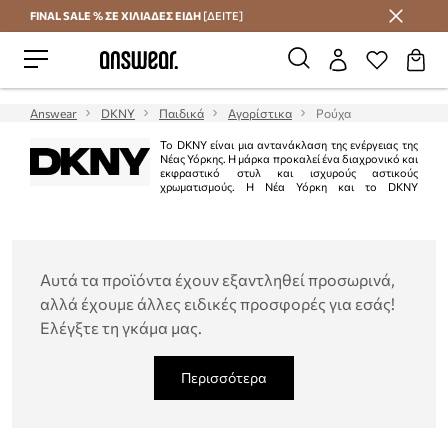
FINAL SALE % ΣΕ ΧΙΛΙΑΔΕΣ ΕΙΔΗ
[ΔΕΙΤΕ]
Εξοικονομήστε με το Answear Club
Answear
DKNY
Παιδικά
Αγορίστικα
Ρούχα
Το DKNY είναι μια αντανάκλαση της ενέργειας της
Νέας Υόρκης. Η μάρκα προκαλεί ένα διαχρονικό και
εκφραστικό στυλ και ισχυρούς αστικούς
χρωματισμούς. Η Νέα Υόρκη και το DKNY
μοιράζονται το ίδιο όραμα για τον κόσμο. Η μάρκα συνδυάζει μοντέρνες
φόρμες και χρώματα με έναν επαναπροσδιορισμό της κλασικής γεύσης. Οι
συλλογές δίνουν έμφαση στην αστική ενέργεια καθώς και στον εκλεπτυσμένο
και μοντέρνο τρόπο ζωής.
Αυτά τα προϊόντα έχουν εξαντληθεί προσωρινά,
αλλά έχουμε άλλες ειδικές προσφορές για εσάς!
Ελέγξτε τη γκάμα μας.
Περισσότερα