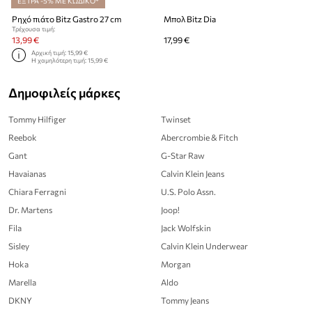
ΕΞΤΡΑ -5% ΜΕ ΚΩΔΙΚΟ*
Ρηχό πιάτο Bitz Gastro 27 cm
Μπολ Bitz Dia
Τρέχουσα τιμή:
13,99 €
17,99 €
Αρχική τιμή:
15,99 €
Η χαμηλότερη τιμή:
15,99 €
Δημοφιλείς μάρκες
Tommy Hilfiger
Twinset
Reebok
Abercrombie & Fitch
Gant
G-Star Raw
Havaianas
Calvin Klein Jeans
Chiara Ferragni
U.S. Polo Assn.
Dr. Martens
Joop!
Fila
Jack Wolfskin
Sisley
Calvin Klein Underwear
Hoka
Morgan
Marella
Aldo
DKNY
Tommy Jeans