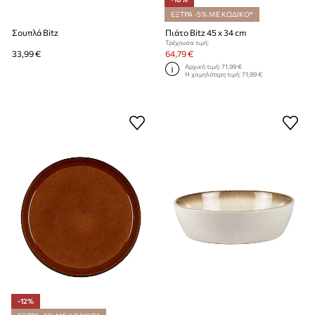
ΕΞΤΡΑ -5% ΜΕ ΚΩΔΙΚΟ*
Σουπλά Bitz
Πιάτο Bitz 45 x 34 cm
Τρέχουσα τιμή:
33,99 €
64,79 €
Αρχική τιμή:
71,99 €
Η χαμηλότερη τιμή:
71,99 €
-12%