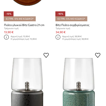
-13%
-10%
ΕΞΤΡΑ -5% ΜΕ ΚΩΔΙΚΟ*
ΕΞΤΡΑ -5% ΜΕ ΚΩΔΙΚΟ*
Πιάτο γλυκού Bitz Gastro 21 cm
Bitz Πιάτο σερβιρίσματος
Τρέχουσα τιμή:
Τρέχουσα τιμή:
13,90 €
34,90 €
Αρχική τιμή:
15,99 €
Αρχική τιμή:
38,99 €
Η χαμηλότερη τιμή:
15,99 €
Η χαμηλότερη τιμή:
38,99 €