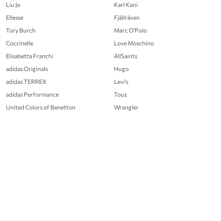
Liu Jo
Karl Kani
Ellesse
Fjällräven
Tory Burch
Marc O'Polo
Coccinelle
Love Moschino
Elisabetta Franchi
AllSaints
adidas Originals
Hugo
adidas TERREX
Levi's
adidas Performance
Tous
United Colors of Benetton
Wrangler