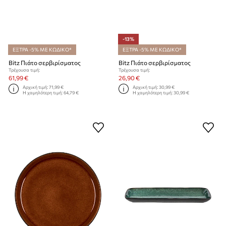
-13%
ΕΞΤΡΑ -5% ΜΕ ΚΩΔΙΚΟ*
ΕΞΤΡΑ -5% ΜΕ ΚΩΔΙΚΟ*
Bitz Πιάτο σερβιρίσματος
Bitz Πιάτο σερβιρίσματος
Τρέχουσα τιμή:
Τρέχουσα τιμή:
61,99 €
26,90 €
Αρχική τιμή:
71,99 €
Αρχική τιμή:
30,99 €
Η χαμηλότερη τιμή:
64,79 €
Η χαμηλότερη τιμή:
30,99 €