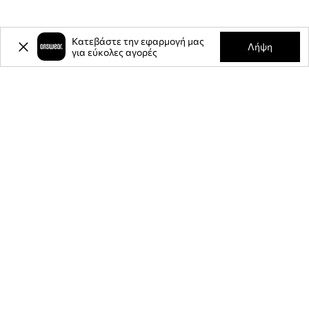
Κατεβάστε την εφαρμογή μας
Λήψη
για εύκολες αγορές
-20%
έκπτωση στην πρώτη σας
αγορά** για την εγγραφή σας στο
ενημερωτικό μας δελτίο.
Γίνετε μέλος της κοινότητάς μας για να λαμβάνετε πληροφορίες
σχετικά με τις τελευταίες προσφορές και προϊόντα.