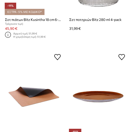
-11%
ΕΞΤΡΑ -5% ΜΕ ΚΩΔΙΚΟ*
Σετ πιάτων Bitz Kusintha 18 cm 6-pack
Σετ ποτηριών Bitz 280 ml 4-pack
Τρέχουσα τιμή:
45,90 €
31,99 €
Αρχική τιμή:
51,99 €
Η χαμηλότερη τιμή:
51,99 €
-10%