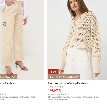
-50%
 ΜΕ ΚΩΔΙΚΟ*
ΕΞΤΡΑ -5% ΜΕ ΚΩΔΙΚΟ*
όνι Beatrice B
Βαμβακερό πουλόβερ Beatrice B
:
Τρέχουσα τιμή:
174,90 €
9,90 €
Αρχική τιμή:
349,90 €
τιμή των τελευταίων 30 ημερών προ
Η χαμηλότερη τιμή των τελευταίων 30 ημερών προ
,90 €
έκπτωσης:
349,90 €