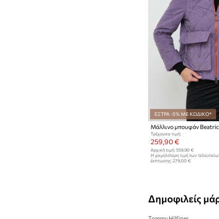
ΕΞΤΡΑ -5% ΜΕ ΚΩΔΙΚΟ*
Μάλλινο μπουφάν Beatric
Τρέχουσα τιμή:
259,90 €
Αρχική τιμή:
559,90 €
Η χαμηλότερη τιμή των τελευταί
έκπτωσης:
279,00 €
Δημοφιλείς μά
Tommy Hilfiger