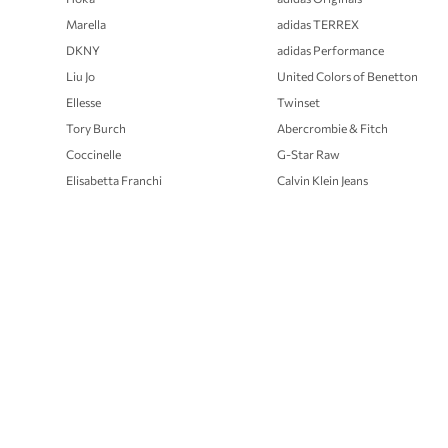
Marella
adidas TERREX
DKNY
adidas Performance
Liu Jo
United Colors of Benetton
Ellesse
Twinset
Tory Burch
Abercrombie & Fitch
Coccinelle
G-Star Raw
Elisabetta Franchi
Calvin Klein Jeans