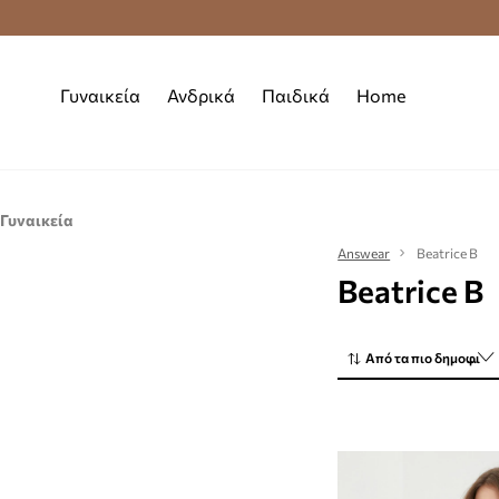
Δωρεάν μεταφορικά από 70 €
Γυναικεία
Ανδρικά
Παιδικά
Home
Γυναικεία
Ρούχα
Answear
Beatrice B
Beatrice B
Μπλούζες και πουκάμισα
Μπουφάν
Πουλόβερ
Από τα πιο δημοφιλή
Σακάκια και γιλέκα
Τζιν
Φορέματα
Παλτό