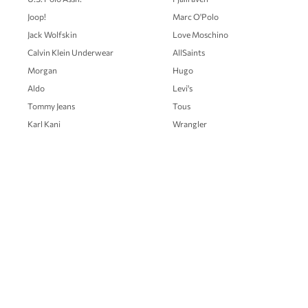
Joop!
Marc O'Polo
Jack Wolfskin
Love Moschino
Calvin Klein Underwear
AllSaints
Morgan
Hugo
Aldo
Levi's
Tommy Jeans
Tous
Karl Kani
Wrangler