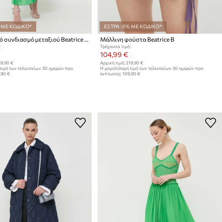
 ΜΕ ΚΩΔΙΚΟ*
ΕΞΤΡΑ -5% ΜΕ ΚΩΔΙΚΟ*
Φόρεμα από συνδιασμό μεταξιού Beatrice B
Μάλλινη φούστα Beatrice B
:
Τρέχουσα τιμή:
104,99 €
9,90 €
Αρχική τιμή:
219,90 €
τιμή των τελευταίων 30 ημερών προ
Η χαμηλότερη τιμή των τελευταίων 30 ημερών προ
,90 €
έκπτωσης:
109,90 €