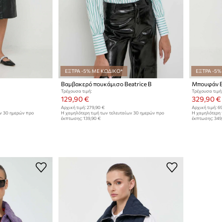
ΕΞΤΡΑ -5% ΜΕ ΚΩΔΙΚΟ*
ΕΞΤΡΑ -5%
Βαμβακερό πουκάμισο Beatrice B
Μπουφάν B
Τρέχουσα τιμή:
Τρέχουσα τιμή
129,90 €
329,90 €
Αρχική τιμή:
279,90 €
Αρχική τιμή:
69
ων 30 ημερών προ
Η χαμηλότερη τιμή των τελευταίων 30 ημερών προ
Η χαμηλότερη 
έκπτωσης:
139,90 €
έκπτωσης:
349