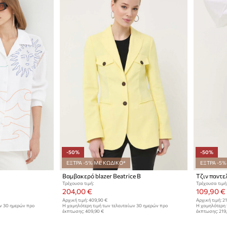
-50%
-50%
ΕΞΤΡΑ -5% ΜΕ ΚΩΔΙΚΟ*
ΕΞΤΡΑ -5%
Βαμβακερό blazer Beatrice B
Τζιν παντελ
Τρέχουσα τιμή:
Τρέχουσα τιμή
204,00 €
109,90 €
Αρχική τιμή:
409,90 €
Αρχική τιμή:
21
ων 30 ημερών προ
Η χαμηλότερη τιμή των τελευταίων 30 ημερών προ
Η χαμηλότερη 
έκπτωσης:
409,90 €
έκπτωσης:
219