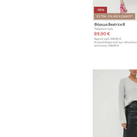
-70%
ΕΞΤΡΑ -5% ΜΕ ΚΩΔΙΚΟ*
Φόρεμα Beatrice B
Τρέχουσα τιμή:
89,90 €
Αρχική τιμή:
299,90 €
Η χαμηλότερη τιμή των τελευταί
έκπτωσης:
299,90 €