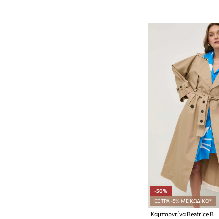
-50%
ΕΞΤΡΑ -5% ΜΕ ΚΩΔΙΚΟ*
Καμπαρντίνα Beatrice B