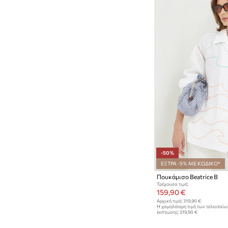
Φούστες
-50%
ΕΞΤΡΑ -5% ΜΕ ΚΩΔΙΚΟ*
Πουκάμισο Beatrice B
Τρέχουσα τιμή:
159,90 €
Αρχική τιμή:
319,90 €
Η χαμηλότερη τιμή των τελευταί
έκπτωσης:
319,90 €