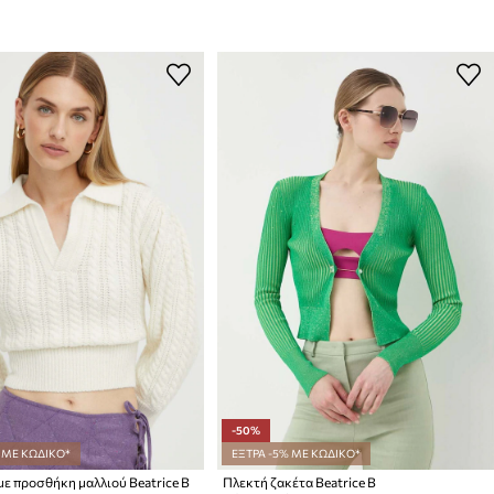
-50%
 ΜΕ ΚΩΔΙΚΟ*
ΕΞΤΡΑ -5% ΜΕ ΚΩΔΙΚΟ*
ε προσθήκη μαλλιού Beatrice B
Πλεκτή ζακέτα Beatrice B