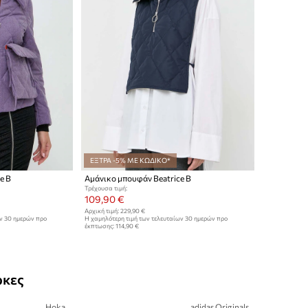
ΕΞΤΡΑ -5% ΜΕ ΚΩΔΙΚΟ*
e B
Αμάνικο μπουφάν Beatrice B
Τρέχουσα τιμή:
109,90 €
Αρχική τιμή:
229,90 €
ων 30 ημερών προ
Η χαμηλότερη τιμή των τελευταίων 30 ημερών προ
έκπτωσης:
114,90 €
ρκες
Hoka
adidas Originals