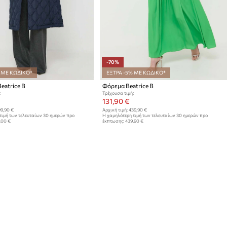
-70%
 ΜΕ ΚΩΔΙΚΟ*
ΕΞΤΡΑ -5% ΜΕ ΚΩΔΙΚΟ*
eatrice B
Φόρεμα Beatrice B
:
Τρέχουσα τιμή:
131,90 €
9,90 €
Αρχική τιμή:
439,90 €
τιμή των τελευταίων 30 ημερών προ
Η χαμηλότερη τιμή των τελευταίων 30 ημερών προ
,00 €
έκπτωσης:
439,90 €