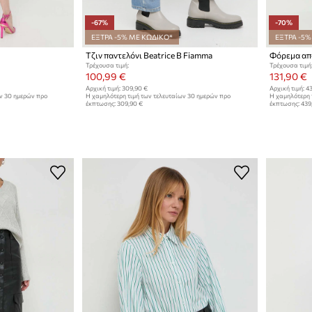
-67%
-70%
ΕΞΤΡΑ -5% ΜΕ ΚΩΔΙΚΟ*
ΕΞΤΡΑ -5%
Τζιν παντελόνι Beatrice B Fiamma
Τρέχουσα τιμή:
Τρέχουσα τιμή
100,99 €
131,90 €
Αρχική τιμή:
309,90 €
Αρχική τιμή:
43
ων 30 ημερών προ
Η χαμηλότερη τιμή των τελευταίων 30 ημερών προ
Η χαμηλότερη 
έκπτωσης:
309,90 €
έκπτωσης:
439