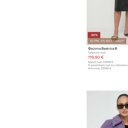
-50%
ΕΞΤΡΑ -5% ΜΕ ΚΩΔΙΚΟ*
Φούστα Beatrice B
Τρέχουσα τιμή:
119,90 €
Αρχική τιμή:
239,90 €
Η χαμηλότερη τιμή των τελευταί
έκπτωσης:
239,90 €