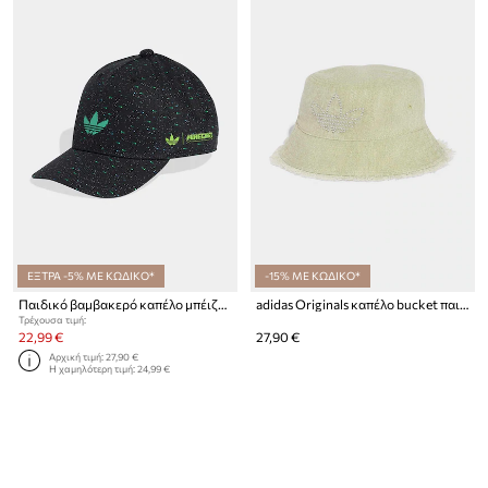
ΕΞΤΡΑ -5% ΜΕ ΚΩΔΙΚΟ*
-15% ΜΕ ΚΩΔΙΚΟ*
Παιδικό βαμβακερό καπέλο μπέιζμπολ adidas Originals MINECRAFT
adidas Originals καπέλο bucket παιδικό ντένιμ
Τρέχουσα τιμή:
22,99 €
27,90 €
Αρχική τιμή:
27,90 €
Η χαμηλότερη τιμή:
24,99 €