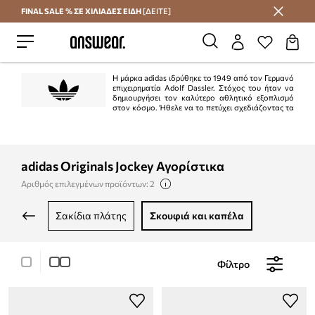
FINAL SALE % ΣΕ ΧΙΛΙΑΔΕΣ ΕΙΔΗ
[ΔΕΙΤΕ]
Εξοικονομήστε με το Answear Club
Η μάρκα adidas ιδρύθηκε το 1949 από τον Γερμανό
επιχειρηματία Adolf Dassler. Στόχος του ήταν να
δημιουργήσει τον καλύτερο αθλητικό εξοπλισμό
στον κόσμο. Ήθελε να το πετύχει σχεδιάζοντας τα
καλύτερα παπούτσια που χρησιμοποιούνται για αθλήματα, προστατεύοντας
τους αθλητές από ατυχήματα και διασφαλίζοντας την υψηλή αντοχή του
προϊόντος. Ο στόχος επιτεύχθηκε στο 100%.
adidas Originals Jockey Αγορίστικα
Αριθμός επιλεγμένων προϊόντων: 2
σακίδια πλάτης
σκουφιά και καπέλα
Φίλτρο