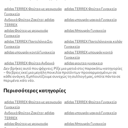
adidas TERREX Φούτερ με φερμουάρ
adidas TERREX Φούτερ Γυναικεία
Γυναικεία
Ανδρικά Φούτερ Ζακέτες adidas
adidas μπουφάν μακριά Γυναικεία
TERREX
adidas Φούτερ με φερμουάρ
adidas Μπουφάν Γυναικεία
Γυναικεία
adidas TERREX Παντελόνια Σκι
adidas TERREX Παντελόνια και κολάν
Γυναικεία
Γυναικεία
adidas μπουφάν κοντά Γυναικεία
adidas TERREX μπουφάν κοντά
Γυναικεία
adidas TERREX Φούτερ Ανδρικά
adidas φουτερ γυναικεια
Δεν βρήκες αυτό που ψάχνεις; Ρίξε μια ματιά στις παρακάτω κατηγορίες
– θα βρεις εκεί μια μεγάλη ποικιλία προϊόντων προσαρμοσμένων σε
κάθε ανάγκη. Εμπλουτίζουμε συνεχώς τη συλλογή μας, οπότε πάντα σε
περιμένει κάτι νέο.
Περισσότερες κατηγορίες
adidas TERREX Φούτερ με φερμουάρ
adidas TERREX Φούτερ Γυναικεία
Γυναικεία
Ανδρικά Φούτερ Ζακέτες adidas
adidas μπουφάν μακριά Γυναικεία
TERREX
adidas Φούτερ με φερμουάρ
adidas Μπουφάν Γυναικεία