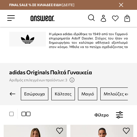
FINAL SALE % ΣΕ ΧΙΛΙΑΔΕΣ ΕΙΔΗ
[ΔΕΙΤΕ]
Εξοικονομήστε με το Answear Club
Η μάρκα adidas ιδρύθηκε το 1949 από τον Γερμανό
επιχειρηματία Adolf Dassler. Στόχος του ήταν να
δημιουργήσει τον καλύτερο αθλητικό εξοπλισμό
στον κόσμο. Ήθελε να το πετύχει σχεδιάζοντας τα
καλύτερα παπούτσια που χρησιμοποιούνται για αθλήματα, προστατεύοντας
τους αθλητές από ατυχήματα και διασφαλίζοντας την υψηλή αντοχή του
προϊόντος. Ο στόχος επιτεύχθηκε στο 100%.
adidas Originals Παλτά Γυναικεία
Αριθμός επιλεγμένων προϊόντων: 3
εσώρουχα
κάλτσες
μαγιό
μπλούζες και 
Φίλτρο