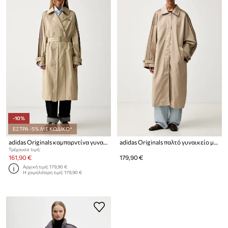
-10%
ΕΞΤΡΑ -5% ΜΕ ΚΩΔΙΚΟ*
adidas Originals καμπαρντίνα γυναικεία
adidas Originals παλτό γυναικείο με βαμβάκι
Τρέχουσα τιμή:
161,90 €
179,90 €
Αρχική τιμή:
179,90 €
Η χαμηλότερη τιμή:
179,90 €