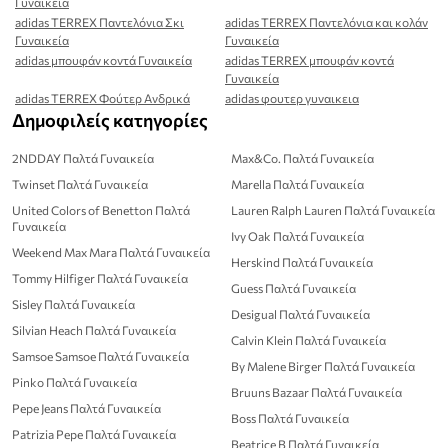
Γυναικεία
adidas TERREX Παντελόνια Σκι
adidas TERREX Παντελόνια και κολάν
Γυναικεία
Γυναικεία
adidas μπουφάν κοντά Γυναικεία
adidas TERREX μπουφάν κοντά
Γυναικεία
adidas TERREX Φούτερ Ανδρικά
adidas φουτερ γυναικεια
Δημοφιλείς κατηγορίες
2NDDAY Παλτά Γυναικεία
Max&Co. Παλτά Γυναικεία
Twinset Παλτά Γυναικεία
Marella Παλτά Γυναικεία
United Colors of Benetton Παλτά
Lauren Ralph Lauren Παλτά Γυναικεία
Γυναικεία
Ivy Oak Παλτά Γυναικεία
Weekend Max Mara Παλτά Γυναικεία
Herskind Παλτά Γυναικεία
Tommy Hilfiger Παλτά Γυναικεία
Guess Παλτά Γυναικεία
Sisley Παλτά Γυναικεία
Desigual Παλτά Γυναικεία
Silvian Heach Παλτά Γυναικεία
Calvin Klein Παλτά Γυναικεία
Samsoe Samsoe Παλτά Γυναικεία
By Malene Birger Παλτά Γυναικεία
Pinko Παλτά Γυναικεία
Bruuns Bazaar Παλτά Γυναικεία
Pepe Jeans Παλτά Γυναικεία
Boss Παλτά Γυναικεία
Patrizia Pepe Παλτά Γυναικεία
Beatrice B Παλτά Γυναικεία