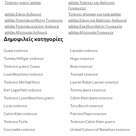
Τσάντες χιαστί adidas
adidas Τσάντες και βαλίτσες
Γυναικείες
adidas Σάκοι Ανδρικοί
Τσάντες shopper και tote adidas
adidas Τσαντάκια Μέσης Γυναικεία
adidas Σάκοι και βαλίτσες Ανδρικοί
adidas Τσαντάκια μέσης Ανδρικά
adidas Σακίδια πλάτης Γυναικεία
adidas Αξεσουάρ Ανδρικά
adidas Αξεσουάρ Γυναικεία
Δημοφιλείς κατηγορίες
Guess τσάντεσ
Lacoste τσάντεσ
Tommy Hilfiger τσάντεσ
Hugo τσαντεσ
Τσάντεσ χιαστί Guess
Boss τσαντεσ
Love Moschino τσάντεσ
Twinset τσαντεσ
Τσάντεσ Michael Kors
Lauren Ralph Lauren τσαντεσ
Karl Lagerfeld τσάντεσ
Tommy Jeans τσαντεσ
Τσάντεσ Love Moschino χιαστι
Calvin Klein Jeans τσαντεσ
Liu Jo τσάντεσ
Tory Burch τσαντεσ
Calvin Klein τσάντεσ
Patrizia Pepe τσαντεσ
Τσάντεσ Furla
Τσάντεσ Calvin Klein χιαστι
Coccinelle τσάντεσ
United Colours of Benetton τσαντεσ