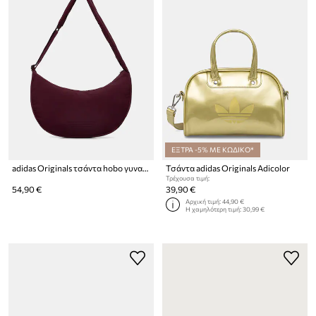
ΕΞΤΡΑ -5% ΜΕ ΚΩΔΙΚΟ*
adidas Originals τσάντα hobo γυναικεία Everyday Icons
Τσάντα adidas Originals Adicolor
Τρέχουσα τιμή:
54,90 €
39,90 €
Αρχική τιμή:
44,90 €
Η χαμηλότερη τιμή:
30,99 €