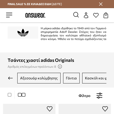
FINAL SALE % ΣΕ ΧΙΛΙΑΔΕΣ ΕΙΔΗ
[ΔΕΙΤΕ]
Εξοικονομήστε με το Answear Club
Η μάρκα adidas ιδρύθηκε το 1949 από τον Γερμανό
επιχειρηματία Adolf Dassler. Στόχος του ήταν να
δημιουργήσει τον καλύτερο αθλητικό εξοπλισμό
στον κόσμο. Ήθελε να το πετύχει σχεδιάζοντας τα
καλύτερα παπούτσια που χρησιμοποιούνται για αθλήματα, προστατεύοντας
τους αθλητές από ατυχήματα και διασφαλίζοντας την υψηλή αντοχή του
προϊόντος. Ο στόχος επιτεύχθηκε στο 100%.
Τσάντες χιαστί adidas Originals
Αριθμός επιλεγμένων προϊόντων: 8
αξεσουάρ κολύμβησης
γάντια
κασκόλ και φουλ
Φίλτρο