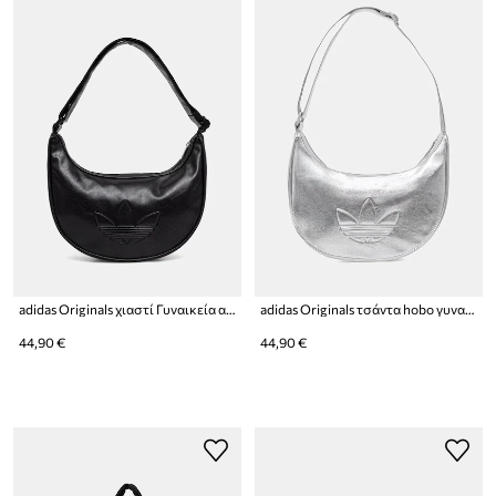
adidas Originals χιαστί Γυναικεία από απομίμηση δέρματος Adicolor
adidas Originals τσάντα hobo γυναικεία από απομίμηση δέρματος Adicolor
44,90 €
44,90 €