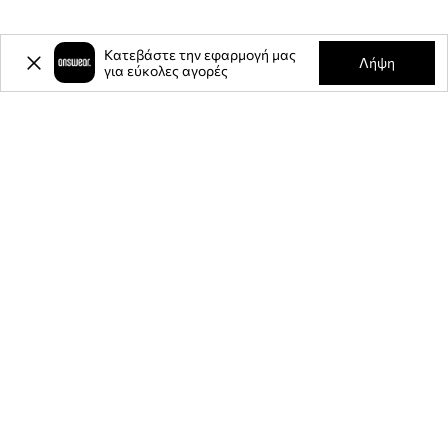
Κατεβάστε την εφαρμογή μας
Λήψη
για εύκολες αγορές
-20%
έκπτωση στην πρώτη σας
αγορά** για την εγγραφή σας στο
ενημερωτικό μας δελτίο.
Γίνετε μέλος της κοινότητάς μας για να λαμβάνετε πληροφορίες
σχετικά με τις τελευταίες προσφορές και προϊόντα.