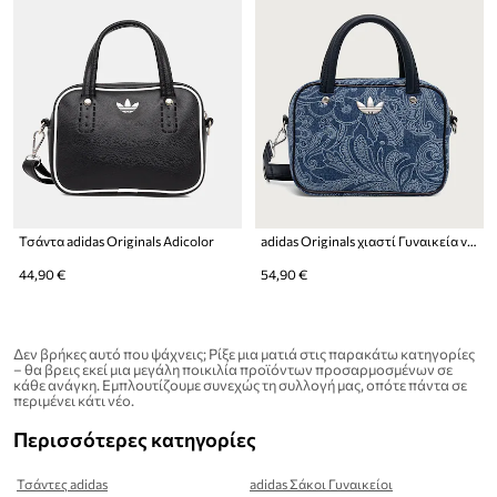
Τσάντα adidas Originals Adicolor
adidas Originals χιαστί Γυναικεία ντένιμ Liberty London Square Bag
44,90 €
54,90 €
Δεν βρήκες αυτό που ψάχνεις; Ρίξε μια ματιά στις παρακάτω κατηγορίες
– θα βρεις εκεί μια μεγάλη ποικιλία προϊόντων προσαρμοσμένων σε
κάθε ανάγκη. Εμπλουτίζουμε συνεχώς τη συλλογή μας, οπότε πάντα σε
περιμένει κάτι νέο.
Περισσότερες κατηγορίες
Τσάντες adidas
adidas Σάκοι Γυναικείοι