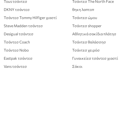
Tous τσάντεσ
Τσάντεσ The North Face
DKNY τσάντεσ
θηκη λαπτοπ
Τσάντεσ Tommy Hilfiger χιαστί
Τσάντεσ ώμου
Steve Madden τσάντεσ
Τσάντεσ shopper
Desigual τσάντεσ
Αθλητικά σακίδια πλάτησ
Τσάντεσ Coach
Τσάντεσ θαλάσσησ
Τσάντεσ Nobo
Τσάντεσ χειρόσ
Eastpak τσάντεσ
Γυναικείεσ τσάντεσ χιαστί
Vans τσάντεσ
Σάκοι