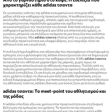
χαρακτηρίζει κάθε adidas τσαντα
Οι γυναικείες τσάντες της adidas ενσωματώνουν στοιχεία αθλητικής
μόδας αλλά και καθημερινής πρακτικότητας. Η αισθητική τους
ακολουθεί καθαρές γραμμές, απαλές υφές και λειτουργικό σχεδιασμό,
ενσωματώνοντας παράλληλα χρώματα και σχέδια που
αντικατοπτρίζουν την ταυτότητα του brand. Από tote επιλογές για
καθημερινή χρήση έως backpack μοντέλα για απαιτητικές ημέρες, οι
γυναίκες μπορούν να επιλέξουν ανάμεσα σε μια ποικιλία που καλύπτει
όλες τις ανάγκες. Μία
adidas τσαντα
πλάτης από τις γυναικείες σειρές
συνδυάζει πρακτικότητα και ελαφρύ βάρος, ενώ ταιριάζει τόσο σε
αθλητικό όσο και casual στυλ.
Η συλλογή περιλαμβάνει και αξεσουάρ που προσφέρουν ολοκληρωμένη
εμπειρία, ενώ η φιλοσοφία της adidas επικεντρώνεται στο να δημιουργεί
προϊόντα που διευκολύνουν την καθημερινότητα. Κάθε
adidas τσαντα
αντανακλά τον αθλητικό χαρακτήρα της μάρκας, χωρίς όμως να
περιορίζεται αποκλειστικά σε αθλητικές περιστάσεις. Πολλές από τις
τσάντες χρησιμοποιούνται εξίσου εύκολα σε σχολικό περιβάλλον, στη
δουλειά ή στη βόλτα. Οι επιλογές σε μέγεθος και σχεδιασμό επιτρέπουν
στον χρήστη να βρει το ιδανικό μοντέλο για κάθε περίσταση, ενώ οι
ειδικά διαμορφωμένες θήκες για παπούτσια ή για προπόνηση καθιστούν
τις αθλητικές τσάντες adidas ιδανικές για όσους ζουν με έντονο ρυθμό.
adidas τσαντα: Το meet-point του αθλητισμού και
της μόδας
Η adidas επενδύει εδώ και χρόνια στην πρακτικότητα και στη διαρκή
βελτίωση της εμπειρίας του χρήστη. Τα προϊόντα της εταιρείας
σχεδιάζονται με γνώμονα την οργάνωση και την ευκολία, ώστε κάθε