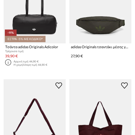
-11%
ΕΞΤΡΑ -5% ΜΕ ΚΩΔΙΚΟ*
Τσάντα adidas Originals Adicolor
adidas Originals τσαντάκι μέσης γυναικείο Adicolor
Τρέχουσα τιμή:
39,90 €
27,90 €
Αρχική τιμή:
44,90 €
Η χαμηλότερη τιμή:
44,90 €