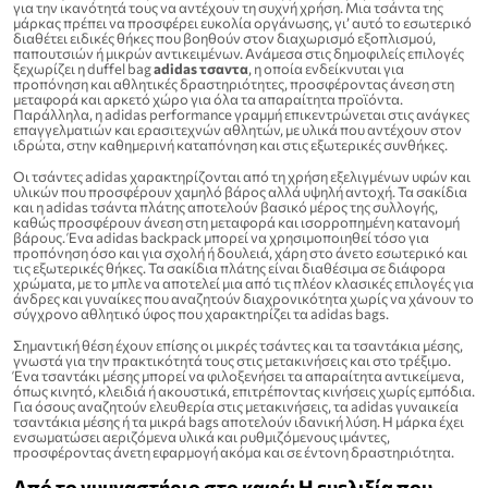
για την ικανότητά τους να αντέχουν τη συχνή χρήση. Μια τσάντα της
μάρκας πρέπει να προσφέρει ευκολία οργάνωσης, γι’ αυτό το εσωτερικό
διαθέτει ειδικές θήκες που βοηθούν στον διαχωρισμό εξοπλισμού,
παπουτσιών ή μικρών αντικειμένων. Ανάμεσα στις δημοφιλείς επιλογές
ξεχωρίζει η duffel bag
adidas τσαντα
, η οποία ενδείκνυται για
προπόνηση και αθλητικές δραστηριότητες, προσφέροντας άνεση στη
μεταφορά και αρκετό χώρο για όλα τα απαραίτητα προϊόντα.
Παράλληλα, η adidas performance γραμμή επικεντρώνεται στις ανάγκες
επαγγελματιών και ερασιτεχνών αθλητών, με υλικά που αντέχουν στον
ιδρώτα, στην καθημερινή καταπόνηση και στις εξωτερικές συνθήκες.
Οι τσάντες adidas χαρακτηρίζονται από τη χρήση εξελιγμένων υφών και
υλικών που προσφέρουν χαμηλό βάρος αλλά υψηλή αντοχή. Τα σακίδια
και η adidas τσάντα πλάτης αποτελούν βασικό μέρος της συλλογής,
καθώς προσφέρουν άνεση στη μεταφορά και ισορροπημένη κατανομή
βάρους. Ένα adidas backpack μπορεί να χρησιμοποιηθεί τόσο για
προπόνηση όσο και για σχολή ή δουλειά, χάρη στο άνετο εσωτερικό και
τις εξωτερικές θήκες. Τα σακίδια πλάτης είναι διαθέσιμα σε διάφορα
χρώματα, με το μπλε να αποτελεί μια από τις πλέον κλασικές επιλογές για
άνδρες και γυναίκες που αναζητούν διαχρονικότητα χωρίς να χάνουν το
σύγχρονο αθλητικό ύφος που χαρακτηρίζει τα adidas bags.
Σημαντική θέση έχουν επίσης οι μικρές τσάντες και τα τσαντάκια μέσης,
γνωστά για την πρακτικότητά τους στις μετακινήσεις και στο τρέξιμο.
Ένα τσαντάκι μέσης μπορεί να φιλοξενήσει τα απαραίτητα αντικείμενα,
όπως κινητό, κλειδιά ή ακουστικά, επιτρέποντας κινήσεις χωρίς εμπόδια.
Για όσους αναζητούν ελευθερία στις μετακινήσεις, τα adidas γυναικεία
τσαντάκια μέσης ή τα μικρά bags αποτελούν ιδανική λύση. Η μάρκα έχει
ενσωματώσει αεριζόμενα υλικά και ρυθμιζόμενους ιμάντες,
προσφέροντας άνετη εφαρμογή ακόμα και σε έντονη δραστηριότητα.
Από το γυμναστήριο στο καφέ: Η ευελιξία που