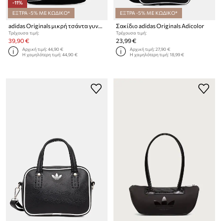
-11%
ΕΞΤΡΑ -5% ΜΕ ΚΩΔΙΚΟ*
ΕΞΤΡΑ -5% ΜΕ ΚΩΔΙΚΟ*
adidas Originals μικρή τσάντα γυναικεία από απομίμηση δέρματος
Σακίδιο adidas Originals Adicolor
Τρέχουσα τιμή:
Τρέχουσα τιμή:
39,90 €
23,99 €
Αρχική τιμή:
44,90 €
Αρχική τιμή:
27,90 €
Η χαμηλότερη τιμή:
44,90 €
Η χαμηλότερη τιμή:
18,99 €