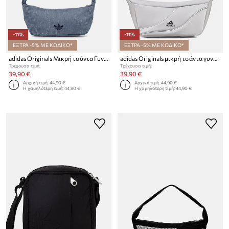
-11%
-11%
ΕΞΤΡΑ -5% ΜΕ ΚΩΔΙΚΟ*
ΕΞΤΡΑ -5% ΜΕ ΚΩΔΙΚΟ*
adidas Originals Μικρή τσάντα Γυναικεία βαμβακερή
adidas Originals μικρή τσάντα γυναικεία
Τρέχουσα τιμή:
Τρέχουσα τιμή:
39,90 €
39,90 €
Αρχική τιμή:
44,90 €
Αρχική τιμή:
44,90 €
Η χαμηλότερη τιμή:
44,90 €
Η χαμηλότερη τιμή:
44,90 €