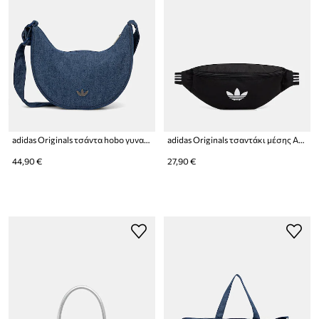
adidas Originals τσάντα hobo γυναικεία ντένιμ Adicolor
adidas Originals τσαντάκι μέσης Adicolor
44,90 €
27,90 €