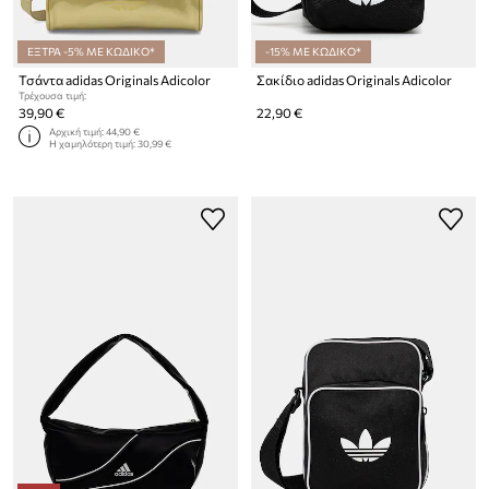
ΕΞΤΡΑ -5% ΜΕ ΚΩΔΙΚΟ*
-15% ΜΕ ΚΩΔΙΚΟ*
Τσάντα adidas Originals Adicolor
Σακίδιο adidas Originals Adicolor
Τρέχουσα τιμή:
39,90 €
22,90 €
Αρχική τιμή:
44,90 €
Η χαμηλότερη τιμή:
30,99 €