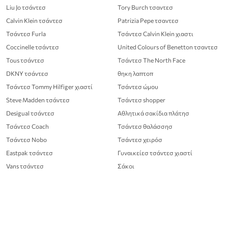
Liu Jo τσάντεσ
Tory Burch τσαντεσ
Calvin Klein τσάντεσ
Patrizia Pepe τσαντεσ
Τσάντεσ Furla
Τσάντεσ Calvin Klein χιαστι
Coccinelle τσάντεσ
United Colours of Benetton τσαντεσ
Tous τσάντεσ
Τσάντεσ The North Face
DKNY τσάντεσ
θηκη λαπτοπ
Τσάντεσ Tommy Hilfiger χιαστί
Τσάντεσ ώμου
Steve Madden τσάντεσ
Τσάντεσ shopper
Desigual τσάντεσ
Αθλητικά σακίδια πλάτησ
Τσάντεσ Coach
Τσάντεσ θαλάσσησ
Τσάντεσ Nobo
Τσάντεσ χειρόσ
Eastpak τσάντεσ
Γυναικείεσ τσάντεσ χιαστί
Vans τσάντεσ
Σάκοι