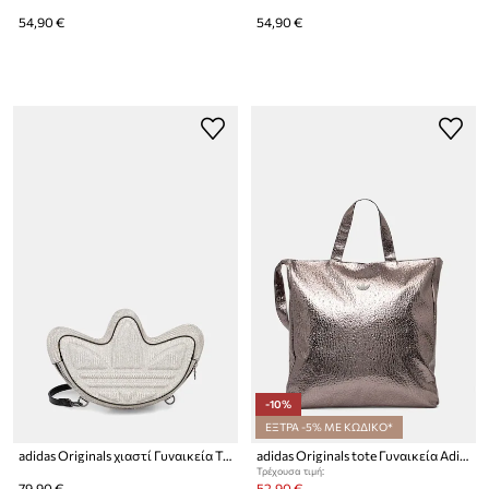
54,90 €
54,90 €
-10%
ΕΞΤΡΑ -5% ΜΕ ΚΩΔΙΚΟ*
adidas Originals χιαστί Γυναικεία Trefoil
adidas Originals tote Γυναικεία Adicolor
Τρέχουσα τιμή:
79,90 €
52,90 €