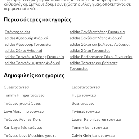
κάθε ανάγκη. Εμπλουτίζουμε συνεχώς τη συλλογή μας, οπότε πάντα σε
περιμένει κάτι νέο.
Περισσότερες κατηγορίες
Τσάντες adidas
adidas Σακίδια πλάτης Γυναικεία
adidas Αξεσουάρ Ανδρικά
adidas Σακίδια πλάτης Ανδρικά
adidas Αξεσουάρ Γυναικεία
adidas Σάκοι και βαλίτσες Ανδρικοί
adidas Σάκοι Ανδρικοί
adidas Σάκοι Γυναικείοι
adidas Τσαντάκια Μέσης Γυναικεία
adidas Performance Σάκοι Γυναικείοι
adidas Τσαντάκια μέσης Ανδρικά
adidas Τσάντες και βαλίτσες
Γυναικείες
Δημοφιλείς κατηγορίες
Guess τσάντεσ
Lacoste τσάντεσ
Tommy Hilfiger τσάντεσ
Hugo τσαντεσ
Τσάντεσ χιαστί Guess
Boss τσαντεσ
Love Moschino τσάντεσ
Twinset τσαντεσ
Τσάντεσ Michael Kors
Lauren Ralph Lauren τσαντεσ
Karl Lagerfeld τσάντεσ
Tommy Jeans τσαντεσ
Τσάντεσ Love Moschino χιαστι
Calvin Klein Jeans τσαντεσ