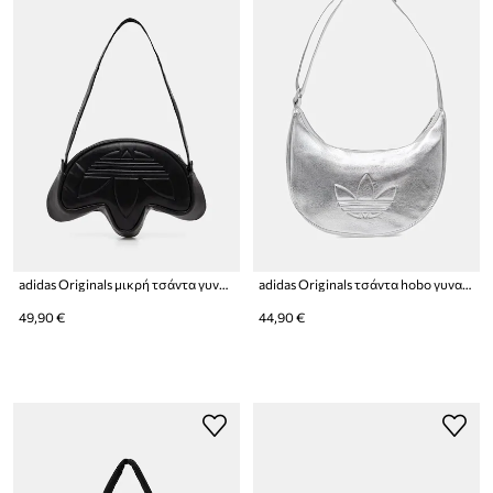
adidas Originals μικρή τσάντα γυναικεία από απομίμηση δέρματος Trefoil
adidas Originals τσάντα hobo γυναικεία από απομίμηση δέρματος Adicolor
49,90 €
44,90 €