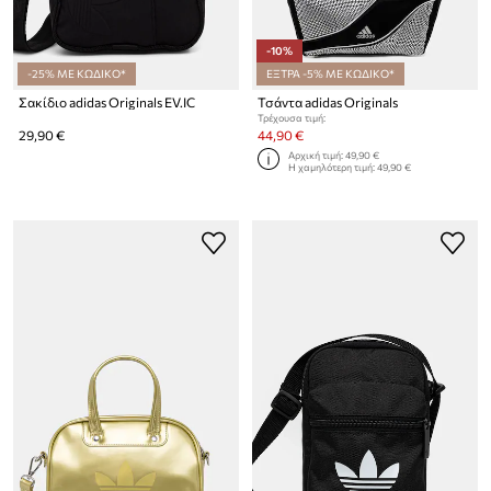
-10%
-25% ΜΕ ΚΩΔΙΚΟ*
ΕΞΤΡΑ -5% ΜΕ ΚΩΔΙΚΟ*
Σακίδιο adidas Originals EV.IC
Τσάντα adidas Originals
Τρέχουσα τιμή:
29,90 €
44,90 €
Αρχική τιμή:
49,90 €
Η χαμηλότερη τιμή:
49,90 €