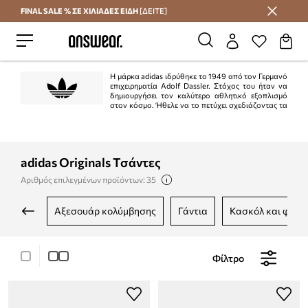
FINAL SALE % ΣΕ ΧΙΛΙΑΔΕΣ ΕΙΔΗ
[ΔΕΙΤΕ]
Εξοικονομήστε με το Answear Club
Η μάρκα adidas ιδρύθηκε το 1949 από τον Γερμανό
επιχειρηματία Adolf Dassler. Στόχος του ήταν να
δημιουργήσει τον καλύτερο αθλητικό εξοπλισμό
στον κόσμο. Ήθελε να το πετύχει σχεδιάζοντας τα
καλύτερα παπούτσια που χρησιμοποιούνται για αθλήματα, προστατεύοντας
τους αθλητές από ατυχήματα και διασφαλίζοντας την υψηλή αντοχή του
προϊόντος. Ο στόχος επιτεύχθηκε στο 100%.
adidas Originals Τσάντες
Αριθμός επιλεγμένων προϊόντων: 35
αξεσουάρ κολύμβησης
γάντια
κασκόλ και φουλ
Φίλτρο