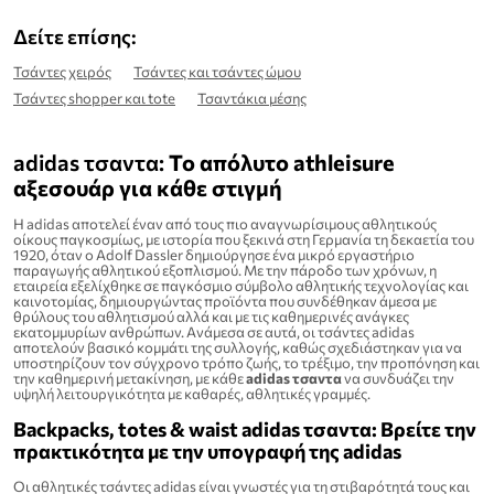
Δείτε επίσης:
Τσάντες χειρός
Τσάντες και τσάντες ώμου
Τσάντες shopper και tote
Τσαντάκια μέσης
adidas τσαντα:
Το απόλυτο athleisure
αξεσουάρ για κάθε στιγμή
Η adidas αποτελεί έναν από τους πιο αναγνωρίσιμους αθλητικούς
οίκους παγκοσμίως, με ιστορία που ξεκινά στη Γερμανία τη δεκαετία του
1920, όταν ο Adolf Dassler δημιούργησε ένα μικρό εργαστήριο
παραγωγής αθλητικού εξοπλισμού. Με την πάροδο των χρόνων, η
εταιρεία εξελίχθηκε σε παγκόσμιο σύμβολο αθλητικής τεχνολογίας και
καινοτομίας, δημιουργώντας προϊόντα που συνδέθηκαν άμεσα με
θρύλους του αθλητισμού αλλά και με τις καθημερινές ανάγκες
εκατομμυρίων ανθρώπων. Ανάμεσα σε αυτά, οι τσάντες adidas
αποτελούν βασικό κομμάτι της συλλογής, καθώς σχεδιάστηκαν για να
υποστηρίζουν τον σύγχρονο τρόπο ζωής, το τρέξιμο, την προπόνηση και
την καθημερινή μετακίνηση, με κάθε
adidas τσαντα
να συνδυάζει την
υψηλή λειτουργικότητα με καθαρές, αθλητικές γραμμές.
Backpacks, totes & waist adidas τσαντα: Βρείτε την
πρακτικότητα με την υπογραφή της adidas
Οι αθλητικές τσάντες adidas είναι γνωστές για τη στιβαρότητά τους και