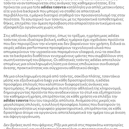
τσάντα να ανταποκρίνεται στις ανάγκες της καθημερινότητας. Είτε
πρόκειται για μια tote
adidas τσαντα
κατάλληλη για απλές μετακινήσεις
είτε για ένα backpack που μπορεί να σταθεί σε απαιτητικά
περιβάλλοντα, η μάρκα διατηρεί σταθερά τον προσανατολισμό της στην
ποιότητα. Το εσωτερικό των τσαντών, με τις προσεκτικά τοποθετημένες
θήκες, επιτρέπει την άμεση πρόσβαση στα απαραίτητα αντικείμενα και
εξασφαλίζει οργάνωση χωρίς κόπο.
Στις αθλητικές δραστηριότητες, όπως το τρέξιμο, η χρήση μιας adidas
τσάντας είναι ιδιαίτερα βολική, καθώς η μάρκα έχει σχεδιάσει προϊόντα
που δεν περιορίζουν την κίνηση και δεν βαραίνουν τον χρήστη. Ειδικά οι
σειρές adidas performance προσφέρουν τεχνολογικά υλικά που
απομακρύνουν την υγρασία και παραμένουν ελαφριά, ενώ τα σακίδια
και τα backpacks διαθέτουν ενισχυμένους ιμάντες που συμβάλλουν στη
σωστή κατανομή του βάρους. Οι αθλητικές τσάντες adidas αποτελούν
επομένως μια ολοκληρωμένη λύση για όσους επιδιώκουν συνδυασμό
άνεσης, πρακτικότητας και σύγχρονου αθλητικού design.
Με μια ολοκληρωμένη σειρά από τσάντες, σακίδια πλάτης, τσαντάκια
μέσης και εξειδικευμένα bags για κάθε δραστηριότητα, η adidas
προσφέρει επιλογές που καλύπτουν διαφορετικές ανάγκες και
προτιμήσεις. Η μάρκα παραμένει πιστή στην αθλητική της κληρονομιά,
δημιουργώντας προϊόντα που αναδεικνύουν το στυλ και εξυπηρετούν
την καθημερινή χρήση, επιτρέποντας σε κάθε χρήστη να επιλέξει την
adidas τσαντα
που του ταιριάζει απόλυτα. Ανάμεσα στις μικρές και
μεγαλύτερες επιλογές, η συλλογή προσφέρει λύσεις που διατηρούν τη
λειτουργικότητα ως κορυφαίο χαρακτηριστικό, επιτρέποντας σε κάθε
δραστήριο άτομο να οργανώνει αποτελεσματικά την ημέρα του με άνεση
και άψογη οργάνωση.
Δεν βρήκες αυτό που ψάχνεις; Ρίξε μια ματιά στις παρακάτω κατηγορίες
– θα βρεις εκεί μια μεγάλη ποικιλία προϊόντων προσαρμοσμένων σε