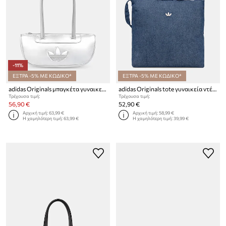
-11%
ΕΞΤΡΑ -5% ΜΕ ΚΩΔΙΚΟ*
ΕΞΤΡΑ -5% ΜΕ ΚΩΔΙΚΟ*
adidas Originals μπαγκέτα γυναικεία
adidas Originals tote γυναικεία ντένιμ Adicolor
Τρέχουσα τιμή:
Τρέχουσα τιμή:
56,90 €
52,90 €
Αρχική τιμή:
63,99 €
Αρχική τιμή:
58,99 €
Η χαμηλότερη τιμή:
63,99 €
Η χαμηλότερη τιμή:
39,99 €