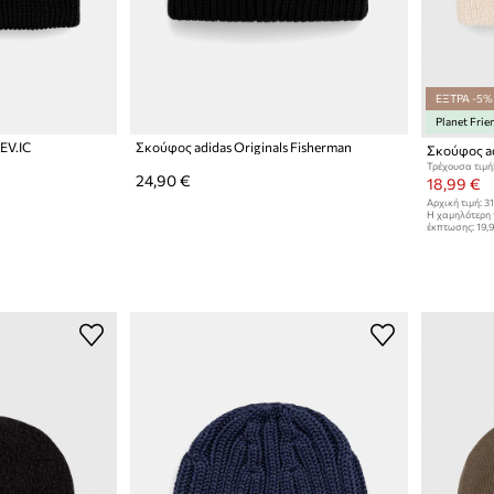
ΕΞΤΡΑ -5%
Planet Frie
 EV.IC
Σκούφος adidas Originals Fisherman
Σκούφος ad
Τρέχουσα τιμή
24,90 €
18,99 €
Αρχική τιμή:
31
Η χαμηλότερη 
έκπτωσης:
19,