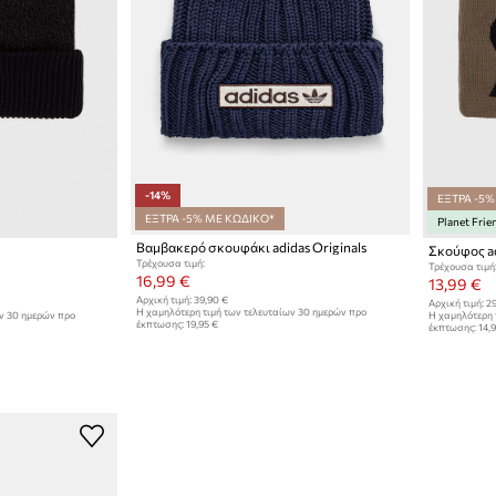
-14%
ΕΞΤΡΑ -5%
ΕΞΤΡΑ -5% ΜΕ ΚΩΔΙΚΟ*
Planet Frie
Βαμβακερό σκουφάκι adidas Originals
Σκούφος ad
Τρέχουσα τιμή:
Τρέχουσα τιμή
16,99 €
13,99 €
Αρχική τιμή:
39,90 €
Αρχική τιμή:
29
Η χαμηλότερη τιμή των τελευταίων 30 ημερών προ
ων 30 ημερών προ
Η χαμηλότερη 
έκπτωσης:
19,95 €
έκπτωσης:
14,