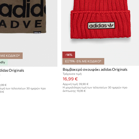
-14%
 ΜΕ ΚΩΔΙΚΟ*
ΕΞΤΡΑ -5% ΜΕ ΚΩΔΙΚΟ*
ndly
Βαμβακερό σκουφάκι adidas Originals
idas Originals
Τρέχουσα τιμή:
:
16,99 €
Αρχική τιμή:
39,90 €
,99 €
Η χαμηλότερη τιμή των τελευταίων 30 ημερών προ
τιμή των τελευταίων 30 ημερών προ
έκπτωσης:
19,95 €
99 €