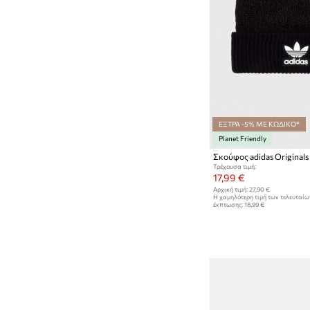
ΕΞΤΡΑ -5% ΜΕ ΚΩΔΙΚΟ*
Planet Friendly
Σκούφος adidas Originals
Τρέχουσα τιμή:
17,99 €
Αρχική τιμή:
27,90 €
Η χαμηλότερη τιμή των τελευταί
έκπτωσης:
18,99 €