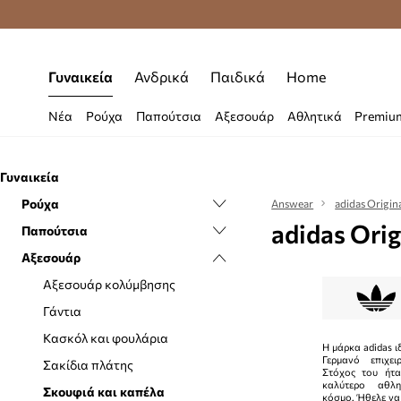
Δωρεάν μεταφορικά από 70 €
Γυναικεία
Ανδρικά
Παιδικά
Home
Νέα
Ρούχα
Παπούτσια
Αξεσουάρ
Αθλητικά
Premiu
Γυναικεία
Ρούχα
Answear
adidas Origin
adidas Ori
Παπούτσια
Εσώρουχα
Αξεσουάρ
Κάλτσες
Casual και μοκασίνια
Μαγιό
Sneakers
Αξεσουάρ κολύμβησης
Μπλούζες και πουκάμισα
Αθλητικά
Γάντια
Μπουφάν
Μπαλαρίνες
Κασκόλ και φουλάρια
Η μάρκα adidas 
Γερμανό επιχει
Ολόσωμες φόρμες
Πάνινα
Σακίδια πλάτης
Στόχος του ήτα
καλύτερο αθλη
Παντελόνια και κολάν
Σαγιονάρες και σανδάλια
Σκουφιά και καπέλα
κόσμο. Ήθελε να