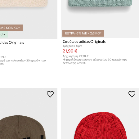
 ΜΕ ΚΩΔΙΚΟ*
ΕΞΤΡΑ -5% ΜΕ ΚΩΔΙΚΟ*
ndly
Σκούφος adidas Originals
idas Originals
Τρέχουσα τιμή:
:
21,99 €
Αρχική τιμή:
29,90 €
,99 €
Η χαμηλότερη τιμή των τελευταίων 30 ημερών προ
τιμή των τελευταίων 30 ημερών προ
έκπτωσης:
22,99 €
99 €