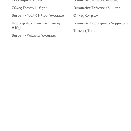
s
Σκουλαρίκια Guess
Γυναικείες Τσάντες Μαύρες
Ζώνες Tommy Hilfiger
Γυναικείες Τσάντες Κόκκινες
Burberry Γυαλιά Ηλίου Γυναικεια
Θήκες Κινητών
Πορτοφόλια Γυναικεία Tommy
Γυναικεία Πορτοφόλια Δερμάτινα
Hilfiger
Τσάντες Tous
Burberry Ρολόγια Γυναικεια