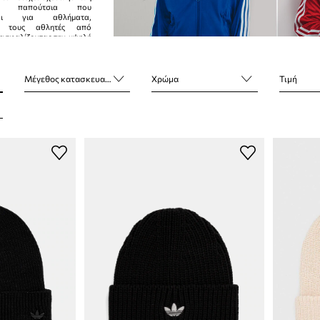
α παπούτσια που
νται για αθλήματα,
ας τους αθλητές από
ιασφαλίζοντας την υψηλή
ροϊόντος. Ο στόχος
100%.
Μέγεθος κατασκευαστή
Χρώμα
Τιμή