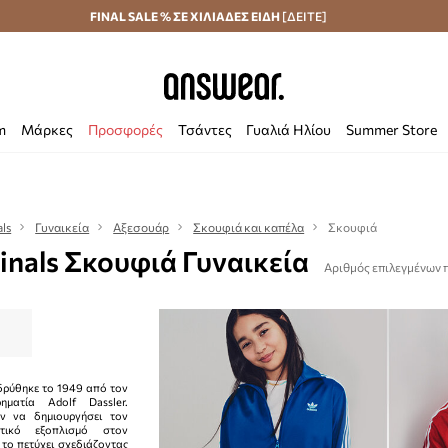
Αποστολή σε 24 ώρες
FINAL SALE % ΣΕ ΧΙΛΙΑΔΕΣ ΕΙΔΗ
Εξοικονομήστε με το Answear Club
[ΔΕΙΤΕ]
m
Μάρκες
Προσφορές
Τσάντες
Γυαλιά Ηλίου
Summer Store
als
Γυναικεία
Αξεσουάρ
Σκουφιά και καπέλα
Σκουφιά
ginals Σκουφιά Γυναικεία
Αριθμός επιλεγμένων 
ιδρύθηκε το 1949 από τον
ρηματία Adolf Dassler.
ν να δημιουργήσει τον
τικό εξοπλισμό στον
 το πετύχει σχεδιάζοντας