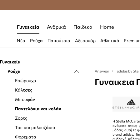
Δωρεάν μεταφορικά από 70 €
Γυναικεία
Ανδρικά
Παιδικά
Home
Νέα
Ρούχα
Παπούτσια
Αξεσουάρ
Αθλητικά
Premiu
Γυναικεία
Ρούχα
Answear
adidas by Ste
Γυναικεια 
Εσώρουχα
Κάλτσες
Μπουφάν
Παντελόνια και κολάν
Σορτς
Η Stella McCart
ανάμεσα στους μ
Τοπ και μπλουζάκια
μόδας, αυτή τη 
brand adidas, δ
Φορέματα
συλλογή αθλητι