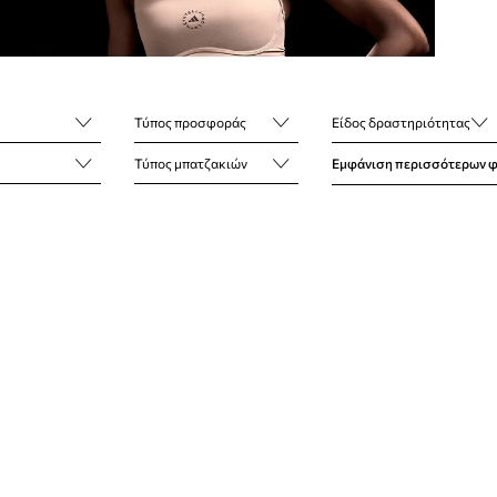
Τύπος προσφοράς
Είδος δραστηριότητας
Τύπος μπατζακιών
Εμφάνιση περισσότερων 