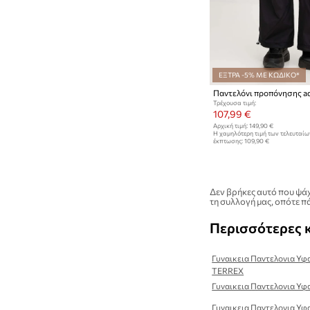
ΕΞΤΡΑ -5% ΜΕ ΚΩΔΙΚΟ*
Τρέχουσα τιμή:
107,99 €
Αρχική τιμή:
149,90 €
Η χαμηλότερη τιμή των τελευταί
έκπτωσης:
109,90 €
Δεν βρήκες αυτό που ψάχ
τη συλλογή μας, οπότε πά
Περισσότερες 
Γυναικεια Παντελονια Υφ
TERREX
Γυναικεια Παντελονια Υ
Γυναικεια Παντελονια Υφ