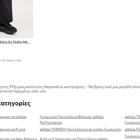
Παντελόνι προπόνησης adidas by Stella McCartney
ων 30 ημερών προ
νεις; Ρίξε μια ματιά στις παρακάτω κατηγορίες – θα βρεις εκεί μια μεγάλη
ντα σε περιμένει κάτι νέο.
κατηγορίες
ασματινα adidas
Γυναικεία Παντελόνια Φόρμασ adidas
adidas T
Performance
Γυναικεί
φασματινα Puma
adidas TERREX Παντελόνια και κολάν Γυναικεία
adidas Π
Γυναικε
ασματινα New Balance
Ανδρικά Υφασμάτινα Παντελόνια adidas