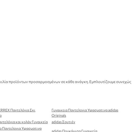
 ποικιλία προϊόντων προσαρμοσμένων σε κάθε ανάγκη. Εμπλουτίζουμε συνεχώς
ERREX Παντελόνια Σκι
Γυναικεια Παντελονια Υφασματινα adidas
α
Originals
αντελόνια και κολάν Γυναικεία
adidas Σουτιέν
ια Παντελονια Υφασματινα
adidas Πουκάμισα Γυναικεία