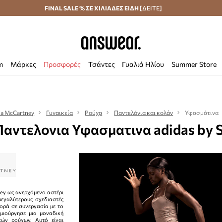
Αποστολή σε 24 ώρες
FINAL SALE % ΣΕ ΧΙΛΙΑΔΕΣ ΕΙΔΗ
Εξοικονομήστε με το Answear Club
[ΔΕΙΤΕ]
m
Μάρκες
Προσφορές
Τσάντες
Γυαλιά Ηλίου
Summer Store
lla McCartney
Γυναικεία
Ρούχα
Παντελόνια και κολάν
Υφασμάτινα
Παντελονια Υφασματινα adidas by 
ney ως ανερχόμενο αστέρι
εγαλύτερους σχεδιαστές
φορά σε συνεργασία με το
ημιούργησε μια μοναδική
κών ρούχων. Αυτό είναι