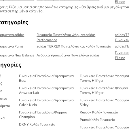
Ellesse
νεις; Ρίξε μια ματιά στις παρακάτω κατηγορίες – θα βρεις εκεί μια μεγάλη
ντα σε περιμένει κάτι νέο.
κατηγορίες
ασματινα adidas
Γυναικεία Παντελόνια Φόρμασ adidas
adidas T
Performance
Γυναικεί
φασματινα Puma
adidas TERREX Παντελόνια και κολάν Γυναικεία
adidas Π
Γυναικε
ασματινα New Balance
Ανδρικά Υφασμάτινα Παντελόνια adidas
Ellesse
τηγορίες
β
Γυναικεια Παντελονια Υφασματινα
Γυναικεια Παντελονια Υφασμα
Boss
Tommy Hilfiger
εζ
Γυναικεια Παντελονια Υφασματινα
Γυναικεία Παντελόνια Φόρμασ
λε
Answear Lab
Tommy Hilfiger
άσινα
Γυναικεια Παντελονια Υφασματινα
Γυναικεια Παντελονια Υφασμα
Calvin Klein
Sisley
λόμεσα
Γυναικεία Παντελόνια Φόρμασ
Reebok Κολάν Γυναικεία
Champion
υκά
Puma Κολάν Γυναικεία
DKNY Κολάν Γυναικεία
Γυναικεια Παντελονια Υφασμα