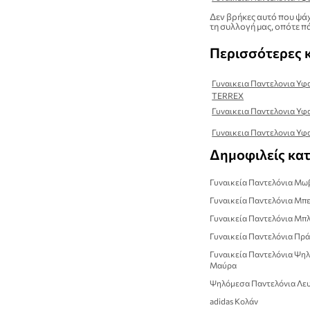
Δεν βρήκες αυτό που ψάχ
τη συλλογή μας, οπότε πά
Περισσότερες 
Γυναικεια Παντελονια Υφ
TERREX
Γυναικεια Παντελονια Υ
Γυναικεια Παντελονια Υφ
Δημοφιλείς κα
Γυναικεία Παντελόνια Μω
Γυναικεία Παντελόνια Μπ
Γυναικεία Παντελόνια Μπ
Γυναικεία Παντελόνια Πρ
Γυναικεία Παντελόνια Ψη
Μαύρα
Ψηλόμεσα Παντελόνια Λε
adidas Κολάν