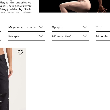
δειγμα ότι μπορείτε να
α και θηλυκή όταν κάνετε
λλογή adidas by Stella
σας κάνει να νιώθετε
νετοι σε κάθε προπόνηση.
Μέγεθος κατασκευαστή
Χρώμα
Τιμή
Κόψιμο
Μήκος ποδιού
Μοντέλο