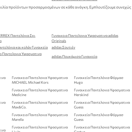
 ποικιλία προϊόντων προσαρμοσμένων σε κάθε ανάγκη. Εμπλουτίζουμε συνεχώς
ERREX Παντελόνια Σκι
Γυναικεια Παντελονια Υφασματινα adidas
α
Originals
αντελόνια και κολάν Γυναικεία
adidas Σουτιέν
ια Παντελονια Υφασματινα
adidas Πουκάμισα Γυναικεία
τινα
Γυναικεια Παντελονια Υφασματινα
Γυναικεία Παντελόνια Φόρμασ
MICHAEL Michael Kors
Hugo
Γυναικεια Παντελονια Υφασματινα
Γυναικεια Παντελονια Υφασματινα
Medicine
Herskind
τινα
Γυναικεια Παντελονια Υφασματινα
Γυναικεια Παντελονια Υφασματινα
Max&Co.
Guess
Γυναικεια Παντελονια Υφασματινα
Γυναικεία Παντελόνια Φόρμασ
Marella
Guess
Γυναικεια Παντελονια Υφασματινα
Γυναικεια Παντελονια Υφασματινα
τινα
Liu Jo
Gestuz