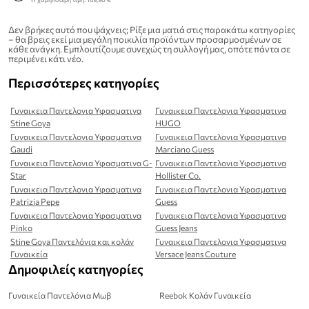
Δεν βρήκες αυτό που ψάχνεις; Ρίξε μια ματιά στις παρακάτω κατηγορίες
– θα βρεις εκεί μια μεγάλη ποικιλία προϊόντων προσαρμοσμένων σε
κάθε ανάγκη. Εμπλουτίζουμε συνεχώς τη συλλογή μας, οπότε πάντα σε
περιμένει κάτι νέο.
Περισσότερες κατηγορίες
Γυναικεια Παντελονια Υφασματινα
Γυναικεια Παντελονια Υφασματινα
Stine Goya
HUGO
Γυναικεια Παντελονια Υφασματινα
Γυναικεια Παντελονια Υφασματινα
Gaudi
Marciano Guess
Γυναικεια Παντελονια Υφασματινα G-
Γυναικεια Παντελονια Υφασματινα
Star
Hollister Co.
Γυναικεια Παντελονια Υφασματινα
Γυναικεια Παντελονια Υφασματινα
Patrizia Pepe
Guess
Γυναικεια Παντελονια Υφασματινα
Γυναικεια Παντελονια Υφασματινα
Pinko
Guess Jeans
Stine Goya Παντελόνια και κολάν
Γυναικεια Παντελονια Υφασματινα
Γυναικεία
Versace Jeans Couture
Δημοφιλείς κατηγορίες
Γυναικεία Παντελόνια Μωβ
Reebok Κολάν Γυναικεία