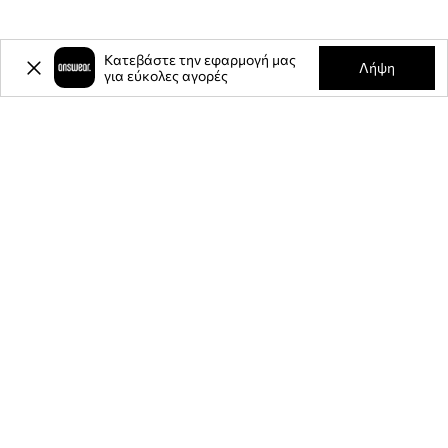
Κατεβάστε την εφαρμογή μας
Λήψη
για εύκολες αγορές
-20%
έκπτωση στην πρώτη σας
αγορά** για την εγγραφή σας στο
ενημερωτικό μας δελτίο.
Γίνετε μέλος της κοινότητάς μας για να λαμβάνετε πληροφορίες
σχετικά με τις τελευταίες προσφορές και προϊόντα.