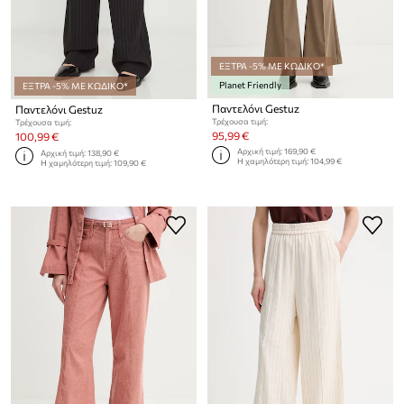
ΕΞΤΡΑ -5% ΜΕ ΚΩΔΙΚΟ*
Planet Friendly
ΕΞΤΡΑ -5% ΜΕ ΚΩΔΙΚΟ*
Παντελόνι Gestuz
Παντελόνι Gestuz
Τρέχουσα τιμή:
Τρέχουσα τιμή:
95,99 €
100,99 €
Αρχική τιμή:
169,90 €
Αρχική τιμή:
138,90 €
Η χαμηλότερη τιμή:
104,99 €
Η χαμηλότερη τιμή:
109,90 €