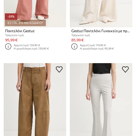
-31%
ΕΞΤΡΑ -5% ΜΕ ΚΩΔΙΚΟ*
Παντελόνι Gestuz
Gestuz Παντελόνι Γυναικείο με πρόσμιξη λινού
Τρέχουσα τιμή:
Τρέχουσα τιμή:
95,99 €
85,99 €
Αρχική τιμή:
139,90 €
Αρχική τιμή:
119,90 €
Η χαμηλότερη τιμή:
139,90 €
Η χαμηλότερη τιμή:
90,99 €