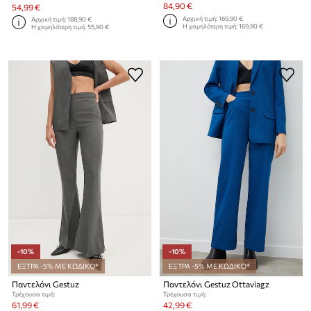
84,90 €
54,99 €
Αρχική τιμή:
169,90 €
Αρχική τιμή:
188,90 €
Η χαμηλότερη τιμή:
169,90 €
Η χαμηλότερη τιμή:
55,90 €
-10%
-10%
ΕΞΤΡΑ -5% ΜΕ ΚΩΔΙΚΟ*
ΕΞΤΡΑ -5% ΜΕ ΚΩΔΙΚΟ*
Παντελόνι Gestuz
Παντελόνι Gestuz Ottaviagz
Τρέχουσα τιμή:
Τρέχουσα τιμή:
61,99 €
42,99 €