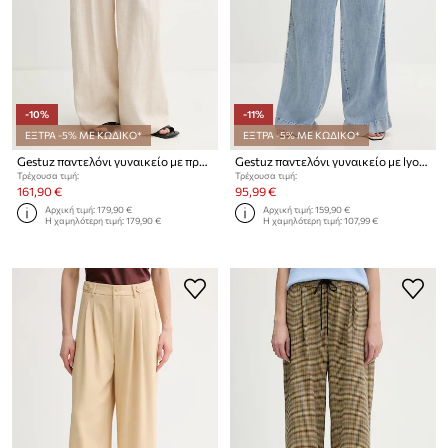
-10%
-11%
ΕΞΤΡΑ -5% ΜΕ ΚΩΔΙΚΟ*
ΕΞΤΡΑ -5% ΜΕ ΚΩΔΙΚΟ*
Gestuz παντελόνι γυναικείο με πρόσμιξη λινού GZriava
Gestuz παντελόνι γυναικείο με lyocell
Τρέχουσα τιμή:
Τρέχουσα τιμή:
161,90 €
95,99 €
Αρχική τιμή:
179,90 €
Αρχική τιμή:
159,90 €
Η χαμηλότερη τιμή:
179,90 €
Η χαμηλότερη τιμή:
107,99 €