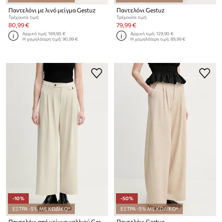
Παντελόνι με λινό μείγμα Gestuz
Παντελόνι Gestuz
Τρέχουσα τιμή:
Τρέχουσα τιμή:
80,99 €
79,99 €
Αρχική τιμή:
169,90 €
Αρχική τιμή:
129,90 €
Η χαμηλότερη τιμή:
90,99 €
Η χαμηλότερη τιμή:
89,99 €
-10%
-50%
ΕΞΤΡΑ -5% ΜΕ ΚΩΔΙΚΟ*
ΕΞΤΡΑ -5% ΜΕ ΚΩΔΙΚΟ*
Παντελόνι από μείγμα μαλλιού Gestuz
Παντελόνι Gestuz