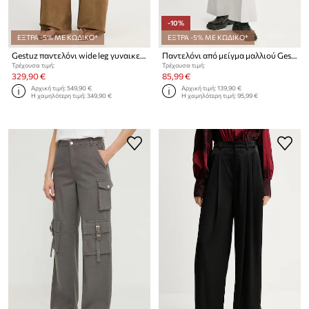
-10%
ΕΞΤΡΑ -5% ΜΕ ΚΩΔΙΚΟ*
ΕΞΤΡΑ -5% ΜΕ ΚΩΔΙΚΟ*
Gestuz παντελόνι wide leg γυναικείο δερμάτινο
Παντελόνι από μείγμα μαλλιού Gestuz
Τρέχουσα τιμή:
Τρέχουσα τιμή:
329,90 €
85,99 €
Αρχική τιμή:
549,90 €
Αρχική τιμή:
139,90 €
Η χαμηλότερη τιμή:
349,90 €
Η χαμηλότερη τιμή:
95,99 €