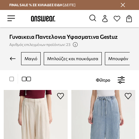
FINAL SALE % ΣΕ ΧΙΛΙΑΔΕΣ ΕΙΔΗ
[ΔΕΙΤΕ]
Εξοικονομήστε με το Answear Club
Γυναικεια Παντελονια Υφασματινα Gestuz
Αριθμός επιλεγμένων προϊόντων: 23
μαγιό
μπλούζες και πουκάμισα
μπουφάν
Φίλτρο