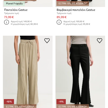
Planet Friendly
ΕΞΤΡΑ -5% ΜΕ ΚΩΔΙΚΟ*
Παντελόνι Gestuz
Βαμβακερό παντελόνι Gestuz
Τρέχουσα τιμή:
Τρέχουσα τιμή:
73,99 €
85,99 €
Αρχική τιμή:
149,90 €
Αρχική τιμή:
169,90 €
Η χαμηλότερη τιμή:
80,99 €
Η χαμηλότερη τιμή:
95,99 €
-10%
-11%
ΕΞΤΡΑ -5% ΜΕ ΚΩΔΙΚΟ*
ΕΞΤΡΑ -5% ΜΕ ΚΩΔΙΚΟ*