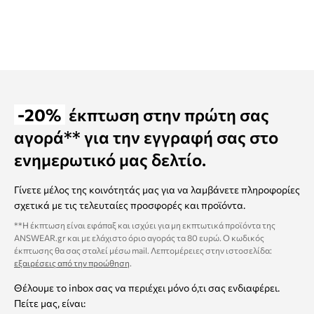
-20%
έκπτωση στην πρώτη σας
αγορά** για την εγγραφή σας στο
ενημερωτικό μας δελτίο.
Γίνετε μέλος της κοινότητάς μας για να λαμβάνετε πληροφορίες
σχετικά με τις τελευταίες προσφορές και προϊόντα.
**Η έκπτωση είναι εφάπαξ και ισχύει για μη εκπτωτικά προϊόντα της
ANSWEAR.gr και με ελάχιστο όριο αγοράς τα 80 ευρώ. Ο κωδικός
έκπτωσης θα σας σταλεί μέσω mail. Λεπτομέρειες στην ιστοσελίδα:
εξαιρέσεις από την προώθηση
.
Θέλουμε το inbox σας να περιέχει μόνο ό,τι σας ενδιαφέρει.
Πείτε μας, είναι: