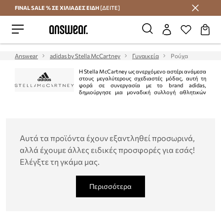
FINAL SALE % ΣΕ ΧΙΛΙΑΔΕΣ ΕΙΔΗ
[ΔΕΙΤΕ]
Εξοικονομήστε με το Answear Club
Answear
adidas by Stella McCartney
Γυναικεία
Ρούχα
Η Stella McCartney ως ανερχόμενο αστέρι ανάμεσα
στους μεγαλύτερους σχεδιαστές μόδας, αυτή τη
φορά σε συνεργασία με το brand adidas,
δημιούργησε μια μοναδική συλλογή αθλητικών
ρούχων. Αυτό είναι ένα τέλειο παράδειγμα ότι μπορείτε να φαίνεστε μοντέρνα
και θηλυκή όταν κάνετε αθλήματα. Η συλλογή adidas by Stella McCartney θα
σας κάνει να νιώθετε ξεχωριστοί και άνετοι σε κάθε προπόνηση.
Αυτά τα προϊόντα έχουν εξαντληθεί προσωρινά,
αλλά έχουμε άλλες ειδικές προσφορές για εσάς!
Ελέγξτε τη γκάμα μας.
Περισσότερα