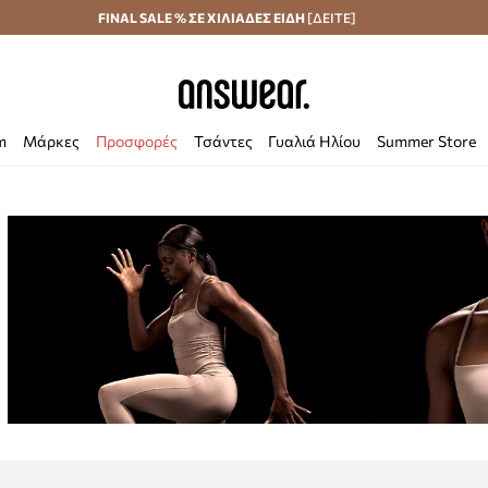
Αποστολή σε 24 ώρες
FINAL SALE % ΣΕ ΧΙΛΙΑΔΕΣ ΕΙΔΗ
Εξοικονομήστε με το Answear Club
[ΔΕΙΤΕ]
m
Μάρκες
Προσφορές
Τσάντες
Γυαλιά Ηλίου
Summer Store