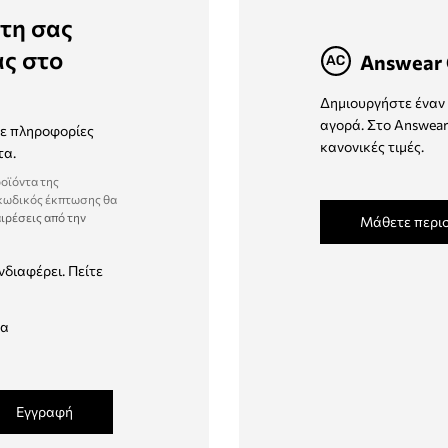
τη σας
ας στο
Answear 
Δημιουργήστε έναν 
αγορά. Στο Answear
τε πληροφορίες
κανονικές τιμές.
τα.
ροϊόντα της
 κωδικός έκπτωσης θα
ιρέσεις από την
Μάθετε περι
νδιαφέρει. Πείτε
δα
Εγγραφή