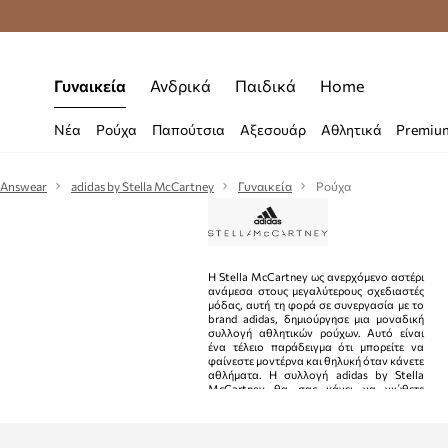
Δωρεάν μεταφορικά από 70 €
Γυναικεία
Ανδρικά
Παιδικά
Home
Νέα
Ρούχα
Παπούτσια
Αξεσουάρ
Αθλητικά
Premiu
Answear
adidas by Stella McCartney
Γυναικεία
Ρούχα
Η Stella McCartney ως ανερχόμενο αστέρι
ανάμεσα στους μεγαλύτερους σχεδιαστές
μόδας, αυτή τη φορά σε συνεργασία με το
brand adidas, δημιούργησε μια μοναδική
συλλογή αθλητικών ρούχων. Αυτό είναι
ένα τέλειο παράδειγμα ότι μπορείτε να
φαίνεστε μοντέρνα και θηλυκή όταν κάνετε
αθλήματα. Η συλλογή adidas by Stella
McCartney θα σας κάνει να νιώθετε
ξεχωριστοί και άνετοι σε κάθε προπόνηση.