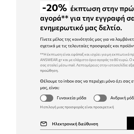
-20%
έκπτωση στην πρώ
αγορά** για την εγγραφή σ
ενημερωτικό μας δελτίο.
Γίνετε μέλος της κοινότητάς μας για να λαμβάνε
σχετικά με τις τελευταίες προσφορές και προϊόν
**Η έκπτωση είναι εφάπαξ και ισχύει για μη εκπτωτικά π
ANSWEAR.gr και με ελάχιστο όριο αγοράς τα 80 ευρώ. Ο
σας σταλεί μέσω mail. Λεπτομέρειες στην ιστοσελίδα:
εξα
προώθηση
.
Θέλουμε το inbox σας να περιέχει μόνο ό,τι σας ε
μας, είναι:
Γυναικεία μόδα
Ανδρική μό
Η επιλογή μιας προσφοράς είναι προαιρετική