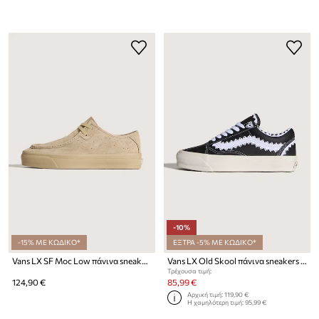
-10%
-15% ΜΕ ΚΩΔΙΚΟ*
ΕΞΤΡΑ -5% ΜΕ ΚΩΔΙΚΟ*
Vans LX SF Moc Low πάνινα sneakers σουέτ
Vans LX Old Skool πάνινα sneakers Γυναικεία δερμάτινα
Τρέχουσα τιμή:
124,90 €
85,99 €
Αρχική τιμή:
119,90 €
Η χαμηλότερη τιμή:
95,99 €