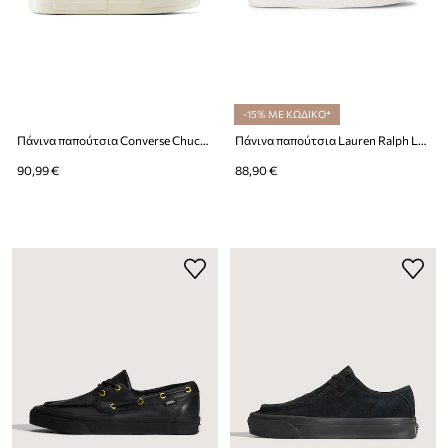
-15% ΜΕ ΚΩΔΙΚΟ*
Πάνινα παπούτσια Converse Chuck Taylor All Star Cruise
Πάνινα παπούτσια Lauren Ralph Lauren Janson II
90,99 €
88,90 €