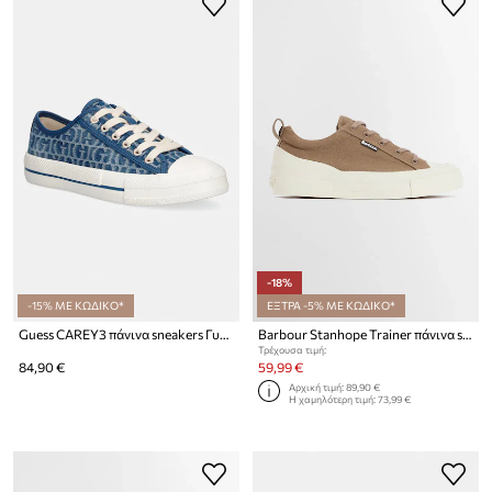
-18%
-15% ΜΕ ΚΩΔΙΚΟ*
ΕΞΤΡΑ -5% ΜΕ ΚΩΔΙΚΟ*
Guess CAREY3 πάνινα sneakers Γυναικεία
Barbour Stanhope Trainer πάνινα sneakers Γυναικεία
Τρέχουσα τιμή:
84,90 €
59,99 €
Αρχική τιμή:
89,90 €
Η χαμηλότερη τιμή:
73,99 €