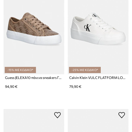
-15% ΜΕ ΚΩΔΙΚΟ*
-25% ΜΕ ΚΩΔΙΚΟ*
Guess JELEXA10 πάνινα sneakers Γυναικεία
Calvin Klein VULC FLATFORM LOW CANVAS MG πάνινα sneakers γυναικεία
94,90 €
79,90 €