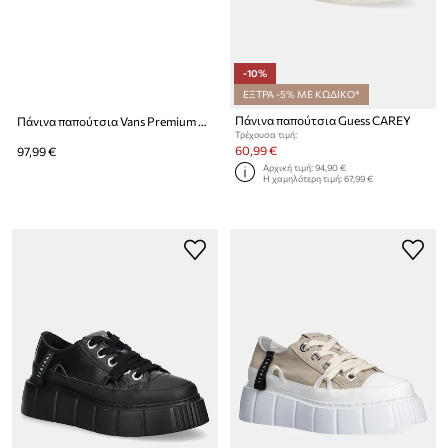
-10%
ΕΞΤΡΑ -5% ΜΕ ΚΩΔΙΚΟ*
Πάνινα παπούτσια Guess CAREY
Πάνινα παπούτσια Vans Premium Standards Old Skool 36
Τρέχουσα τιμή:
60,99 €
97,99 €
Αρχική τιμή:
94,90 €
Η χαμηλότερη τιμή:
67,99 €