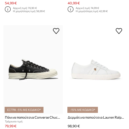
54,99 €
40,99 €
Αρχική τιμή:
76,90 €
Αρχική τιμή:
74,99 €
Η χαμηλότερη τιμή:
56,99 €
Η χαμηλότερη τιμή:
42,99 €
ΕΞΤΡΑ -5% ΜΕ ΚΩΔΙΚΟ*
-15% ΜΕ ΚΩΔΙΚΟ*
Πάνινα παπούτσια Converse Chuck 70
Δερμάτινα παπούτσια Lauren Ralph Lauren NHL Pittsburgh Penguins Janson II
Τρέχουσα τιμή:
79,99 €
98,90 €