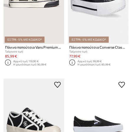
ΕΞΤΡΑ -5% ΜΕ ΚΩΔΙΚΟ*
ΕΞΤΡΑ -5% ΜΕ ΚΩΔΙΚΟ*
Πάνινα παπούτσια Vans Premium Authentic Shell Knit
Πάνινα παπούτσια Converse Ctas Double Stack
Τρέχουσα τιμή:
Τρέχουσα τιμή:
85,99 €
77,99 €
Αρχική τιμή:
119,90 €
Αρχική τιμή:
99,99 €
Η χαμηλότερη τιμή:
90,99 €
Η χαμηλότερη τιμή:
80,99 €