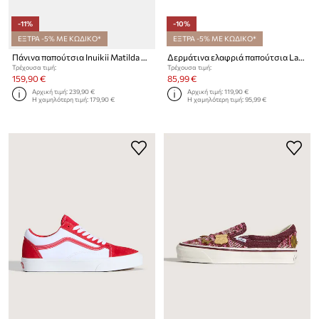
-11%
-10%
ΕΞΤΡΑ -5% ΜΕ ΚΩΔΙΚΟ*
ΕΞΤΡΑ -5% ΜΕ ΚΩΔΙΚΟ*
Πάνινα παπούτσια Inuikii Matilda Canvas Low
Δερμάτινα ελαφριά παπούτσια Lauren Ralph Lauren Janson II Ozweego Janson II
Τρέχουσα τιμή:
Τρέχουσα τιμή:
159,90 €
85,99 €
Αρχική τιμή:
239,90 €
Αρχική τιμή:
119,90 €
Η χαμηλότερη τιμή:
179,90 €
Η χαμηλότερη τιμή:
95,99 €