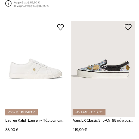
Αρχική τιμή:
89,90 €
Η χαμηλότερη τιμή:
80,90 €
-15% ΜΕ ΚΩΔΙΚΟ*
-15% ΜΕ ΚΩΔΙΚΟ*
Lauren Ralph Lauren - Πάνινα παπούτσια NHL Pittsburgh Penguins Janson II
Vans LX Classic Slip-On 98 πάνινα sneakers Γυναικεία
88,90 €
119,90 €