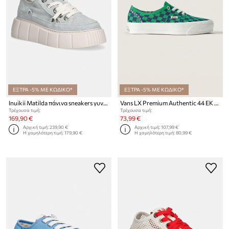
ΕΞΤΡΑ -5% ΜΕ ΚΩΔΙΚΟ*
ΕΞΤΡΑ -5% ΜΕ ΚΩΔΙΚΟ*
Inuikii Matilda πάνινα sneakers γυναικεία
Vans LX Premium Authentic 44 EK Checkerboard πάνινα sneakers
Τρέχουσα τιμή:
Τρέχουσα τιμή:
169,90 €
73,99 €
Αρχική τιμή:
239,90 €
Αρχική τιμή:
107,99 €
Η χαμηλότερη τιμή:
179,90 €
Η χαμηλότερη τιμή:
80,99 €