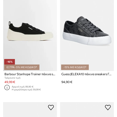
-16%
ΕΞΤΡΑ -5% ΜΕ ΚΩΔΙΚΟ*
-15% ΜΕ ΚΩΔΙΚΟ*
Barbour Stanhope Trainer πάνινα sneakers γυναικεία βαμβακερά
Guess JELEXA10 πάνινα sneakers Γυναικεία
Τρέχουσα τιμή:
49,99 €
94,90 €
Αρχική τιμή:
89,90 €
Η χαμηλότερη τιμή:
59,99 €