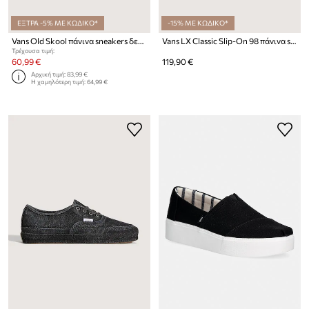
ΕΞΤΡΑ -5% ΜΕ ΚΩΔΙΚΟ*
-15% ΜΕ ΚΩΔΙΚΟ*
Vans Old Skool πάνινα sneakers δερμάτινα
Vans LX Classic Slip-On 98 πάνινα sneakers Γυναικεία
Τρέχουσα τιμή:
60,99 €
119,90 €
Αρχική τιμή:
83,99 €
Η χαμηλότερη τιμή:
64,99 €