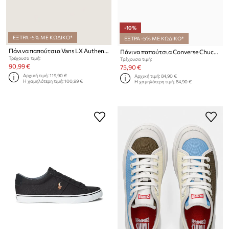
-10%
ΕΞΤΡΑ -5% ΜΕ ΚΩΔΙΚΟ*
ΕΞΤΡΑ -5% ΜΕ ΚΩΔΙΚΟ*
Πάνινα παπούτσια Vans LX Authentic 44 Needlework
Πάνινα παπούτσια Converse Chuck Taylor All Star Cruise
Τρέχουσα τιμή:
Τρέχουσα τιμή:
90,99 €
75,90 €
Αρχική τιμή:
119,90 €
Αρχική τιμή:
84,90 €
Η χαμηλότερη τιμή:
100,99 €
Η χαμηλότερη τιμή:
84,90 €