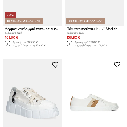
-10%
ΕΞΤΡΑ -5% ΜΕ ΚΩΔΙΚΟ*
ΕΞΤΡΑ -5% ΜΕ ΚΩΔΙΚΟ*
Δερμάτινα ελαφριά παπούτσια Inuikii Leather Matilda Low
Πάνινα παπούτσια Inuikii Matilda Canvas Low
Τρέχουσα τιμή:
Τρέχουσα τιμή:
169,90 €
159,90 €
Αρχική τιμή:
279,90 €
Αρχική τιμή:
239,90 €
Η χαμηλότερη τιμή:
189,90 €
Η χαμηλότερη τιμή:
169,90 €