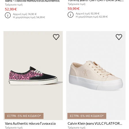
Vans - Πάνινα παπούτσια Authentic
Τρέχουσα τιμή:
Τρέχουσα τιμή:
59,99 €
52,99 €
Αρχική τιμή:
92,99 €
Αρχική τιμή:
74,90 €
Η χαμηλότερη τιμή:
62,99 €
Η χαμηλότερη τιμή:
54,99 €
ΕΞΤΡΑ -5% ΜΕ ΚΩΔΙΚΟ*
ΕΞΤΡΑ -5% ΜΕ ΚΩΔΙΚΟ*
Vans Authentic πάνινα Γυναικεία
Calvin Klein Jeans VULC FLATFORM LOW CV MG πάνινα sneakers Γυναικεία
Τρέχουσα τιμή:
Τρέχουσα τιμή: