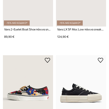
-15% ΜΕ ΚΩΔΙΚΟ*
-15% ΜΕ ΚΩΔΙΚΟ*
Vans 2-Eyelet Boat Shoe πάνινα sneakers δερμάτινα
Vans LX SF Moc Low πάνινα sneakers σουέτ
89,90 €
124,90 €