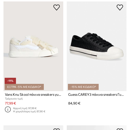
-11%
ΕΞΤΡΑ -5% ΜΕ ΚΩΔΙΚΟ*
-15% ΜΕ ΚΩΔΙΚΟ*
Vans Knu Skool πάνινα sneakers γυναικεία σουέτ
Guess CAREY3 πάνινα sneakers Γυναικεία
Τρέχουσα τιμή:
77,99 €
84,90 €
Αρχική τιμή:
97,99 €
Η χαμηλότερη τιμή:
87,90 €