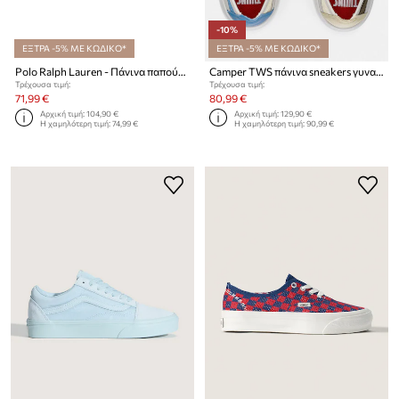
-10%
ΕΞΤΡΑ -5% ΜΕ ΚΩΔΙΚΟ*
ΕΞΤΡΑ -5% ΜΕ ΚΩΔΙΚΟ*
Polo Ralph Lauren - Πάνινα παπούτσια
Camper TWS πάνινα sneakers γυναικεία
Τρέχουσα τιμή:
Τρέχουσα τιμή:
71,99 €
80,99 €
Αρχική τιμή:
104,90 €
Αρχική τιμή:
129,90 €
Η χαμηλότερη τιμή:
74,99 €
Η χαμηλότερη τιμή:
90,99 €