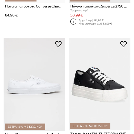
Πάνινα παπούτσια Converse Chuck Taylor All Star Cruise
Πάνινα παπούτσια Superga 2750 MACRAME
Τρέχουσα τιμή:
84,90 €
50,99 €
Αρχική τιμή:
84,90 €
Η χαμηλότερη τιμή:
53,99 €
ΕΞΤΡΑ -5% ΜΕ ΚΩΔΙΚΟ*
ΕΞΤΡΑ -5% ΜΕ ΚΩΔΙΚΟ*
Tommy Jeans TJW FLATFORM SNEAKER LTR πάνινα sneakers Γυναικεία δερμάτινα