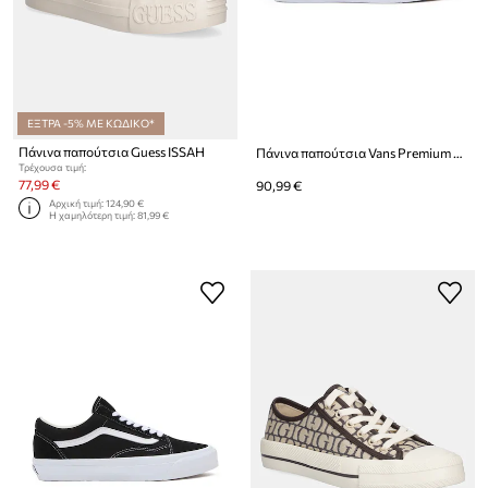
ΕΞΤΡΑ -5% ΜΕ ΚΩΔΙΚΟ*
Πάνινα παπούτσια Guess ISSAH
Πάνινα παπούτσια Vans Premium Standards Slip-On Reissue 98
Τρέχουσα τιμή:
77,99 €
90,99 €
Αρχική τιμή:
124,90 €
Η χαμηλότερη τιμή:
81,99 €