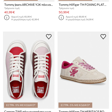
Tommy Jeans ARCHIVE Y2K πάνινα sneakers Γυναικεία
Tommy Hilfiger TH FOXING PLATFORM CANVAS πάνινα sneakers Γυναικεία
Τρέχουσα τιμή:
Τρέχουσα τιμή:
40,99 €
50,99 €
Αρχική τιμή:
65,99 €
Αρχική τιμή:
89,90 €
Η χαμηλότερη τιμή:
42,99 €
Η χαμηλότερη τιμή:
54,99 €
ΕΞΤΡΑ -5% ΜΕ ΚΩΔΙΚΟ*
ΕΞΤΡΑ -5% ΜΕ ΚΩΔΙΚΟ*
Camper TWS πάνινα sneakers γυναικεία δερμάτινα
Tommy Hilfiger TH HERITAGE ROPE SNEAKER πάνινα sneakers Γυναικεία