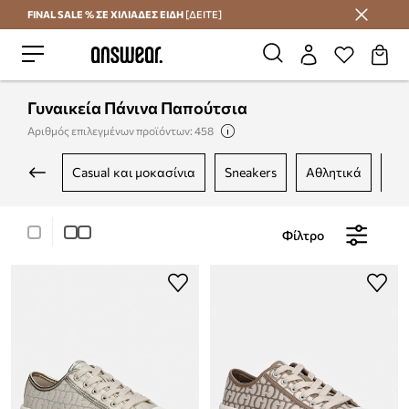
FINAL SALE % ΣΕ ΧΙΛΙΑΔΕΣ ΕΙΔΗ
[ΔΕΙΤΕ]
Εξοικονομήστε με το Answear Club
Γυναικεία Πάνινα Παπούτσια
Αριθμός επιλεγμένων προϊόντων: 458
casual και μοκασίνια
sneakers
αθλητικά
α
Φίλτρο