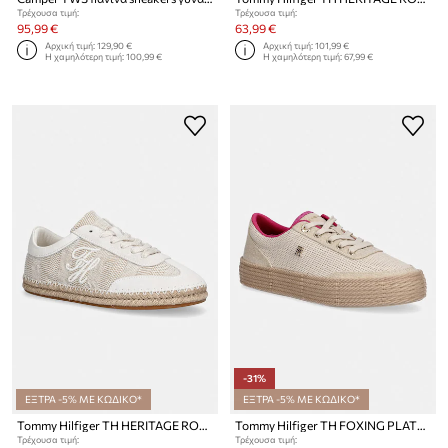
Τρέχουσα τιμή:
Τρέχουσα τιμή:
95,99 €
63,99 €
Αρχική τιμή:
129,90 €
Αρχική τιμή:
101,99 €
Η χαμηλότερη τιμή:
100,99 €
Η χαμηλότερη τιμή:
67,99 €
-31%
ΕΞΤΡΑ -5% ΜΕ ΚΩΔΙΚΟ*
ΕΞΤΡΑ -5% ΜΕ ΚΩΔΙΚΟ*
Tommy Hilfiger TH HERITAGE ROPE SNEAKER πάνινα sneakers Γυναικεία
Tommy Hilfiger TH FOXING PLATFORM ROPE πάνινα sneakers Γυναικεία
Τρέχουσα τιμή:
Τρέχουσα τιμή: