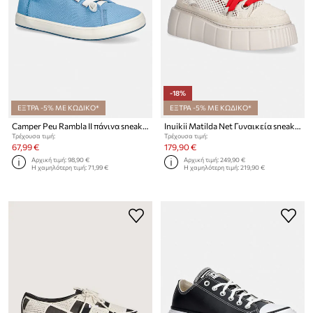
-18%
ΕΞΤΡΑ -5% ΜΕ ΚΩΔΙΚΟ*
ΕΞΤΡΑ -5% ΜΕ ΚΩΔΙΚΟ*
Camper Peu Rambla II πάνινα sneakers Γυναικεία
Inuikii Matilda Net Γυναικεία sneakers
Τρέχουσα τιμή:
Τρέχουσα τιμή:
67,99 €
179,90 €
Αρχική τιμή:
98,90 €
Αρχική τιμή:
249,90 €
Η χαμηλότερη τιμή:
71,99 €
Η χαμηλότερη τιμή:
219,90 €