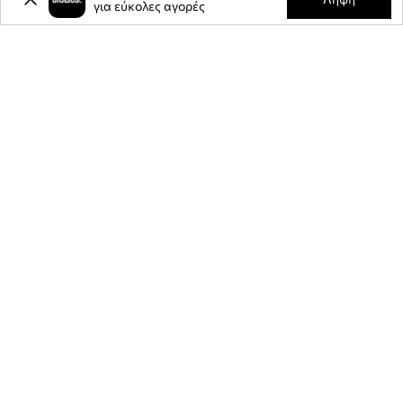
για εύκολες αγορές
ΕΦΑΡΜΟΓΉ ΓΙΑ ΚΙΝΗΤΆ
ΕΛΆΤΕ ΜΑΖΊ ΜΑΣ
RETAIL RISING STAR CATEGORY - BRONZE AWARD