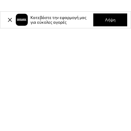
Κατεβάστε την εφαρμογή μας
Πληροφορίες
Λήψη
για εύκολες αγορές
Μέθοδοι παράδοσης
Μέθοδοι πληρωμής
ΕΦΑΡΜΟΓΉ ΓΙΑ ΚΙΝΗΤΆ
ΕΛΆΤΕ ΜΑΖΊ ΜΑΣ