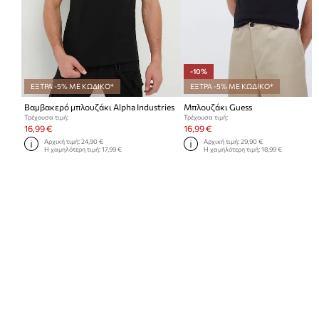
-10%
ΕΞΤΡΑ -5% ΜΕ ΚΩΔΙΚΟ*
ΕΞΤΡΑ -5% ΜΕ ΚΩΔΙΚΟ*
Βαμβακερό μπλουζάκι Alpha Industries
Μπλουζάκι Guess
Τρέχουσα τιμή:
Τρέχουσα τιμή:
16,99 €
16,99 €
Αρχική τιμή:
24,90 €
Αρχική τιμή:
29,90 €
Η χαμηλότερη τιμή:
17,99 €
Η χαμηλότερη τιμή:
18,99 €