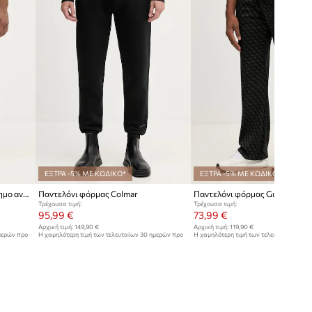
ΕΞΤΡΑ -5% ΜΕ ΚΩΔΙΚΟ*
ΕΞΤΡΑ -5% ΜΕ ΚΩΔΙΚΟ*
U.S. Polo Assn. Παντελόνι επίσημο ανδρικό με βαμβάκι INTERLOCK PINTUCK JOGGER
Παντελόνι φόρμας Colmar
Παντελόνι φόρμας Guess PAR
Τρέχουσα τιμή:
Τρέχουσα τιμή:
95,99 €
73,99 €
Αρχική τιμή:
149,90 €
Αρχική τιμή:
119,90 €
μερών προ
Η χαμηλότερη τιμή των τελευταίων 30 ημερών προ
Η χαμηλότερη τιμή των τελευταίων 30 η
έκπτωσης:
100,99 €
έκπτωσης:
80,99 €