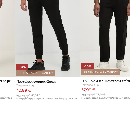
-25%
-14%
ΕΞΤΡΑ -5% ΜΕ ΚΩΔΙΚΟ*
ΕΞΤΡΑ -5% ΜΕ ΚΩΔΙΚΟ*
G-Star παντελόνι επίσημο ανδρικό με βαμβάκι Core
Παντελόνι φόρμας Guess
Τρέχουσα τιμή:
Τρέχουσα τιμή:
37,99 €
40,99 €
Αρχική τιμή:
74,90 €
Αρχική τιμή:
69,90 €
ημερών προ
Η χαμηλότερη τιμή των τελευταίων 30 η
Η χαμηλότερη τιμή των τελευταίων 30 ημερών προ
έκπτωσης:
50,99 €
έκπτωσης:
47,99 €