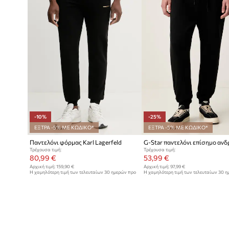
-10%
-25%
ΕΞΤΡΑ -5% ΜΕ ΚΩΔΙΚΟ*
ΕΞΤΡΑ -5% ΜΕ ΚΩΔΙΚΟ*
Παντελόνι φόρμας Karl Lagerfeld
Τρέχουσα τιμή:
Τρέχουσα τιμή:
80,99 €
53,99 €
Αρχική τιμή:
159,90 €
Αρχική τιμή:
97,99 €
Η χαμηλότερη τιμή των τελευταίων 30 ημερών προ
Η χαμηλότερη τιμή των τελευταίων 30 
έκπτωσης:
90,99 €
έκπτωσης:
71,99 €