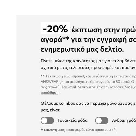
-20%
έκπτωση στην πρώ
αγορά** για την εγγραφή σ
ενημερωτικό μας δελτίο.
Γίνετε μέλος της κοινότητάς μας για να λαμβάνε
σχετικά με τις τελευταίες προσφορές και προϊόν
**Η έκπτωση είναι εφάπαξ και ισχύει για μη εκπτωτικά π
ANSWEAR.gr και με ελάχιστο όριο αγοράς τα 80 ευρώ. Ο
σας σταλεί μέσω mail. Λεπτομέρειες στην ιστοσελίδα:
εξα
προώθηση
.
Θέλουμε το inbox σας να περιέχει μόνο ό,τι σας ε
μας, είναι:
Γυναικεία μόδα
Ανδρική μό
Η επιλογή μιας προσφοράς είναι προαιρετική