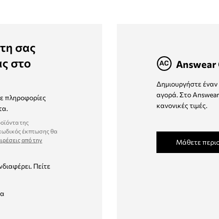
τη σας
ας στο
Answear 
Δημιουργήστε έναν 
αγορά. Στο Answear
τε πληροφορίες
κανονικές τιμές.
τα.
ροϊόντα της
 κωδικός έκπτωσης θα
ιρέσεις από την
Μάθετε περι
νδιαφέρει. Πείτε
δα