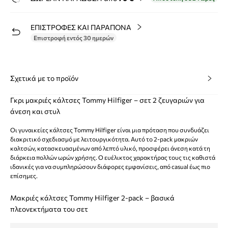
ΕΠΙΣΤΡΟΦΕΣ ΚΑΙ ΠΑΡΑΠΟΝΑ
Επιστροφή εντός 30 ημερών
Σχετικά με το προϊόν
Γκρι μακριές κάλτσες Tommy Hilfiger – σετ 2 ζευγαριών για
άνεση και στυλ
Οι γυναικείες κάλτσες Tommy Hilfiger είναι μια πρόταση που συνδυάζει
διακριτικό σχεδιασμό με λειτουργικότητα. Αυτό το 2-pack μακριών
καλτσών, κατασκευασμένων από λεπτό υλικό, προσφέρει άνεση κατά τη
διάρκεια πολλών ωρών χρήσης. Ο ευέλικτος χαρακτήρας τους τις καθιστά
ιδανικές για να συμπληρώσουν διάφορες εμφανίσεις, από casual έως πιο
επίσημες.
Μακριές κάλτσες Tommy Hilfiger 2-pack – βασικά
πλεονεκτήματα του σετ