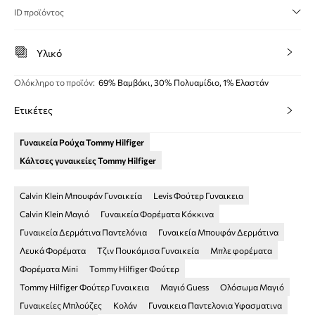
ID προϊόντος
Υλικό
Ολόκληρο το προϊόν
:
69% Βαμβάκι, 30% Πολυαμίδιο, 1% Ελαστάν
Ετικέτες
Γυναικεία Ρούχα Tommy Hilfiger
Κάλτσες γυναικείες Tommy Hilfiger
Calvin Klein Μπουφάν Γυναικεία
Levis Φούτερ Γυναικεια
Calvin Klein Μαγιό
Γυναικεία Φορέματα Κόκκινα
Γυναικεία Δερμάτινα Παντελόνια
Γυναικεία Μπουφάν Δερμάτινα
Λευκά Φορέματα
Τζιν Πουκάμισα Γυναικεία
Μπλε φορέματα
Φορέματα Mini
Tommy Hilfiger Φούτερ
Tommy Hilfiger Φούτερ Γυναικεια
Μαγιό Guess
Ολόσωμα Μαγιό
Γυναικείες Μπλούζες
Κολάν
Γυναικεια Παντελονια Υφασματινα