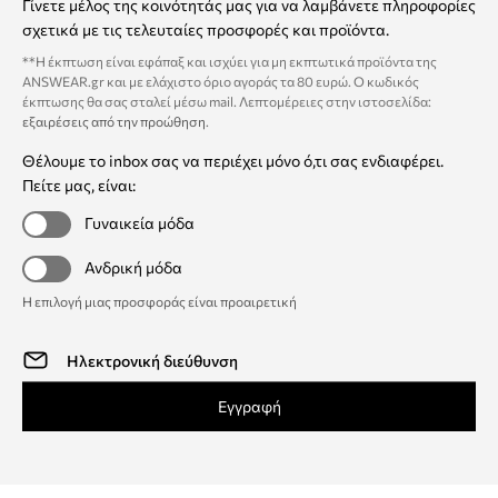
Γίνετε μέλος της κοινότητάς μας για να λαμβάνετε πληροφορίες
σχετικά με τις τελευταίες προσφορές και προϊόντα.
**Η έκπτωση είναι εφάπαξ και ισχύει για μη εκπτωτικά προϊόντα της
ANSWEAR.gr και με ελάχιστο όριο αγοράς τα 80 ευρώ. Ο κωδικός
έκπτωσης θα σας σταλεί μέσω mail. Λεπτομέρειες στην ιστοσελίδα:
εξαιρέσεις από την προώθηση
.
Θέλουμε το inbox σας να περιέχει μόνο ό,τι σας ενδιαφέρει.
Πείτε μας, είναι:
Γυναικεία μόδα
Ανδρική μόδα
Η επιλογή μιας προσφοράς είναι προαιρετική
Εγγραφή