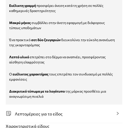
Ευέλικτη γραμμή
προσφέρει άνεση κατά τη χρήση σε πολλές
καθημερινές δραστηριότητες
Μακρύ μήκος
συμβάλλει στην άνετη εφαρμογή με διάφορους
τύπους υποδημάτων
Ένα πρακτικό
σετ δύο ζευγαριών
διευκολύνει την εύκολη ανανέωση
της γκαρνταρόμπας
Λεπτό υλικό
επιτρέπει στο δέρμα να αναπνέει, προσφέροντας
αίσθηση ελαφρότητας
Ο
ευέλικτος χαρακτήρας
τους επιτρέπει τον συνδυασμό με πολλές
εμφανίσεις
Διακριτικό τύπωμα με το λογότυπο
της μάρκας προσθέτει μια
αναγνωρίσιμη πινελιά
Λεπτομέρειες για το είδος
Χαρακτηριστικά είδους