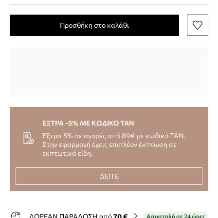
Προσθήκη στο καλάθι
ΕΞΤΡΑ -5% ΜΕ ΚΩΔΙΚΟ TAN
Έξτρα 5% σε αγορές από 89€ με κωδικό TAN.
Στην εφαρμογή έχεις επιπλέον έκπτωση σε
εκπτωτικά είδη.
ΔΕΙΤΕ
ΔΩΡΕΑΝ ΠΑΡΑΔΟΣΗ από
70 €
Αποστολή σε 24 ώρες