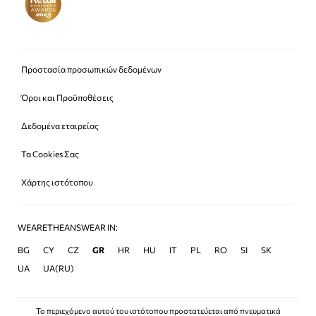
Προστασία προσωπικών δεδομένων
Όροι και Προϋποθέσεις
Δεδομένα εταιρείας
Τα Cookies Σας
Χάρτης ιστότοπου
WEARETHEANSWEAR IN:
BG
CY
CZ
GR
HR
HU
IT
PL
RO
SI
SK
UA
UA(RU)
Το περιεχόμενο αυτού του ιστότοπου προστατεύεται από πνευματικά