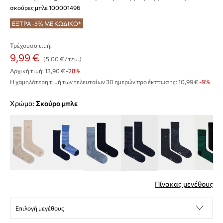
σκούρες μπλε 100001496
ΕΞΤΡΑ -5% ΜΕ ΚΩΔΙΚΟ*
Τρέχουσα τιμή:
9,99 €
(5,00 € / τεμ.)
Αρχική τιμή:
13,90 €
-28%
Η χαμηλότερη τιμή των τελευταίων 30 ημερών προ έκπτωσης:
10,99 €
 -9%
Χρώμα:
σκούρο μπλε
Πίνακας μεγέθους
Επιλογή μεγέθους