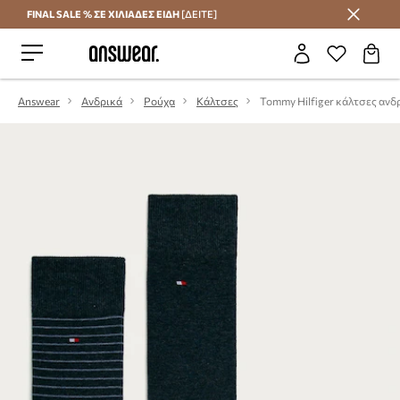
FINAL SALE % ΣΕ ΧΙΛΙΑΔΕΣ ΕΙΔΗ
[ΔΕΙΤΕ]
Εξοικονομήστε με το Answear Club
Answear
Ανδρικά
Ρούχα
Κάλτσες