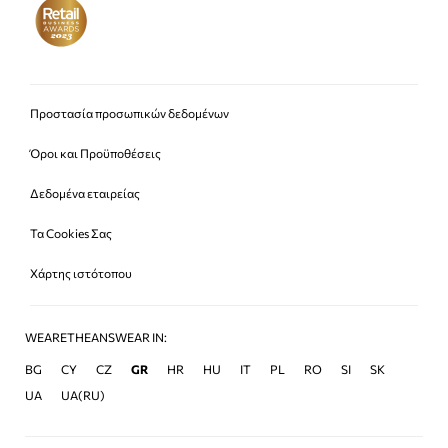
Προστασία προσωπικών δεδομένων
Όροι και Προϋποθέσεις
Δεδομένα εταιρείας
Τα Cookies Σας
Χάρτης ιστότοπου
WEARETHEANSWEAR IN:
BG
CY
CZ
GR
HR
HU
IT
PL
RO
SI
SK
UA
UA(RU)