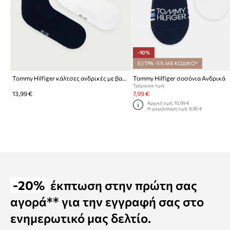
-10%
ΕΞΤΡΑ -5% ΜΕ ΚΩΔΙΚΟ*
Tommy Hilfiger κάλτσες ανδρικές με βαμβάκι 2-pack
Tommy Hilfiger σοσόνια Ανδρικά
Τρέχουσα τιμή:
13,99 €
7,99 €
Αρχική τιμή:
10,99 €
Η χαμηλότερη τιμή:
8,90 €
-20%
έκπτωση στην πρώτη σας
αγορά** για την εγγραφή σας στο
ενημερωτικό μας δελτίο.