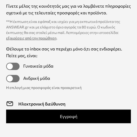
Γίνετε μέλος της κοινότητάς μας για να λαμβάνετε πληροφορίες
σχετικά με τις τελευταίες προσφορές και προϊόντα.
**Η έκπτωση είναι εφάπαξ και ισχύει για μη εκπτωτικά προϊόντα της
ANSWEAR.gr και με ελάχιστο όριο αγοράς τα 80 ευρώ. Ο κωδικός
έκπτωσης θα σας σταλεί μέσω mail. Λεπτομέρειες στην ιστοσελίδα:
εξαιρέσεις από την προώθηση
.
Θέλουμε το inbox σας να περιέχει μόνο ό,τι σας ενδιαφέρει.
Πείτε μας, είναι:
Γυναικεία μόδα
Ανδρική μόδα
Η επιλογή μιας προσφοράς είναι προαιρετική
Εγγραφή