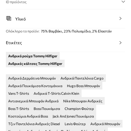
ID προϊόντος
Υλικό
Ολόκληρο το προϊόν
:
75% Βαμβάκι, 23% Πολυαμίδιο, 2% Ελαστάν
Ετικέτες
Ανδρικά ρούχα Tommy Hilfiger
Ανδρικές κάλτσες Tommy Hilfiger
Ανδρικά Δερμάτινα Μπουφάν
Ανδρικά Παντελόνια Cargo
Ανδρικά Πουκάμισα Κοντομάνικα
Hugo Boss Μπουφάν
Vans T-Shirts
Ανδρικά T-Shirts Calvin Klein
Αντιανεμικά Μπουφάν Ανδρικά
Nike Μπουφαν Ανδρικές
Boss T-Shirts
Boss Πουκάμισα
Champion Φούτερ
Κοστούμια Ανδρικά Boss
Jack And Jones Πουκάμισα
Τζιν Παντελόνια Ανδρικές Diesel
Levis Φούτερ
Ανδρικά Μπουφάν