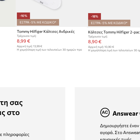
-10%
-18%
ΕΞΤΡΑ -5% ΜΕ ΚΩΔΙΚΟ*
ΕΞΤΡΑ -5% ΜΕ ΚΩΔΙΚΟ*
Tommy Hilfiger Κάλτσες Ανδρικές
Κάλτσες Tommy Hilfiger 2-pac
Τρέχουσα τιμή:
Τρέχουσα τιμή:
8,99 €
8,90 €
Αρχική τιμή:
13,99 €
Αρχική τιμή:
10,90 €
Η χαμηλότερη τιμή των τελευταίων 30 ημερών προ
Η χαμηλότερη τιμή των τελευταίων 30 
έκπτωσης:
9,99 €
έκπτωσης:
10,90 €
τη σας
ας στο
Answear 
Δημιουργήστε έναν 
αγορά. Στο Answear
τε πληροφορίες
κανονικές τιμές.