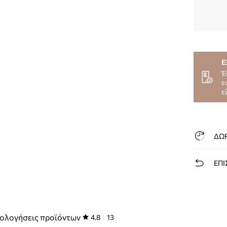
Ε
Έ
ε
ε
ΔΩ
ΕΠΙ
ολογήσεις προϊόντων
4.8
13