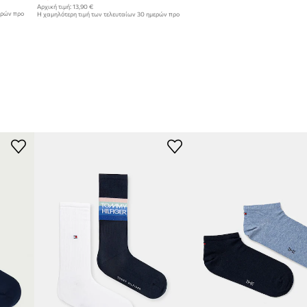
Αρχική τιμή:
13,90 €
ερών προ
Η χαμηλότερη τιμή των τελευταίων 30 ημερών προ
έκπτωσης:
13,90 €