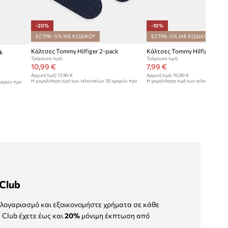
-20%
-10%
ΕΞΤΡΑ -5% ΜΕ ΚΩΔΙΚΟ*
ΕΞΤΡΑ -5% ΜΕ ΚΩΔΙΚΟ*
Κάλτσες Tommy Hilfiger 2-pack
Κάλτσες Tommy Hilfiger 2-p
k
Τρέχουσα τιμή:
Τρέχουσα τιμή:
10,99 €
7,99 €
Αρχική τιμή:
13,90 €
Αρχική τιμή:
10,90 €
Η χαμηλότερη τιμή των τελευταίων 30 ημερών προ
Η χαμηλότερη τιμή των τελευταίων 30
ημερών προ
έκπτωσης:
13,90 €
έκπτωσης:
8,90 €
Club
λογαριασμό και εξοικονομήστε χρήματα σε κάθε
 Club έχετε έως και
20%
μόνιμη έκπτωση από