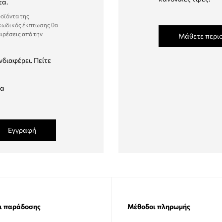
τα.
ροϊόντα της
 κωδικός έκπτωσης θα
ιρέσεις από την
Μάθετε περι
νδιαφέρει. Πείτε
δα
Εγγραφή
ι παράδοσης
Μέθοδοι πληρωμής