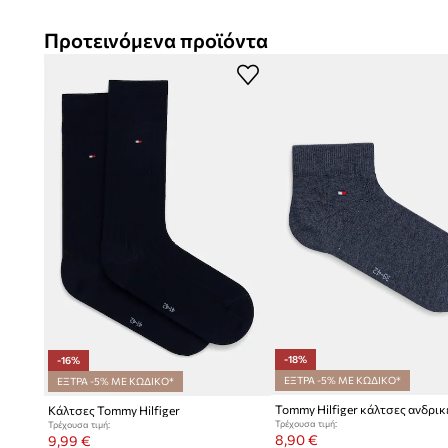
Πρακτικό 2-pack
είναι μια οικονομική λύση για την καθη
Προτεινόμενα προϊόντα
Βαμβακερό υλικό
με την προσθήκη ελαστάνης προσφέρει
ελαστικότητα
Σκούρο μπλε ρίγες
προσθέτουν στις εμφανίσεις έναν ξεχ
χαρακτήρα
Casual στυλ
καθιστά τις κάλτσες κατάλληλες για πολλού
-18%
-16%
ΕΞΤΡΑ -5% ΜΕ ΚΩΔΙΚΟ*
ΕΞΤΡΑ -5% ΜΕ ΚΩΔΙΚΟ*
Κάλτσες Tommy Hilfiger
Τρέχουσα τιμή:
Τρέχουσα τιμή:
8,90 €
9,99 €