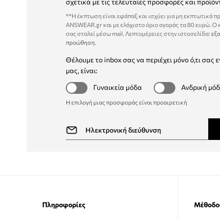
σχετικά με τις τελευταίες προσφορές και προϊόν
**Η έκπτωση είναι εφάπαξ και ισχύει για μη εκπτωτικά π
ANSWEAR.gr και με ελάχιστο όριο αγοράς τα 80 ευρώ. Ο
σας σταλεί μέσω mail. Λεπτομέρειες στην ιστοσελίδα:
εξα
προώθηση
.
Θέλουμε το inbox σας να περιέχει μόνο ό,τι σας ε
μας, είναι:
Γυναικεία μόδα
Ανδρική μό
Η επιλογή μιας προσφοράς είναι προαιρετική
Πληροφορίες
Μέθοδο