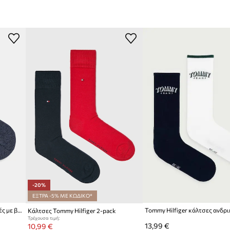
μερινή γκαρνταρόμπα
Χρώμα κατασκευαστή
 απαλότητα και
Χρώμα
ωριστό, μοντέρνο
Μάρκα
T
Κατασκευαστής
ς συνδυασμούς
ID προϊόντος
-20%
ΕΞΤΡΑ -5% ΜΕ ΚΩΔΙΚΟ*
Tommy Hilfiger κάλτσες ανδρικές με βαμβάκι 2-pack
Κάλτσες Tommy Hilfiger 2-pack
Τρέχουσα τιμή:
13,99 €
10,99 €