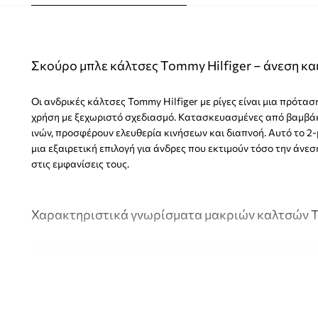
Σκούρο μπλε κάλτσες Tommy Hilfiger – άνεση και
Οι ανδρικές κάλτσες Tommy Hilfiger με ρίγες είναι μια πρότα
χρήση με ξεχωριστό σχεδιασμό. Κατασκευασμένες από βαμβάκ
ινών, προσφέρουν ελευθερία κινήσεων και διαπνοή. Αυτό το 2-
μια εξαιρετική επιλογή για άνδρες που εκτιμούν τόσο την άνεσ
στις εμφανίσεις τους.
Χαρακτηριστικά γνωρίσματα μακριών καλτσών T
Ευέλικτη γραμμή
προσφέρει άνεση στη χρήση σε διάφορε
Μακριές κάλτσες
επιτρέπουν άνετη εφαρμογή με πολλά 