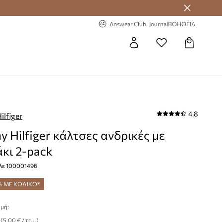
-20% στην πρώτη παραγγελία
Answear Club
Journal
ΒΟΗΘΕΙΑ
4.8
lfiger
 Hilfiger κάλτσες ανδρικές με
κι 2-pack
λε 100001496
% ΜΕ ΚΩΔΙΚΟ*
μή:
(5,00 € / τεμ.)