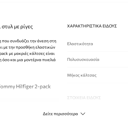
 στυλ με ρίγες
ΧΑΡΑΚΤΗΡΙΣΤΙΚΆ ΕΊΔΟΥΣ
ση που συνδυάζει την άνεση στη
Ελαστικότητα
ι με την προσθήκη ελαστικών
pack με μακριές κάλτσες είναι
Πολυσυσκευασία
η όσο και μια μοντέρνα πινελιά
Μήκος κάλτσας
ommy Hilfiger 2-pack
ΣΤΟΙΧΕΊΑ ΕΊΔΟΥΣ
ς περιστάσεις
Δείτε περισσότερα
Κωδικός
1
κατασκευαστή
είδη υποδημάτων