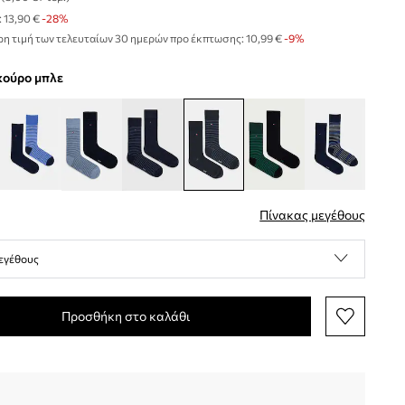
:
13,90 €
-28%
η τιμή των τελευταίων 30 ημερών προ έκπτωσης:
10,99 €
 -9%
σκούρο μπλε
Πίνακας μεγέθους
εγέθους
Προσθήκη στο καλάθι