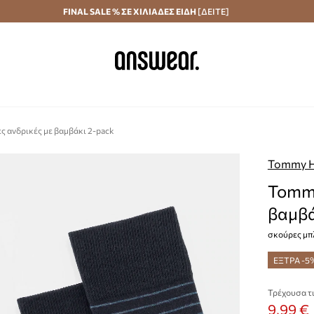
Αποστολή σε 24 ώρες
FINAL SALE % ΣΕ ΧΙΛΙΑΔΕΣ ΕΙΔΗ
Εξοικονομήστε με το Answear Club
[ΔΕΙΤΕ]
ς ανδρικές με βαμβάκι 2-pack
Tommy Hi
Tommy
βαμβά
σκούρες μπ
ΕΞΤΡΑ -5
Τρέχουσα τι
9,99 €