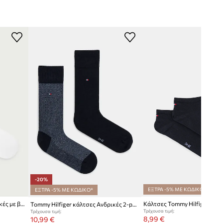
322
σκούρο μπλε
ommy Hilfiger
-20%
ΕΞΤΡΑ -5% ΜΕ ΚΩΔΙΚΟ*
ΕΞΤΡΑ -5% ΜΕ ΚΩΔΙΚΟ*
Tommy Hilfiger κάλτσες ανδρικές με βαμβάκι 2-pack
Κάλτσες Tommy Hilfiger 2-p
Tommy Hilfiger κάλτσες Ανδρικές 2-pack
Τρέχουσα τιμή:
Τρέχουσα τιμή:
8,99 €
10,99 €