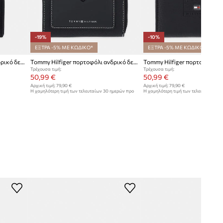
-19%
-10%
ΕΞΤΡΑ -5% ΜΕ ΚΩΔΙΚΟ*
ΕΞΤΡΑ -5% ΜΕ ΚΩΔΙΚΟ*
Tommy Hilfiger πορτοφόλι ανδρικό δερμάτινο
Tommy Hilfiger πορτοφόλι ανδρικό δερμάτινο
Τρέχουσα τιμή:
Τρέχουσα τιμή:
50,99 €
50,99 €
Αρχική τιμή:
79,90 €
Αρχική τιμή:
79,90 €
Η χαμηλότερη τιμή των τελευταίων 30 ημερών προ
Η χαμηλότερη τιμή των τελευταίων 30
έκπτωσης:
62,99 €
έκπτωσης:
56,99 €