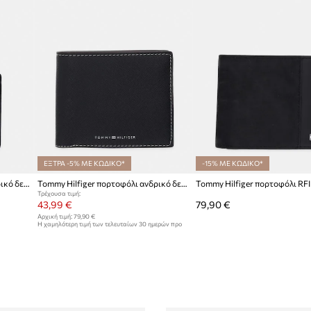
ΕΞΤΡΑ -5% ΜΕ ΚΩΔΙΚΟ*
-15% ΜΕ ΚΩΔΙΚΟ*
Tommy Hilfiger πορτοφόλι ανδρικό δερμάτινο
Tommy Hilfiger πορτοφόλι ανδρικό δερμάτινο
Τρέχουσα τιμή:
43,99 €
79,90 €
Αρχική τιμή:
79,90 €
Η χαμηλότερη τιμή των τελευταίων 30 ημερών προ
έκπτωσης:
46,99 €