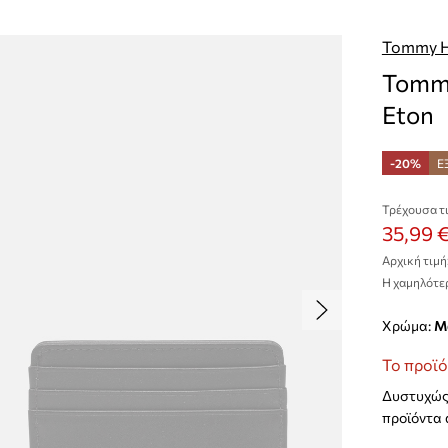
Tommy Hi
Tommy
Eton
-20%
Ε
Τρέχουσα τι
35,99 
Αρχική τιμή
Η χαμηλότερ
Χρώμα:
Το προϊό
Δυστυχώς 
προϊόντα 