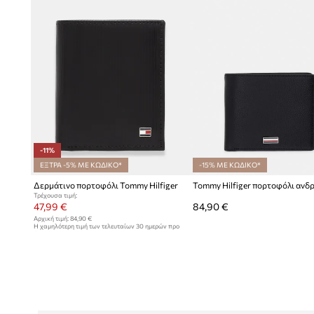
-11%
ΕΞΤΡΑ -5% ΜΕ ΚΩΔΙΚΟ*
-15% ΜΕ ΚΩΔΙΚΟ*
Δερμάτινο πορτοφόλι Tommy Hilfiger
Τρέχουσα τιμή:
47,99 €
84,90 €
Αρχική τιμή:
84,90 €
Η χαμηλότερη τιμή των τελευταίων 30 ημερών προ
έκπτωσης:
53,99 €