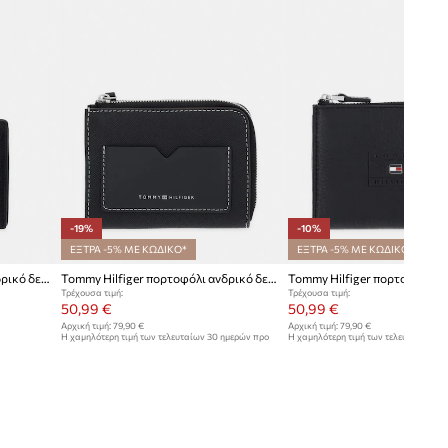
-19%
-10%
ΕΞΤΡΑ -5% ΜΕ ΚΩΔΙΚΟ*
ΕΞΤΡΑ -5% ΜΕ ΚΩΔΙΚΟ*
Tommy Hilfiger πορτοφόλι ανδρικό δερμάτινο
Tommy Hilfiger πορτοφόλι ανδρικό δερμάτινο
Τρέχουσα τιμή:
Τρέχουσα τιμή:
50,99 €
50,99 €
Αρχική τιμή:
79,90 €
Αρχική τιμή:
79,90 €
Η χαμηλότερη τιμή των τελευταίων 30 ημερών προ
Η χαμηλότερη τιμή των τελευταίων 30
έκπτωσης:
62,99 €
έκπτωσης:
56,99 €