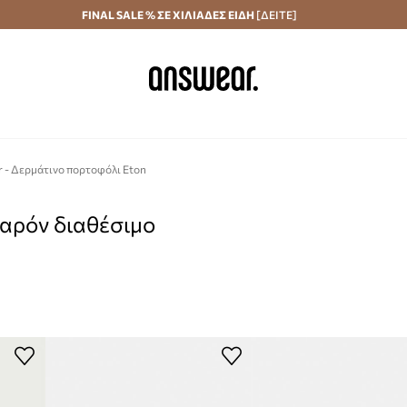
Αποστολή σε 24 ώρες
FINAL SALE % ΣΕ ΧΙΛΙΑΔΕΣ ΕΙΔΗ
Εξοικονομήστε με το Answear Club
[ΔΕΙΤΕ]
r - Δερμάτινο πορτοφόλι Eton
παρόν διαθέσιμο