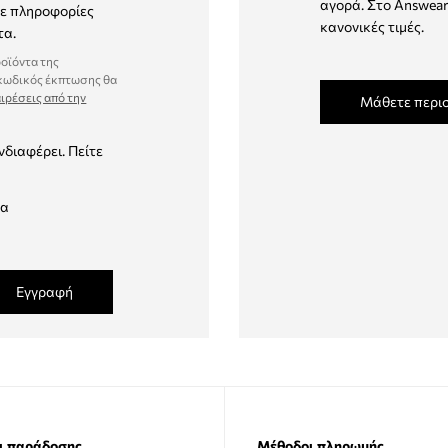
αγορά. Στο Answear
τε πληροφορίες
κανονικές τιμές.
τα.
ροϊόντα της
 κωδικός έκπτωσης θα
ιρέσεις από την
Μάθετε περι
νδιαφέρει. Πείτε
δα
Εγγραφή
ι παράδοσης
Μέθοδοι πληρωμής