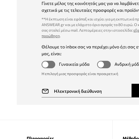
Γίνετε μέλος της κοινότητάς μας για να λαμβάνε
σχετικά με τις τελευταίες προσφορές και προϊόν
**Η έκπτωση είναι εφάπαξ και ισχύει για μη εκπτωτικά π
ANSWEAR.gr και με ελάχιστο όριο αγοράς τα 80 ευρώ. Ο
σας σταλεί μέσω mail. Λεπτομέρειες στην ιστοσελίδα:
εξα
προώθηση
.
Θέλουμε το inbox σας να περιέχει μόνο ό,τι σας ε
μας, είναι:
Γυναικεία μόδα
Ανδρική μό
Η επιλογή μιας προσφοράς είναι προαιρετική
Πληροφορίες
Μέθοδο