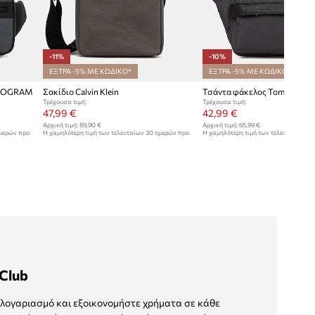
-11%
-10%
ΕΞΤΡΑ -5% ΜΕ ΚΩΔΙΚΟ*
ΕΞΤΡΑ -5% ΜΕ ΚΩΔΙΚΟ*
MONOGRAM
Σακίδιο Calvin Klein
Τσάντα φάκελος Tommy Hilfi
Τρέχουσα τιμή:
Τρέχουσα τιμή:
47,99 €
42,99 €
Αρχική τιμή:
89,90 €
Αρχική τιμή:
65,99 €
ημερών προ
Η χαμηλότερη τιμή των τελευταίων 30 ημερών προ
Η χαμηλότερη τιμή των τελευταίων 30
έκπτωσης:
53,99 €
έκπτωσης:
47,99 €
Club
λογαριασμό και εξοικονομήστε χρήματα σε κάθε