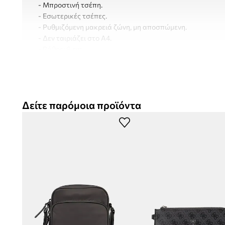
- Μπροστινή τσέπη.
- Εσωτερικές τσέπες.
- Ρυθμιζόμενη μακρειά ζώνη, μη αποσπώμενη.
- Δεν ταιριάζει στο Α4.
- Βάθος: 6 cm.
- Υψος: 24,5 cm.
- Πλάτος στη βάση: 20 cm.
Δείτε παρόμοια προϊόντα