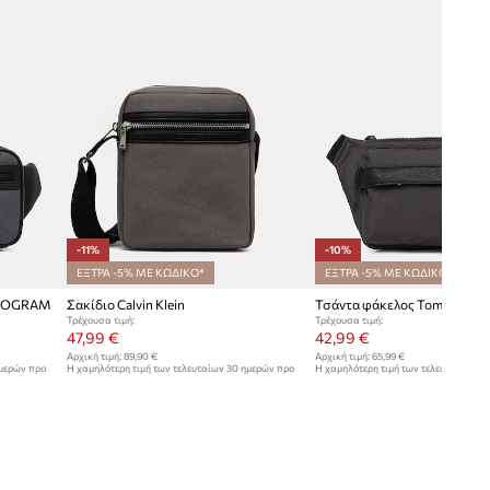
-11%
-10%
ΕΞΤΡΑ -5% ΜΕ ΚΩΔΙΚΟ*
ΕΞΤΡΑ -5% ΜΕ ΚΩΔΙΚΟ*
MONOGRAM
Σακίδιο Calvin Klein
Τσάντα φάκελος Tommy Hilfi
Τρέχουσα τιμή:
Τρέχουσα τιμή:
47,99 €
42,99 €
Αρχική τιμή:
89,90 €
Αρχική τιμή:
65,99 €
ημερών προ
Η χαμηλότερη τιμή των τελευταίων 30 ημερών προ
Η χαμηλότερη τιμή των τελευταίων 30
έκπτωσης:
53,99 €
έκπτωσης:
47,99 €