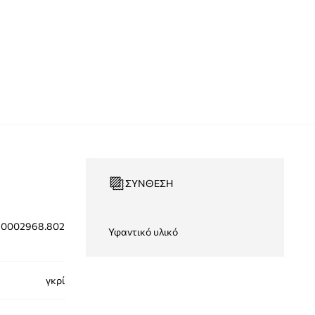
ΣΎΝΘΕΣΗ
10002968.802
Υφαντικό υλικό
γκρί