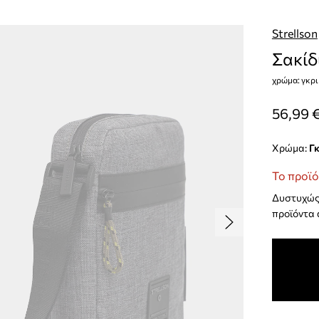
Strellson
Σακίδ
χρώμα: γκρι
56,99 
Χρώμα:
γ
Το προϊό
Δυστυχώς 
προϊόντα 