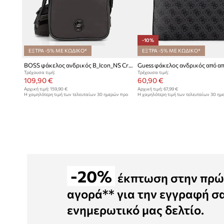
-10%
ΕΞΤΡΑ -5% ΜΕ ΚΩΔΙΚΟ*
ΕΞΤΡΑ -5% ΜΕ ΚΩΔΙΚΟ*
BOSS φάκελος ανδρικός B_Icon_NS Crossb
Τρέχουσα τιμή:
Τρέχουσα τιμή:
109,90 €
60,90 €
Αρχική τιμή:
159,90 €
Αρχική τιμή:
67,99 €
Η χαμηλότερη τιμή των τελευταίων 30 ημερών προ
Η χαμηλότερη τιμή των τελευταίων 30 ημ
έκπτωσης:
119,90 €
έκπτωσης:
67,99 €
-20%
έκπτωση στην πρώ
αγορά** για την εγγραφή σ
ενημερωτικό μας δελτίο.