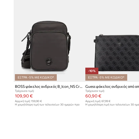
-10%
ΕΞΤΡΑ -5% ΜΕ ΚΩΔΙΚΟ*
ΕΞΤΡΑ -5% ΜΕ ΚΩΔΙΚΟ*
BOSS φάκελος ανδρικός B_Icon_NS Crossb
Τρέχουσα τιμή:
Τρέχουσα τιμή:
109,90 €
60,90 €
Αρχική τιμή:
159,90 €
Αρχική τιμή:
67,99 €
Η χαμηλότερη τιμή των τελευταίων 30 ημερών προ
Η χαμηλότερη τιμή των τελευταίων 30 ημ
έκπτωσης:
119,90 €
έκπτωσης:
67,99 €