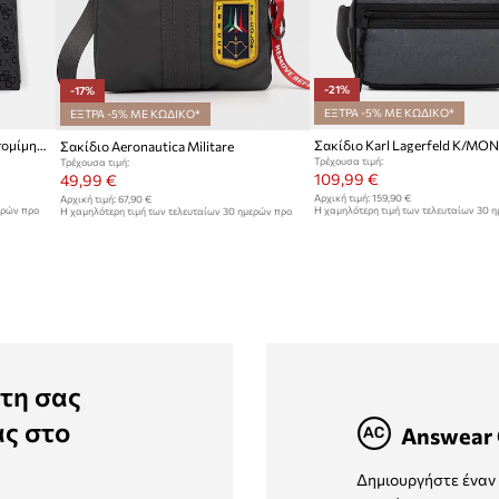
-21%
-17%
ΕΞΤΡΑ -5% ΜΕ ΚΩΔΙΚΟ*
ΕΞΤΡΑ -5% ΜΕ ΚΩΔΙΚΟ*
Guess φάκελος ανδρικός από απομίμηση δέρματος MILANO
Σακίδιο Karl Lagerfeld K/
Σακίδιο Aeronautica Militare
Τρέχουσα τιμή:
Τρέχουσα τιμή:
109,99 €
49,99 €
Αρχική τιμή:
159,90 €
Αρχική τιμή:
67,90 €
ερών προ
Η χαμηλότερη τιμή των τελευταίων 30 
Η χαμηλότερη τιμή των τελευταίων 30 ημερών προ
έκπτωσης:
139,90 €
έκπτωσης:
60,90 €
τη σας
ας στο
Answear 
Δημιουργήστε έναν 