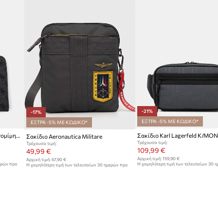
-21%
-17%
ΕΞΤΡΑ -5% ΜΕ ΚΩΔΙΚΟ*
ΕΞΤΡΑ -5% ΜΕ ΚΩΔΙΚΟ*
Guess φάκελος ανδρικός από απομίμηση δέρματος MILANO
Σακίδιο Karl Lagerfeld K/
Σακίδιο Aeronautica Militare
Τρέχουσα τιμή:
Τρέχουσα τιμή:
109,99 €
49,99 €
Αρχική τιμή:
159,90 €
Αρχική τιμή:
67,90 €
ερών προ
Η χαμηλότερη τιμή των τελευταίων 30 
Η χαμηλότερη τιμή των τελευταίων 30 ημερών προ
έκπτωσης:
139,90 €
έκπτωσης:
60,90 €