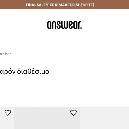
Αποστολή σε 24 ώρες
FINAL SALE % ΣΕ ΧΙΛΙΑΔΕΣ ΕΙΔΗ
Εξοικονομήστε με το Answear Club
[ΔΕΙΤΕ]
trellson
παρόν διαθέσιμο